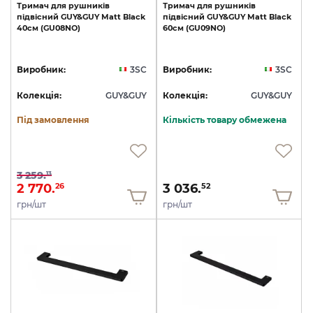
Тримач
для
рушників
Тримач
для
рушників
підвісний
GUY&GUY
Matt
Black
підвісний
GUY&GUY
Matt
Black
40см
(GU08NO)
60см
(GU09NO)
Виробник:
3SC
Виробник:
3SC
Колекція:
GUY&GUY
Колекція:
GUY&GUY
Під замовлення
Кількість товару обмежена
3 259.
13
2 770.
3 036.
26
52
грн/шт
грн/шт