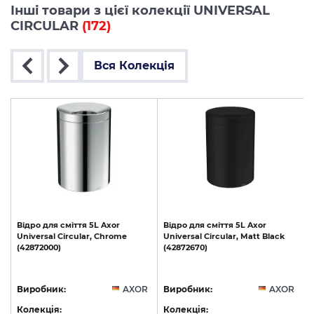
Інші товари з цієї колекції UNIVERSAL
CIRCULAR
(172)
Вся Колекція
о
Відро
для
сміття
5L
Axor
Відро
для
сміття
5L
Axor
Universal
Circular,
Chrome
Universal
Circular,
Matt
Black
(42872000)
(42872670)
R
Виробник:
AXOR
Виробник:
AXOR
Колекція:
Колекція: