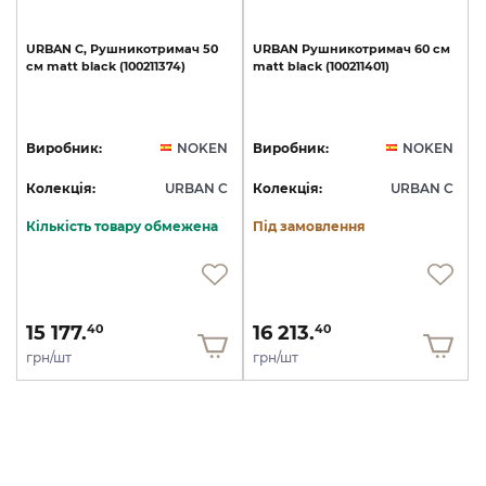
URBAN
C,
Рушникотримач
50
URBAN
Рушникотримач
60
см
см
matt
black
(100211374)
matt
black
(100211401)
Виробник:
NOKEN
Виробник:
NOKEN
Колекція:
URBAN C
Колекція:
URBAN C
Кількість товару обмежена
Під замовлення
15 177.
16 213.
40
40
грн/шт
грн/шт