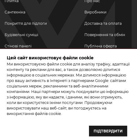
Плитка
Про нас
Сантехніка
Виробники
Покриття для підлоги
Доставка та оплата
Будівельні суміші
Повернення та обмін
Стінові панелі
Публічна оферта
Новинки
Цей сайт використовує файли cookie
Політика
конфіденційності
Ми використовуємо файли cookie для аналізу трафіку, адаптації
Акційні товари
контенту та реклами для вас, а також дозволяємо ділитися
інформацією в соціальних мережах. Ми ділимося інформацією
Акції/Знижки
про вашу активність в Інтернеті з партнерами Google: сайтами
соціальних мереж, рекламними та веб-аналітичними
ПРИЄДНУЙТЕСЬ ДО НАС У СОЦМЕРЕЖАХ
компаніями. Наші партнери можуть поєднувати цю інформацію
з інформацією, яку ви надаєте, і даними, які вони отримують,
коли ви користуєтеся їхніми послугами. Продовжуючи
використовувати наш веб-сайт, ви погоджуєтесь на
використання файлів cookie.
© 2026 КЕРАМА МАРКЕТ. Салон плитки, сантехніки, ламінату та
паркетної дошки.
ПІДТВЕРДИТИ
Створення сайту та розробка сайтів — веб–студія ”Бренд–A“