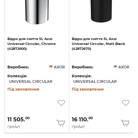
о
Відро
для
сміття
5L
Axor
Відро
для
сміття
5L
Axor
Universal
Circular,
Chrome
Universal
Circular,
Matt
Black
(42872000)
(42872670)
R
Виробник:
AXOR
Виробник:
AXOR
Колекція:
Колекція:
UNIVERSAL CIRCULAR
UNIVERSAL CIRCULAR
Під замовлення
Під замовлення
11 505.
16 110.
00
00
грн/шт
грн/шт