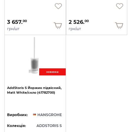
3 657.
2 526.
00
00
грн/шт
грн/шт
новинкa
AddStoris
S
Йоржик
підвісний,
Matt
White/скло
(41782700)
Виробник:
HANSGROHE
Колекція:
ADDSTORIS S