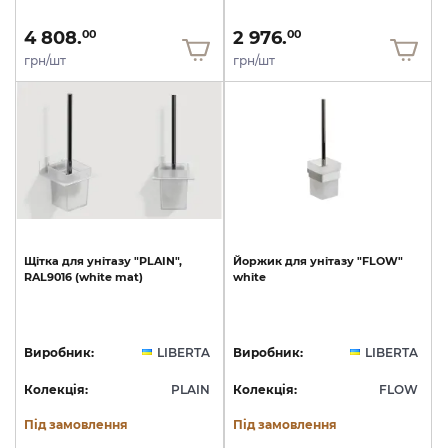
4 808.
2 976.
00
00
грн/шт
грн/шт
Щітка
для
унітазу
"PLAIN",
Йоржик
для
унітазу
"FLOW"
RAL9016
(white
mat)
white
Виробник:
LIBERTA
Виробник:
LIBERTA
Колекція:
PLAIN
Колекція:
FLOW
Під замовлення
Під замовлення