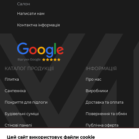
Салон
Написати нам
Контактна інформація
КАТАЛОГ ПРОДУКЦІЇ
ІНФОРМАЦІЯ
Плитка
Про нас
Сантехніка
Виробники
Покриття для підлоги
Доставка та оплата
Будівельні суміші
Повернення та обмін
Стінові панелі
Публічна оферта
Новинки
Цей сайт використовує файли cookie
Політика