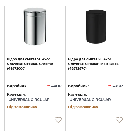
о
Відро
для
сміття
5L
Axor
Відро
для
сміття
5L
Axor
Universal
Circular,
Chrome
Universal
Circular,
Matt
Black
(42872000)
(42872670)
R
Виробник:
AXOR
Виробник:
AXOR
Колекція:
Колекція:
UNIVERSAL CIRCULAR
UNIVERSAL CIRCULAR
Під замовлення
Під замовлення