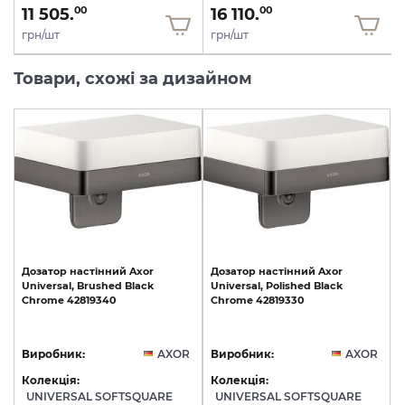
11 505.
16 110.
00
00
грн/шт
грн/шт
Товари, схожі за дизайном
Дозатор
настінний
Axor
Дозатор
настінний
Axor
Universal,
Brushed
Black
Universal,
Polished
Black
Chrome
42819340
Chrome
42819330
Виробник:
AXOR
Виробник:
AXOR
Колекція:
Колекція:
UNIVERSAL SOFTSQUARE
UNIVERSAL SOFTSQUARE