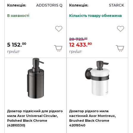
Колекція:
ADDSTORIS Q
Колекція:
STARCK
В наявності
Кількість товару обмежена
20 723.
00
5 152.
12 433.
00
80
грн/шт
грн/шт
Дозатор
підвісний
для
рідкого
Дозатор
рідкого
мила
мила
Axor
Universal
Circular,
настінний
Axor
Montreux,
Polished
Black
Chrome
Brushed
Black
Chrome
(42810330)
42019340