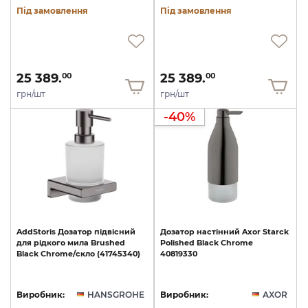
Під замовлення
Під замовлення
25 389.
25 389.
00
00
грн/шт
грн/шт
-40%
AddStoris
Дозатор
підвісний
Дозатор
настінний
Axor
Starck
для
рідкого
мила
Brushed
Polished
Black
Chrome
Black
Chrome/скло
(41745340)
40819330
Виробник:
HANSGROHE
Виробник:
AXOR