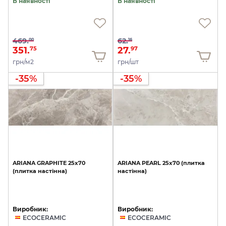
В наявності
В наявності
469.
62.
00
16
351.
27.
75
97
грн/м2
грн/шт
-35%
-35%
ARIANA
GRAPHITE
25x70
ARIANA
PEARL
25x70
(плитка
(плитка
настінна)
настінна)
Виробник:
Виробник:
ECOCERAMIC
ECOCERAMIC