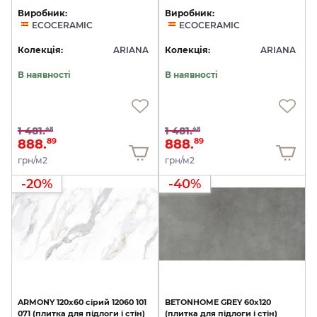
Виробник:
Виробник:
ECOCERAMIC
ECOCERAMIC
Колекція:
ARIANA
Колекція:
ARIANA
В наявності
В наявності
1 481.
1 481.
48
48
888.
888.
89
89
грн/м2
грн/м2
-20%
-40%
ARMONY
120х60
сірий
12060
101
BETONHOME
GREY
60x120
071
(плитка
для
підлоги
і
стін)
(плитка
для
підлоги
і
стін)