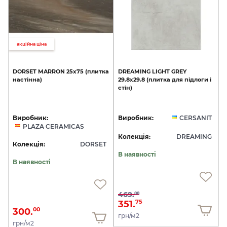
акційна ціна
DORSET
MARRON
25х75
(плитка
DREAMING
LIGHT
GREY
настінна)
29.8х29.8
(плитка
для
підлоги
і
стін)
Виробник:
Виробник:
CERSANIT
PLAZA CERAMICAS
Колекція:
DREAMING
Колекція:
DORSET
В наявності
В наявності
469.
00
351.
75
300.
00
грн/м2
грн/м2