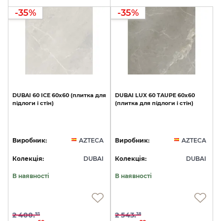
-35%
-35%
DUBAI
60
ICE
60x60
(плитка
для
DUBAI
LUX
60
TAUPE
60x60
підлоги
і
стін)
(плитка
для
підлоги
і
стін)
Виробник:
AZTECA
Виробник:
AZTECA
Колекція:
DUBAI
Колекція:
DUBAI
В наявності
В наявності
2 400.
2 543.
93
38