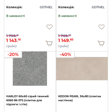
Колекція:
GOTHEL
Колекція:
GOTHEL
В наявності
В наявності
1 758.
1 768.
61
97
1 143.
1 149.
10
83
грн/м2
грн/м2
-20%
-40%
HARLEY
60х60
сірий
темний
KEDON
PEARL
36x80
(плитка
6060
86
072
(плитка
для
настінна)
підлоги
і
стін)