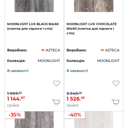
MOONLIGHT
LUX
BLACK
60x60
MOONLIGHT
LUX
CHOCOLATE
(плитка
для
підлоги
і
стін)
60x60
(плитка
для
підлоги
і
стін)
Виробник:
AZTECA
Виробник:
AZTECA
Колекція:
MOONLIGHT
Колекція:
MOONLIGHT
В наявності
В наявності
1 907.
2 543.
79
38
1 144.
1 526.
67
03
грн/м2
грн/м2
-35%
-40%