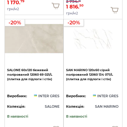
2 794.
61
1 170.
79
1 816.
50
грн/м2
грн/м2
-20%
-20%
SALONE
60x120
бежевий
SAN
MARINO
120х60
сірий
полірований
12060
69
021/L
полірований
12060
134
071/L
(плитка
для
підлоги
і
стін)
(плитка
для
підлоги
і
стін)
Виробник:
INTER GRES
Виробник:
INTER GRES
Колекція:
SALONE
Колекція:
SAN MARINO
В наявності
В наявності