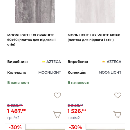
MOONLIGHT
LUX
GRAPHITE
MOONLIGHT
LUX
WHITE
60x60
60x60
(плитка
для
підлоги
і
(плитка
для
підлоги
і
стін)
стін)
Виробник:
AZTECA
Виробник:
AZTECA
Колекція:
MOONLIGHT
Колекція:
MOONLIGHT
В наявності
В наявності
2 289.
2 543.
04
38
1 487.
1 526.
88
03
грн/м2
грн/м2
-30%
-30%