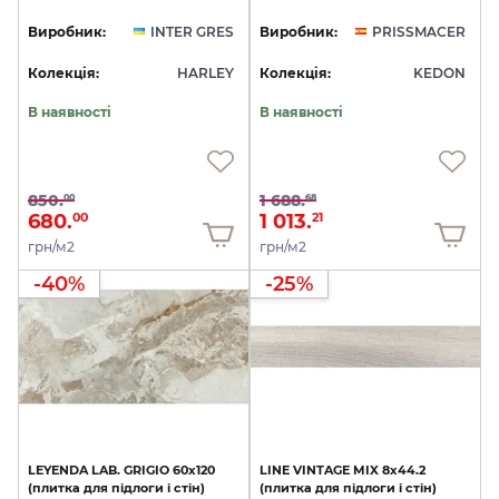
Виробник:
INTER GRES
Виробник:
PRISSMACER
Колекція:
HARLEY
Колекція:
KEDON
В наявності
В наявності
850.
1 688.
00
68
680.
1 013.
00
21
грн/м2
грн/м2
-40%
-25%
LEYENDA
LAB.
GRIGIO
60x120
LINE
VINTAGE
MIX
8х44.2
(плитка
для
підлоги
і
стін)
(плитка
для
підлоги
і
стін)