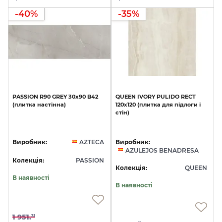
-40%
-35%
PASSION
R90
GREY
30x90
B42
QUEEN
IVORY
PULIDO
RECT
(плитка
настінна)
120x120
(плитка
для
підлоги
і
стін)
Виробник:
AZTECA
Виробник:
AZULEJOS BENADRESA
Колекція:
PASSION
Колекція:
QUEEN
В наявності
В наявності
1 951.
31