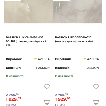
PASSION
LUX
CHAMPANGE
PASSION
LUX
GREY
60x120
60x120
(плитка
для
підлоги
і
(плитка
для
підлоги
і
стін)
стін)
Виробник:
AZTECA
Виробник:
AZTECA
Колекція:
PASSION
Колекція:
PASSION
В наявності
В наявності
2 755.
2 755.
76
76
1 929.
1 929.
03
03
грн/м2
грн/м2