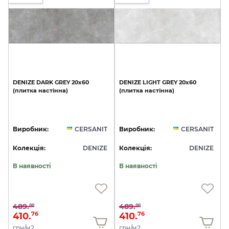
DENIZE
DARK
GREY
20x60
DENIZE
LIGHT
GREY
20x60
(плитка
настінна)
(плитка
настінна)
Виробник:
CERSANIT
Виробник:
CERSANIT
Колекція:
DENIZE
Колекція:
DENIZE
В наявності
В наявності
489.
489.
00
00
410.
410.
76
76
грн/м2
грн/м2