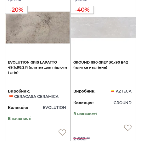
-20%
-40%
EVOLUTION
GRIS
LAPATTO
GROUND
R90
GREY
30x90
B42
49.1х98.2
R
(плитка
для
підлоги
(плитка
настінна)
і
стін)
Виробник:
Виробник:
AZTECA
CERACASA CERAMICA
Колекція:
GROUND
Колекція:
EVOLUTION
В наявності
В наявності
2 662.
52