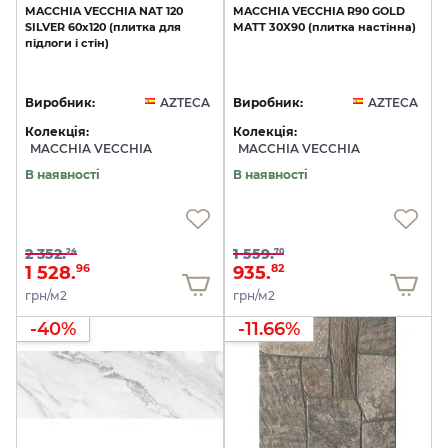
MACCHIA
VECCHIA
NAT
120
MACCHIA
VECCHIA
R90
GOLD
SILVER
60х120
(плитка
для
MATT
30X90
(плитка
настінна)
підлоги
і
стін)
Виробник:
AZTECA
Виробник:
AZTECA
Колекція:
Колекція:
MACCHIA VECCHIA
MACCHIA VECCHIA
В наявності
В наявності
2 352.
1 559.
24
70
1 528.
935.
96
82
грн/м2
грн/м2
-40%
-11.66%