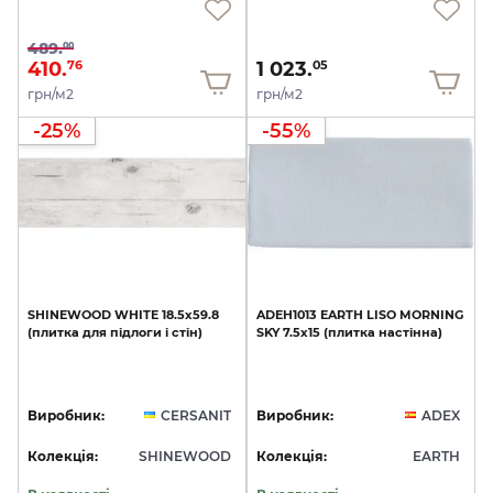
489.
00
410.
1 023.
76
05
грн/м2
грн/м2
-25%
-55%
SHINEWOOD
WHITE
18.5х59.8
ADEH1013
EARTH
LISO
MORNING
(плитка
для
підлоги
і
стін)
SKY
7.5x15
(плитка
настінна)
Виробник:
CERSANIT
Виробник:
ADEX
Колекція:
SHINEWOOD
Колекція:
EARTH