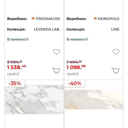
Виробник:
PRISSMACER
Виробник:
MONOPOLE
Колекція:
LEYENDA LAB.
Колекція:
LINE
В наявності
В наявності
2 564.
1 464.
10
90
1 538.
1 098.
46
68
грн/м2
грн/м2
-35%
-40%