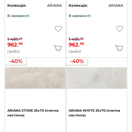
Колекція:
ARIANA
Колекція:
ARIANA
В наявності
В наявності
1 481.
1 481.
48
48
962.
962.
96
96
грн/м2
грн/м2
-40%
-40%
ARIANA
STONE
25x70
(плитка
ARIANA
WHITE
25x70
(плитка
настінна)
настінна)