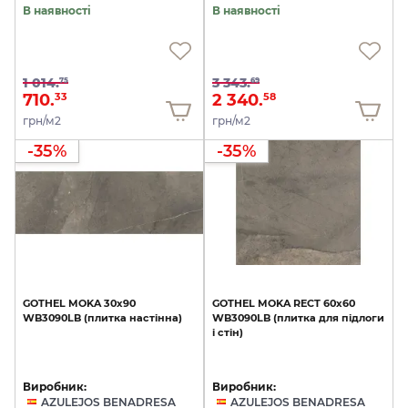
В наявності
В наявності
1 014.
3 343.
75
69
710.
2 340.
33
58
грн/м2
грн/м2
-35%
-35%
GOTHEL
MOKA
30х90
GOTHEL
MOKA
RECT
60х60
WB3090LB
(плитка
настінна)
WB3090LB
(плитка
для
підлоги
і
стін)
Виробник:
Виробник:
AZULEJOS BENADRESA
AZULEJOS BENADRESA