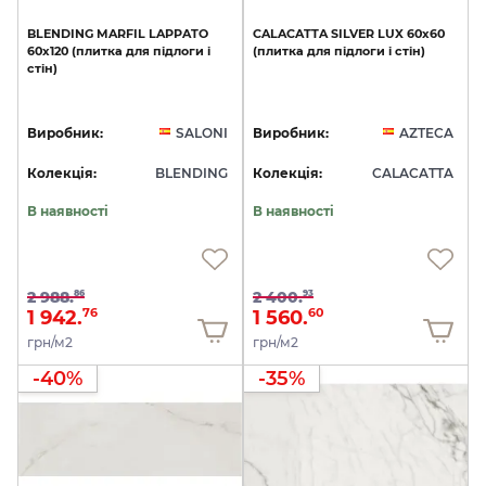
BLENDING
MARFIL
LAPPATO
CALACATTA
SILVER
LUX
60x60
60x120
(плитка
для
підлоги
і
(плитка
для
підлоги
і
стін)
стін)
Виробник:
SALONI
Виробник:
AZTECA
Колекція:
BLENDING
Колекція:
CALACATTA
В наявності
В наявності
2 988.
2 400.
86
93
1 942.
1 560.
76
60
грн/м2
грн/м2
-40%
-35%