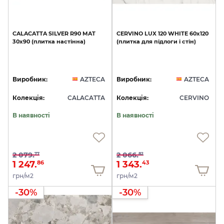
CALACATTA
SILVER
R90
MAT
CERVINO
LUX
120
WHITE
60x120
30х90
(плитка
настінна)
(плитка
для
підлоги
і
стін)
Виробник:
AZTECA
Виробник:
AZTECA
Колекція:
CALACATTA
Колекція:
CERVINO
В наявності
В наявності
2 079.
2 066.
77
82
1 247.
1 343.
86
43
грн/м2
грн/м2
-30%
-30%