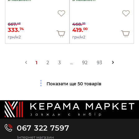
667.
468.
48
99
333.
419.
74
00
грн/м2
грн/м2
1
2
3
...
92
93
Показати ще 50 товарів
067 322 7597
Інтернет магазин