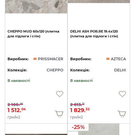
CHEPPO
MUD
60x120
(плитка
DELHI
ASH
POR.RE
19.4x120
для
підлоги
і
стін)
(плитка
для
підлоги
і
стін)
Виробник:
PRISSMACER
Виробник:
AZTECA
Колекція:
CHEPPO
Колекція:
DELHI
В наявності
В наявності
2 160.
2 613.
06
31
1 512.
1 829.
04
32
грн/м2
грн/м2
-25%