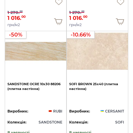
1 270.
1 270.
00
00
1 016.
1 016.
00
00
грн/м2
грн/м2
-50%
-10.66%
SANDSTONE
OCRE
10х30
88206
SOFI
BROWN
25х40
(плитка
(плитка
настінна)
настінна)
Виробник:
RUBI
Виробник:
CERSANIT
Колекція:
SANDSTONE
Колекція:
SOFI
В наявності
В наявності