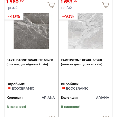
1 560.
1 653.
60
20
грн/м2
грн/м2
-40%
-40%
EARTHSTONE
GRAPHITE
60x60
EARTHSTONE
PEARL
60x60
(плитка
для
підлоги
і
стін)
(плитка
для
підлоги
і
стін)
Виробник:
Виробник:
ECOCERAMIC
ECOCERAMIC
Колекція:
ARIANA
Колекція:
ARIANA
В наявності
В наявності