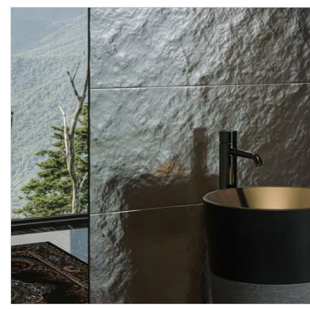
SLEEPING BEAUTY WHITE
SLEEPING BEAUTY WHI
SCIANA B STRUKTURA
ŚCIANA A STRUKTURA
REKT. 39.8х119.8 (плитка настінна)
Виробник:
PARADYZ
Виробник:
PARAD
Колекція:
SLEEPING BEAUTY
Колекція:
Під замовлення
Під замовлення
2 442.
2 442.
89
89
грн/м2
грн/м2