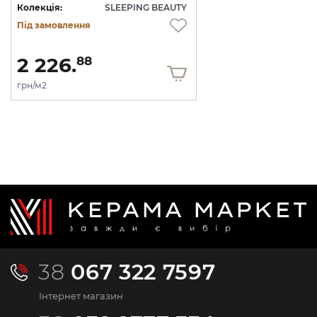
Колекція:
SLEEPING BEAUTY
Під замовлення
2 226.
88
грн/м2
38
067 322 7597
Інтернет магазин