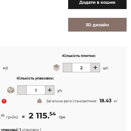
Додати
в кошик
3D дизайн
Кількість плитки:
м2
шт.
Кількість упаковок:
уп.
18.43
Загальна вага становитиме:
кг.
2 115.
54
.
=
88
грн/м2
грн
 упаковці
(
1
упаковок
)