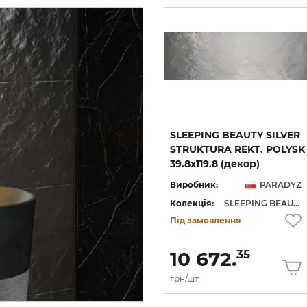
TE
SLEEPING BEAUTY WHITE
SLEEPING BEAUTY SILVER
ŚCIANA REKT. 39.8х119.8
STRUKTURA REKT. POLYSK
REKT. 39.8х119.8 (плитка настінна)
(плитка настінна)
39.8х119.8 (декор)
YZ
Виробник:
PARADYZ
Виробник:
PARADYZ
SLEEPING BEAUTY
Колекція:
SLEEPING BEAUTY
Колекція:
SLEEPING BEAUTY
Під замовлення
Під замовлення
2 226.
10 672.
88
35
грн/м2
грн/шт