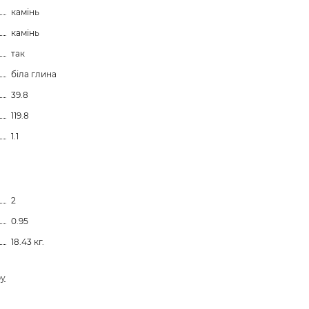
камінь
камінь
так
біла глина
39.8
119.8
1.1
2
0.95
18.43 кг.
ру