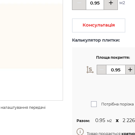
м2
Консультація
Калькулятор плитки:
Площа покриття:
Потрібна порізка
з налаштування передачі 
0.95
х
2 226
Разом:
м2
Товар продається
кратно