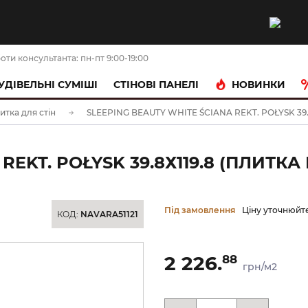
оти консультанта: пн-пт 9:00-19:00
НОВИНКИ
УДІВЕЛЬНІ СУМІШІ
CТІНОВІ ПАНЕЛІ
итка для стін
SLEEPING BEAUTY WHITE ŚCIANA REKT. POŁYSK 39.8х
REKT. POŁYSK 39.8Х119.8 (ПЛИТКА
Під замовлення
Ціну уточнюйт
КОД:
NAVARA51121
2 226.
88
грн/м2