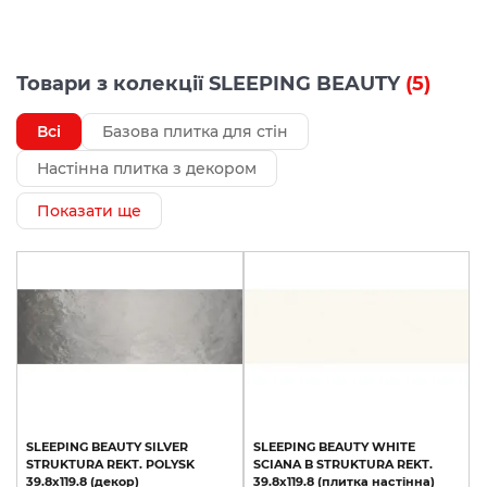
Товари з колекції SLEEPING BEAUTY
(5)
Всі
Базова плитка для стін
Настінна плитка з декором
Показати ще
SLEEPING
BEAUTY
SILVER
SLEEPING
BEAUTY
WHITE
STRUKTURA
REKT.
POLYSK
SCIANA
B
STRUKTURA
REKT.
39.8х119.8
(декор)
39.8х119.8
(плитка
настінна)