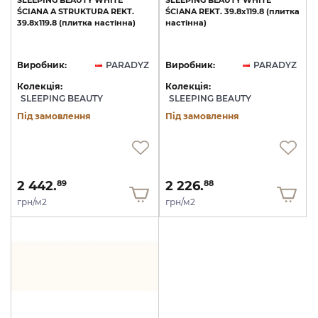
SLEEPING
BEAUTY
WHITE
SLEEPING
BEAUTY
WHITE
ŚCIANA
A
STRUKTURA
REKT.
ŚCIANA
REKT.
39.8х119.8
(плитка
39.8х119.8
(плитка
настінна)
настінна)
Виробник:
PARADYZ
Виробник:
PARADYZ
Колекція:
Колекція:
SLEEPING BEAUTY
SLEEPING BEAUTY
Під замовлення
Під замовлення
2 442.
2 226.
89
88
грн/м2
грн/м2