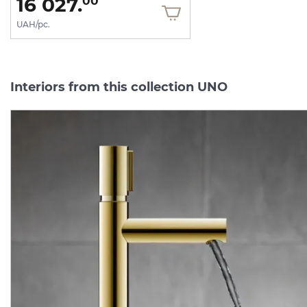
16 027.
00
UAH/pc.
Interiors from this collection UNO
-40%
promotional price
Тримач туалетного
Змішувач
Axor
Uno
Sele
паперу настінний Axor
для
біде,
хром
4521000
Uno, хром 41538000
Manufacturer:
AXOR
Manufacturer:
AX
Series:
UNO
Series:
U