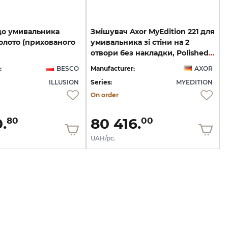
до умивальника
Змішувач Axor MyEdition 221 для
олото (прихованого
умивальника зі стіни на 2
отвори без накладки, Polished Gold Optic 47062990
:
BESCO
Manufacturer:
AXOR
ILLUSION
Series:
MYEDITION
On order
.
80 416.
80
00
UAH/pc.