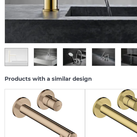
Quantity of goods is
In Stock
limited
9 908.
40
5 945.
31 287.
04
00
UAH/pc.
UAH/pc.
Products with a similar design