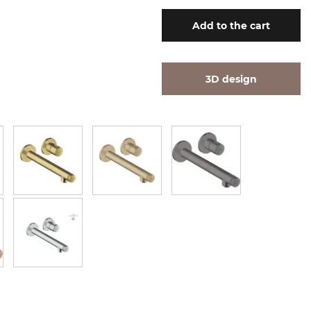
Add
to the cart
3D design