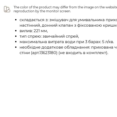
The color of the product may differ from the image on the website 
reproduction by the monitor screen.
складається з: змішувач для умивальника при
настінний, донний клапан з фіксованою криш
вилив: 221 мм,
тип спрею: звичайний спрей,
максимальна витрата води при 3 барах: 5 л/хв.
необхідне додаткове обладнання: прихована ча
стіни (арт.13623180) (не входить в комплект).