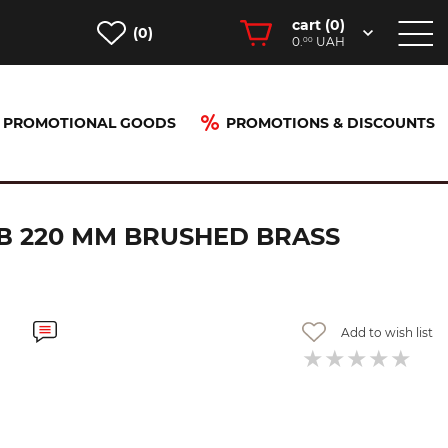
cart (
0
)
(0)
0.
UAH
00
PROMOTIONAL GOODS
PROMOTIONS & DISCOUNTS
 45113950
В 220 ММ BRUSHED BRASS
Add to wish list