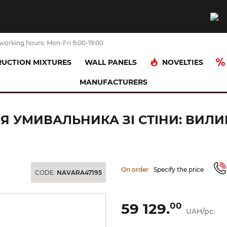
working hours: Mon-Fri 9:00-19:00
NOVELTIES
UCTION MIXTURES
WALL PANELS
MANUFACTURERS
 Axor Uno Select для умивальника зі стіни: вилив 220 мм Brushed Brass
Я УМИВАЛЬНИКА ЗІ СТІНИ: ВИЛИ
On order
Specify the price
CODE:
NAVARA47195
59 129.
00
UAH/pc.