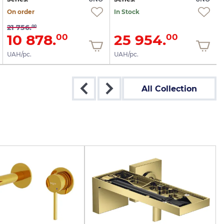
On order
In Stock
21 756.
00
10 878.
25 954.
00
00
UAH/pc.
UAH/pc.
All Collection