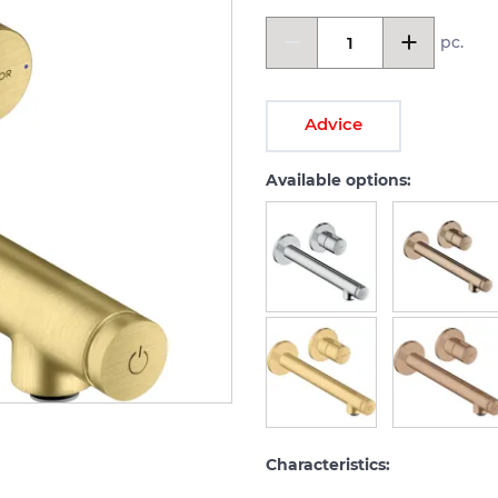
pc.
Advice
Available options:
Characteristics: