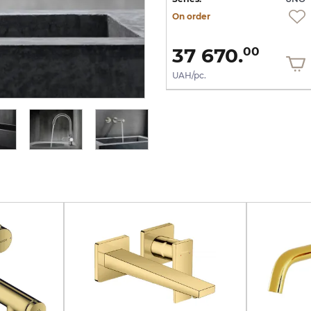
On order
On order
13 137.
60
7 882.
37 670.
56
00
UAH/pc.
UAH/pc.