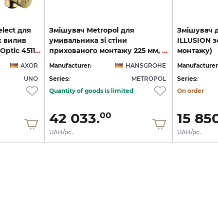
lect для
Змішувач Metropol для
Змішувач 
: вилив
умивальника зі стіни
ILLUSION з
220 мм Polished Gold Optic 45113990
прихованого монтажу 225 мм, Polished Gold Optic (32526990)
монтажу)
AXOR
Manufacturer:
HANSGROHE
Manufacturer
UNO
Series:
METROPOL
Series:
Quantity of goods is limited
On order
42 033.
15 850
00
UAH/pc.
UAH/pc.