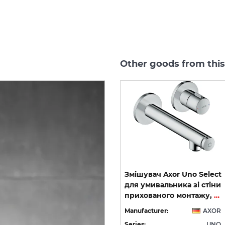
Other goods from thi
-40%
exhibition sample
ct
Дозатор настінний Axor
Змішувач Axor Uno Select
0
Uno Polished Red Gold
для умивальника зі стіни
41519300
прихованого монтажу, вилив 165 мм, Chrome 45112000
OR
Manufacturer:
AXOR
Manufacturer:
AXOR
NO
Series:
UNO
Series:
UNO