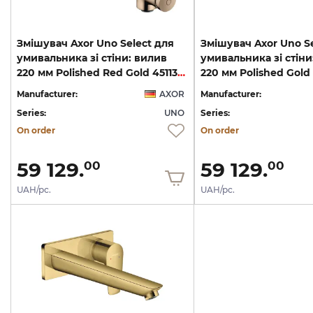
Змішувач Axor Uno Select для
Змішувач Axor Uno Se
умивальника зі стіни: вилив
умивальника зі стіни
220 мм Polished Red Gold 45113300
Manufacturer:
AXOR
Manufacturer:
Series:
UNO
Series:
On order
On order
59 129.
59 129.
00
00
UAH/pc.
UAH/pc.