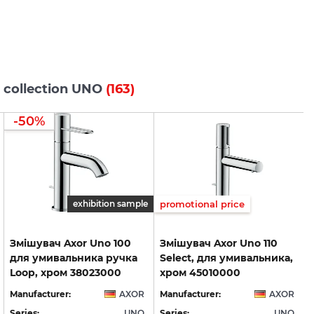
s collection UNO
(163)
-50%
exhibition sample
promotional price
Змішувач Axor Uno 100
Змішувач Axor Uno 110
для умивальника ручка
Select, для умивальника,
Loop, хром 38023000
хром 45010000
Manufacturer:
AXOR
Manufacturer:
AXOR
Series:
UNO
Series:
UNO
S