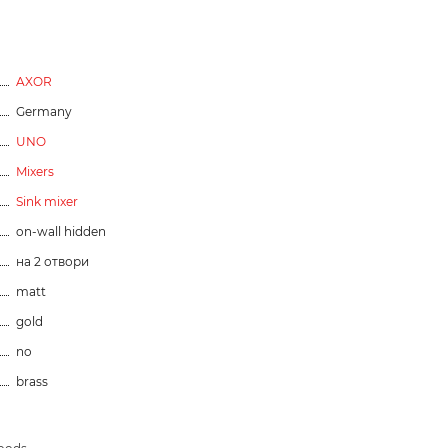
AXOR
Germany
UNO
Mixers
Sink mixer
on-wall hidden
на 2 отвори
matt
gold
no
brass