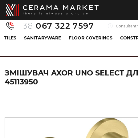
38
067 322 7597
Consultant 
TILES
SANITARYWARE
FLOOR COVERINGS
CONSTR
Sanitaryware
Mixers
Sink mixer
Змішувач
ЗМІШУВАЧ AXOR UNO SELECT ДЛ
45113950