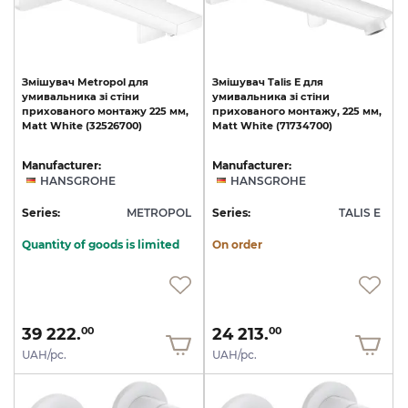
Змішувач
Metropol
для
Змішувач
Talis
E
для
умивальника
зі
стіни
умивальника
зі
стіни
прихованого
монтажу
225
мм,
прихованого
монтажу,
225
мм,
Matt
White
(32526700)
Matt
White
(71734700)
Manufacturer:
Manufacturer:
HANSGROHE
HANSGROHE
Series:
METROPOL
Series:
TALIS E
Quantity of goods is limited
On order
39 222.
24 213.
00
00
UAH/pc.
UAH/pc.