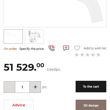
Add to wish list
On order
Specify the price
51 529.
00
UAH/pc.
pc.
To the cart
Advice
3D design