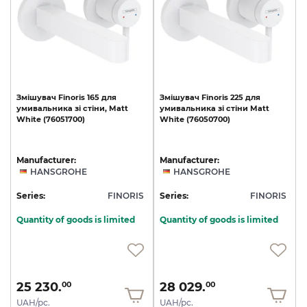
Змішувач
Finoris
165
для
Змішувач
Finoris
225
для
умивальника
зі
стіни,
Matt
умивальника
зі
стіни
Matt
White
(76051700)
White
(76050700)
Manufacturer:
Manufacturer:
HANSGROHE
HANSGROHE
Series:
FINORIS
Series:
FINORIS
Quantity of goods is limited
Quantity of goods is limited
25 230.
28 029.
00
00
UAH/pc.
UAH/pc.