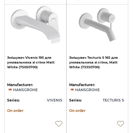
Змішувач
Vivenis
195
для
Змішувач
Tecturis
S
165
для
умивальника
зі
стіни
Matt
умивальника
зі
стіни,
Matt
White
(75050700)
White
(73350700)
Manufacturer:
Manufacturer:
HANSGROHE
HANSGROHE
Series:
VIVENIS
Series:
TECTURIS S
On order
On order