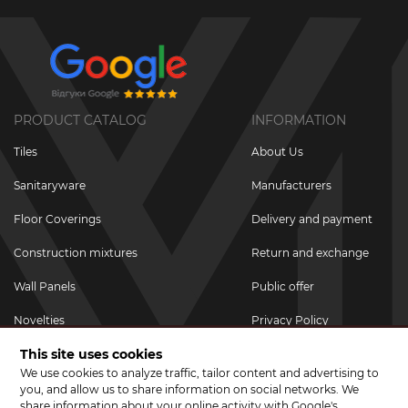
PRODUCT CATALOG
INFORMATION
Tiles
About Us
Sanitaryware
Manufacturers
Floor Coverings
Delivery and payment
Construction mixtures
Return and exchange
Wall Panels
Public offer
Novelties
Privacy Policy
This site uses cookies
Promotional goods
We use cookies to analyze traffic, tailor content and advertising to
Promotions & Discounts
you, and allow us to share information on social networks. We
share information about your online activity with Google's