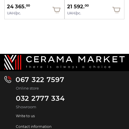
24 365.
21 592.
00
00
UAH/pc.
UAH/pc.
067 322 7597
Online store
032 2777 334
Showroom
Write to us
Contact information