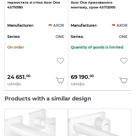
термостата
зі
стіни
Axor
One
Axor
One
прихованого
45710180
монтажу,
хром
45712000
R
Manufacturer:
AXOR
Manufacturer:
AXOR
E
Series:
ONE
Series:
ONE
S
On order
Quantity of goods is limited
24 651.
69 190.
00
00
UAH/pc.
UAH/pc.
Products with a similar design