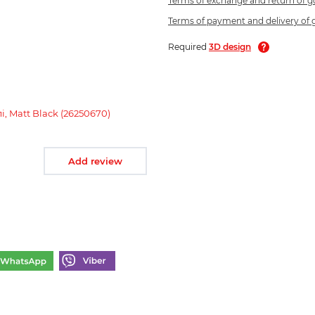
Terms of exchange and return of 
Terms of payment and delivery of
Required
3D design
і, Matt Black (26250670)
Add review