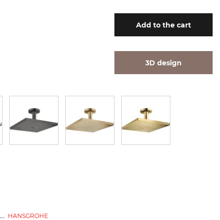
Add
to the cart
3D design
HANSGROHE