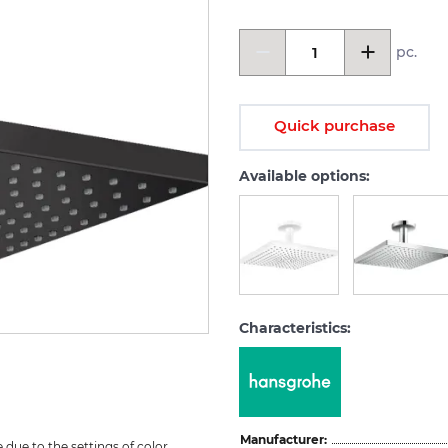
pc.
Quick purchase
Available options:
Characteristics:
Manufacturer:
due to the settings of color 