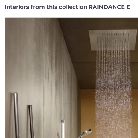
Interiors from this collection RAINDANCE E
Ручний душ Raindance
Верхній душ Raindanc
Select E 120 3jet, Matt
Select E 300 1jet Air з
Black (26520670)
тримач
Manufacturer:
HANSGROHE
Manufacturer:
HA
Series:
RAINDANCE E
Series:
RAINDANCE
Quantity of goods is
On order
limited
9 922.
60 706.
00
00