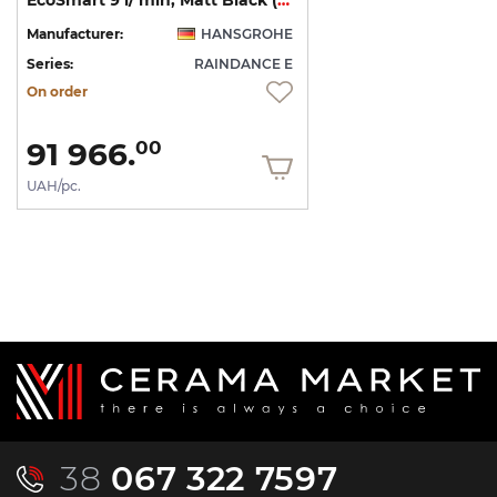
Manufacturer:
HANSGROHE
Series:
RAINDANCE E
On order
91 966.
00
UAH/pc.
38
067 322 7597