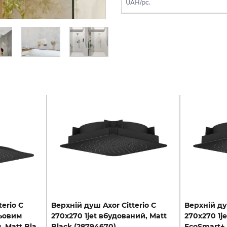
UAH/pc.
UAH/pc.
erio C
Верхній душ Axor Citterio C
Верхній ду
льовим
270х270 1jet вбудований, Matt
270х270 1j
кронштейном 100 мм, Matt Black (28792670)
Black (28794670)