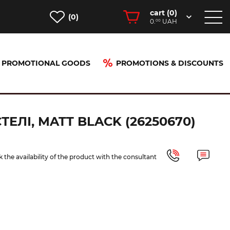
cart (
0
)
(0)
0.
UAH
00
PROMOTIONAL GOODS
PROMOTIONS & DISCOUNTS
ack (26250670)
ЕЛІ, MATT BLACK (26250670)
 the availability of the product with the consultant