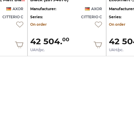
AXOR
Manufacturer:
AXOR
Manufacturer
CITTERIO C
Series:
CITTERIO C
Series:
On order
On order
42 504.
42 50
00
UAH/pc.
UAH/pc.