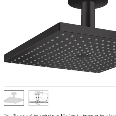
The color of the product may differ from the image on the website 