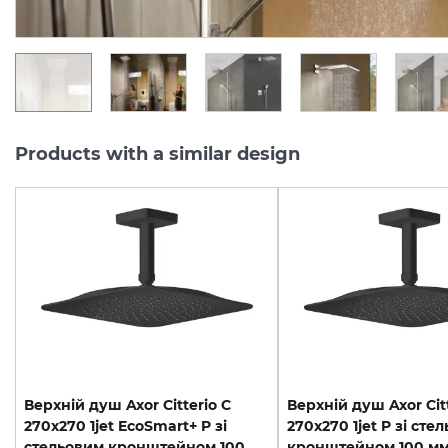
UAH/pc.
UAH/pc.
Products with a similar design
Верхній душ Axor Citterio C
Верхній душ Axor Citt
270х270 1jet EcoSmart+ P зі
270х270 1jet P зі сте
стельовим кронштейном 100 мм, Matt Black (28793670)