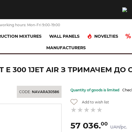
working hours: Mon-Fri 9:00-19:00
NOVELTIES
UCTION MIXTURES
WALL PANELS
MANUFACTURERS
Верхній душ Raindance Select E 300 1jet Air з тримачем до стелі, Matt Bl
E 300 1JET AIR З ТРИМАЧЕМ ДО СТ
Quantity of goods is limited
Check
CODE:
NAVARA30586
Add to wish list
57 036.
00
UAH/pc.