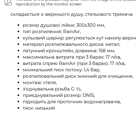
reproduction by the monitor screen.
складається з: верхнього душу, стельового тримача
розмір душової лійки: 300х300 мм,
тип розпилення: RainAir,
кульовий шарнір: регулюється кут нахилу верхн
матеріал розпилювального диска: метал,
латунний кронштейн, довжина: 158 мм,
максимальна витрата при 3 барах: 17 л/хв,
витрата спрею RainAir (при 3 барах): 17 л/хв,
мінімальний тиск потоку: 1,4 бар,
розпилювальний диск знімний для очищення,
монтаж: стеля,
з'єднувальна різьба G ½,
приєднувальний розмір: DN15,
підходить для проточних водонагрівачів,
тиск: низький