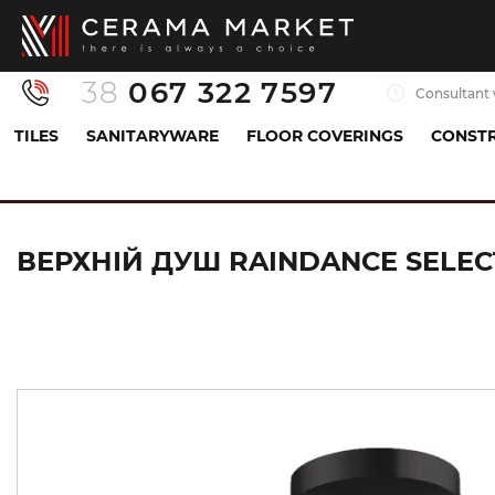
38
067 322 7597
Consultant 
TILES
SANITARYWARE
FLOOR COVERINGS
CONSTR
Sanitaryware
All for shower
Top shower
ВЕРХНІЙ ДУШ RAINDANCE SELECT 