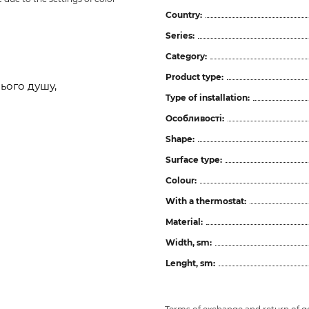
Country:
Series:
Category:
Product type:
ього душу,
Type of installation:
Особливості:
Shape:
Surface type:
Colour:
With a thermostat:
Material:
Width, sm:
Lenght, sm: