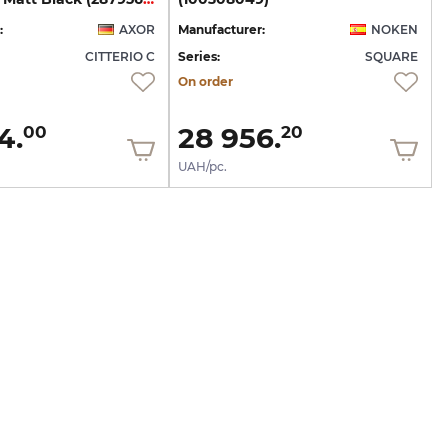
:
AXOR
Manufacturer:
NOKEN
CITTERIO C
Series:
SQUARE
On order
4.
28 956.
00
20
UAH/pc.