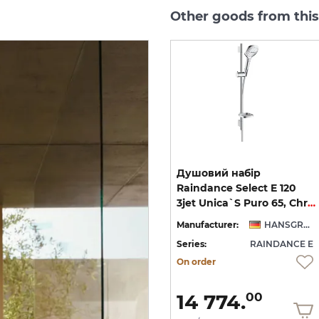
Other goods from thi
e
Верхній душ Raindance
Душовий набір
Select E 300 1jet Air з
Raindance Select E 120
ем 390 мм, Matt Black (26238670)
тримачем 390 мм, Matt White (26238700)
3jet Unica`S Puro 65, Chrome (26620000)
NSGROHE
Manufacturer:
HANSGROHE
Manufacturer:
HANSGROHE
 E
Series:
RAINDANCE E
Series:
RAINDANCE E
On order
On order
60 706.
14 774.
00
00