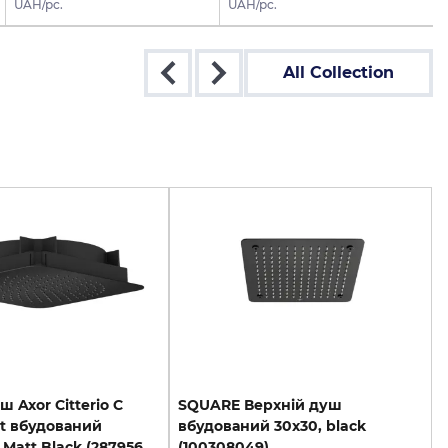
UAH/pc.
UAH/pc.
All Collection
ш Axor Citterio C
SQUARE Верхній душ
et вбудований
вбудований 30х30, black
EcoSmart+, Matt Black (28795670)
(100308049)