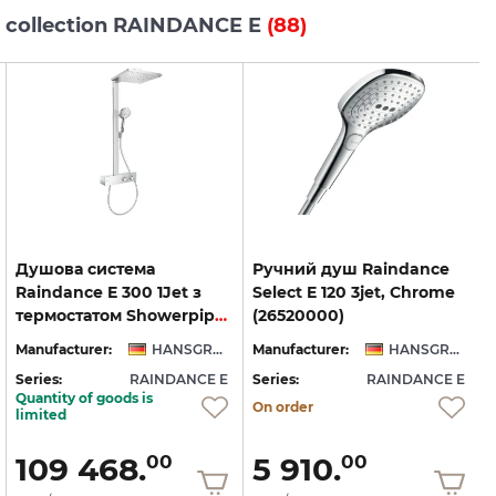
s collection RAINDANCE E
(88)
Душова система
Ручний душ Raindance
Raindance E 300 1Jet з
Select E 120 3jet, Chrome
термостатом Showerpipe 350 ST (27361000)
(26520000)
Manufacturer:
HANSGROHE
Manufacturer:
HANSGROHE
Series:
RAINDANCE E
Series:
RAINDANCE E
S
Quantity of goods is
On order
limited
109 468.
5 910.
00
00