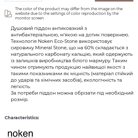
The color of the product may differ from the image on the 
website due to the settings of color reproduction by the 
monitor screen.
Душовий піддон антиковзкий з
антибактеріальною, м'якою на дотик поверхнею.
Технологія Noken Eco-Stone використовує
сировину Mineral Stone, що на 60% складається з
натурального карбонату кальцію, який одержують
із залишків виробництва білого мармуру. Таким
чином отримують продукцію найвищої якості з
такими показниками як міцність (матеріал стійкий
до ударів та хімічних засобів), екологічність та
легкість.
За потреби піддон можна обрізати під необхідний
розмір.
Characteristics: