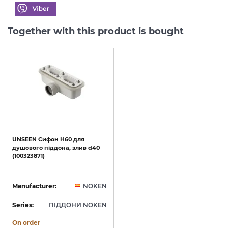
Together with this product is bought
UNSEEN
Сифон
H60
для
душового
піддона,
злив
d40
(100323871)
Manufacturer:
NOKEN
Series:
ПІДДОНИ NOKEN
On order