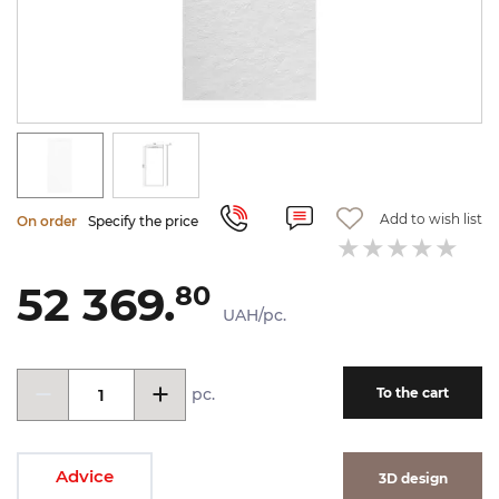
Add to wish list
On order
Specify the price
52 369.
80
UAH/pc.
pc.
To the cart
Advice
3D design