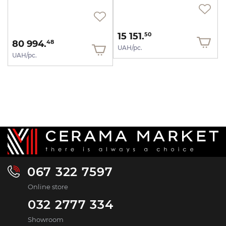
15 151.
50
80 994.
48
UAH/pc.
UAH/pc.
067 322 7597
Online store
032 2777 334
Showroom