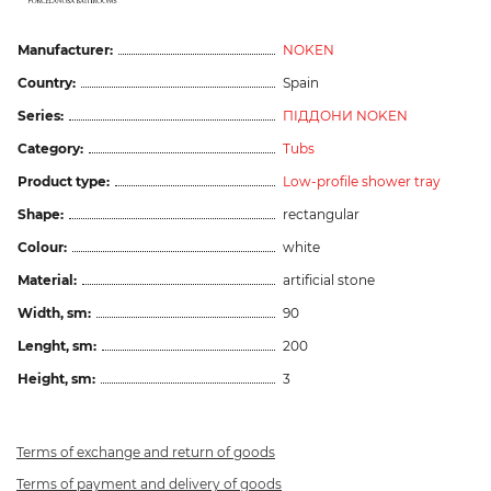
Manufacturer:
NOKEN
Country:
Spain
Series:
ПІДДОНИ NOKEN
Category:
Tubs
Product type:
Low-profile shower tray
Shape:
rectangular
Colour:
white
Material:
artificial stone
Width, sm:
90
Lenght, sm:
200
Height, sm:
3
Terms of exchange and return of goods
Terms of payment and delivery of goods