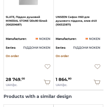
SLATE,
Піддон
душовий
UNSEEN
Сифон
H60
для
MINERAL
STONE
120х80
Білий
душового
піддона,
злив
d40
(100259687)
(100323871)
N
Manufacturer:
NOKEN
Manufacturer:
NOKEN
N
Series:
ПІДДОНИ NOKEN
Series:
ПІДДОНИ NOKEN
S
On order
On order
28 749.
1 864.
00
80
UAH/pc.
UAH/pc.
Products with a similar design