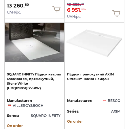
12 639.
20
13 260.
80
6 951.
56
UAH/pc.
UAH/pc.
SQUARO
INFIITY
Піддон
кварил
Піддон
прямокутний
AXIM
1200x900
см,
прямокутний,
UltraSlim
110х90
+
сифон
Stone
White
(UDQ1290SQI2V-RW)
Manufacturer:
Manufacturer:
BESCO
VILLEROY&BOCH
Series:
AXIM
Series:
SQUARO INFIITY
On order
On order