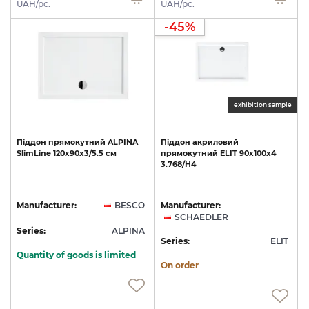
UAH/pc.
UAH/pc.
-45%
exhibition sample
Піддон
прямокутний
ALPINA
Піддон
акриловий
SlimLine
120х90х3/5.5
см
прямокутний
ELIT
90x100x4
3.768/H4
Manufacturer:
BESCO
Manufacturer:
SCHAEDLER
Series:
ALPINA
Series:
ELIT
Quantity of goods is limited
On order