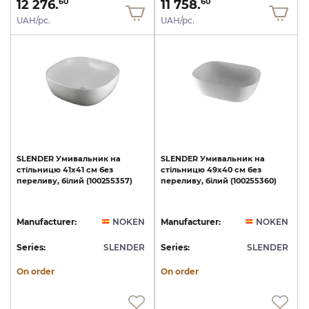
12 276.
11 758.
60
60
UAH/pc.
UAH/pc.
SLENDER
Умивальник
на
SLENDER
Умивальник
на
стільницю
41x41
см
без
стільницю
49x40
см
без
переливу,
білий
(100255357)
переливу,
білий
(100255360)
Manufacturer:
NOKEN
Manufacturer:
NOKEN
Series:
SLENDER
Series:
SLENDER
On order
On order