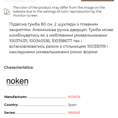
The color of the product may differ from the image on the 
website due to the settings of color reproduction by the 
monitor screen.
Підвісна тумба 80 см. 2 шухляди з плавним
закриттям. Алюмінієва ручка дверцят. Тумба може
комбінуватись як з меблевими умивальниками
100374311, 100340536, 100358677 так і
встановлюватись разом з стільницею 100330119 і
накладними умивальниками різної форми
Characteristics:
Manufacturer:
NOKEN
Country:
Spain
Series:
MARNE