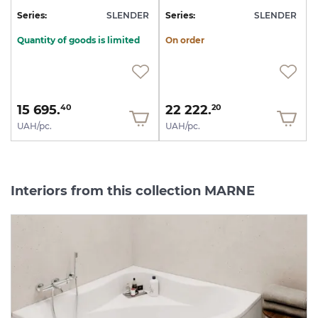
Series:
SLENDER
Series:
SLENDER
Quantity of goods is limited
On order
15 695.
22 222.
40
20
UAH/pc.
UAH/pc.
Interiors from this collection MARNE