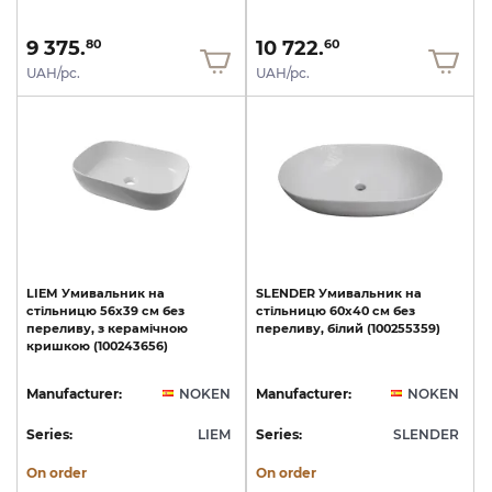
9 375.
10 722.
80
60
UAH/pc.
UAH/pc.
LIEM
Умивальник
на
SLENDER
Умивальник
на
стільницю
56x39
см
без
стільницю
60х40
см
без
переливу,
з
керамічною
переливу,
білий
(100255359)
кришкою
(100243656)
Manufacturer:
NOKEN
Manufacturer:
NOKEN
Series:
LIEM
Series:
SLENDER
On order
On order