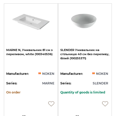
MARNE
N,
Умивальник
81
см
з
SLENDER
Умивальник
на
переливом,
white
(100340536)
стільницю
40
см
без
переливу,
білий
(100255371)
Manufacturer:
NOKEN
Manufacturer:
NOKEN
Series:
MARNE
Series:
SLENDER
On order
Quantity of goods is limited