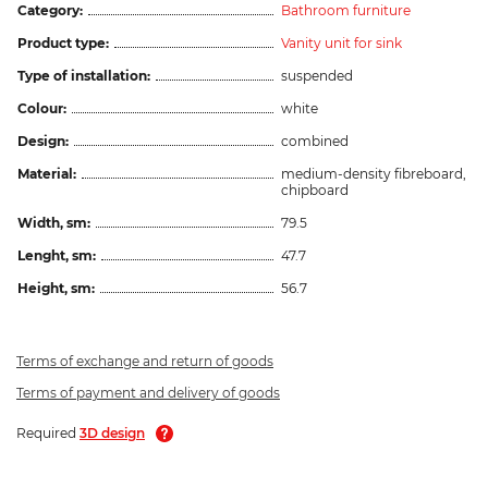
Category:
Bathroom furniture
Product type:
Vanity unit for sink
Type of installation:
suspended
Colour:
white
Design:
combined
Material:
medium-density fibreboard,
chipboard
Width, sm:
79.5
Lenght, sm:
47.7
Height, sm:
56.7
Terms of exchange and return of goods
Terms of payment and delivery of goods
Required
3D design