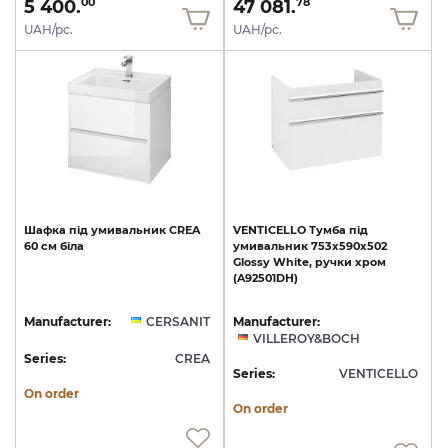
5 400.
47 081.
00
78
UAH/pc.
UAH/pc.
Шафка
під
умивальник
CREA
VENTICELLO
Тумба
під
60
см
біла
умивальник
753x590x502
Glossy
White,
ручки
хром
(A92501DH)
Manufacturer:
CERSANIT
Manufacturer:
VILLEROY&BOCH
Series:
CREA
Series:
VENTICELLO
On order
On order