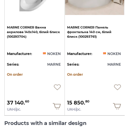
MARNE
CORNER
Ванна
MARNE
CORNER
Панель
акрилова
140x140,
білий
блиск
фронтальна
140
см,
білий
(100293704)
блиск
(100293761)
N
Manufacturer:
NOKEN
Manufacturer:
NOKEN
E
Series:
MARNE
Series:
MARNE
S
On order
On order
37 140.
15 850.
60
80
UAH/pc.
UAH/pc.
Products with a similar design