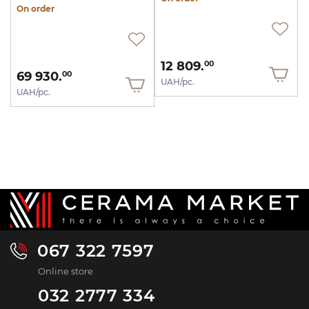
On order
12 809.
00
69 930.
00
UAH/pc.
UAH/pc.
067 322 7597
Online store
032 2777 334