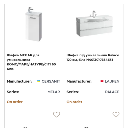
Шафка
МЕЛАР
для
Шафка
під
умивальник
Palace
умивальника
120
см,
біла
H4013010754631
КОМО/ФАРЕ/НАТУРЕ/СІТІ
60
біла
Manufacturer:
CERSANIT
Manufacturer:
LAUFEN
Series:
MELAR
Series:
PALACE
On order
On order