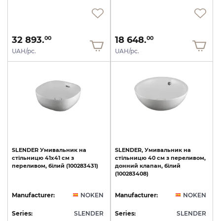
32 893.
18 648.
00
00
UAH/pc.
UAH/pc.
SLENDER
Умивальник
на
SLENDER,
Умивальник
на
стільницю
41x41
см
з
стільницю
40
см
з
переливом,
переливом,
білий
(100283431)
донний
клапан,
білий
(100283408)
Manufacturer:
NOKEN
Manufacturer:
NOKEN
Series:
SLENDER
Series:
SLENDER