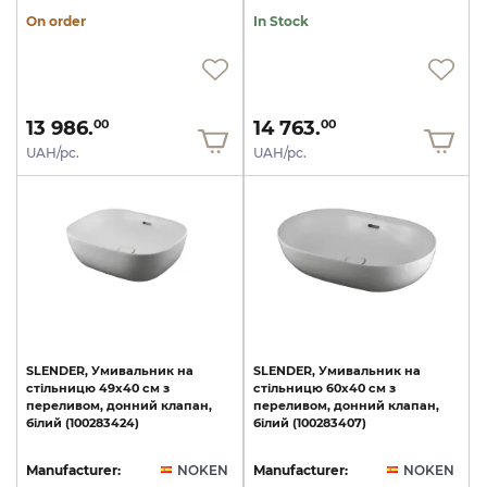
On order
In Stock
13 986.
14 763.
00
00
UAH/pc.
UAH/pc.
SLENDER,
Умивальник
на
SLENDER,
Умивальник
на
стільницю
49x40
см
з
стільницю
60x40
см
з
переливом,
донний
клапан,
переливом,
донний
клапан,
білий
(100283424)
білий
(100283407)
Manufacturer:
NOKEN
Manufacturer:
NOKEN