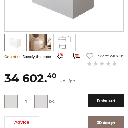
Add to wish list
On order
Specify the price
34 602.
40
UAH/pc.
pc.
To the cart
Advice
3D design