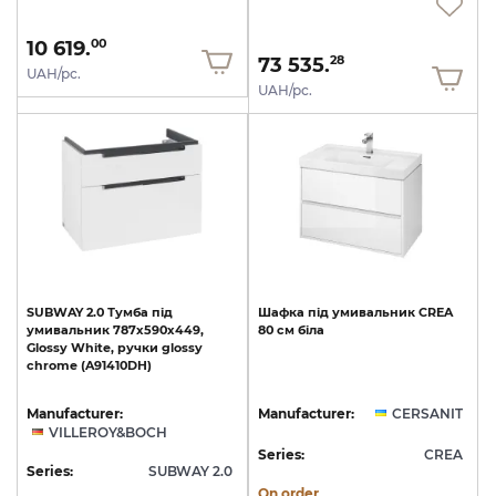
10 619.
00
73 535.
28
UAH/pc.
UAH/pc.
SUBWAY
2.0
Тумба
під
Шафка
під
умивальник
CREA
умивальник
787х590х449,
80
см
біла
Glossy
White,
ручки
glossy
chrome
(A91410DH)
Manufacturer:
Manufacturer:
CERSANIT
VILLEROY&BOCH
Series:
CREA
Series:
SUBWAY 2.0
On order