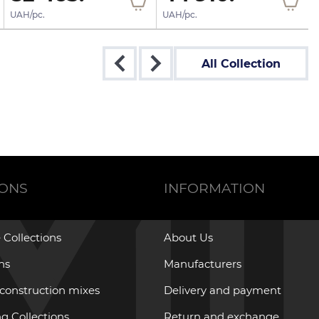
UAH/pc.
UAH/pc.
All Collection
IONS
INFORMATION
 Collections
About Us
ons
Manufacturers
 construction mixes
Delivery and payment
g Collections
Return and exchange