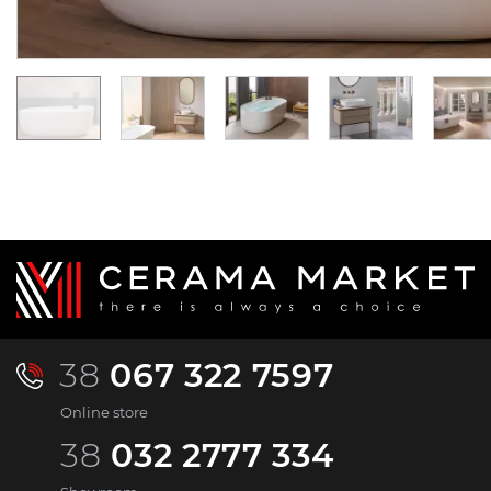
UAH/pc.
UAH/pc.
38
067 322 7597
Online store
38
032 2777 334