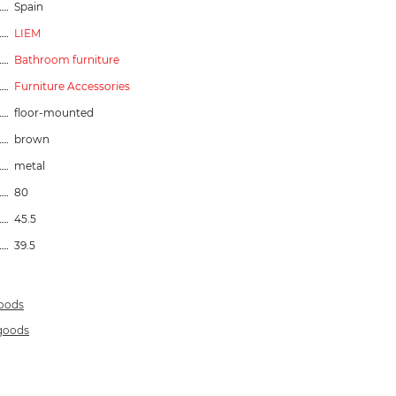
Spain
LIEM
Bathroom furniture
Furniture Accessories
floor-mounted
brown
metal
80
45.5
39.5
goods
 goods