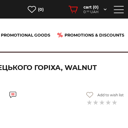
cart (
0
)
(0)
0.
UAH
00
PROMOTIONAL GOODS
PROMOTIONS & DISCOUNTS
а грецького горіха, walnut (100285875)
РЕЦЬКОГО ГОРІХА, WALNUT
Add to wish list