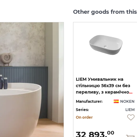
Other goods from this
LIEM, Підвісний модуль
LIEM Умивальник на
122 см, walnut_sand
стільницю 56x39 см без
стільницю, walnut_sand (100285901)
(100272192)
переливу, з керамічною кришкою (100243656)
EN
Manufacturer:
NOKEN
Manufacturer:
NOKEN
EM
Series:
LIEM
Series:
LIEM
On order
On order
183 993.
32 893.
60
00