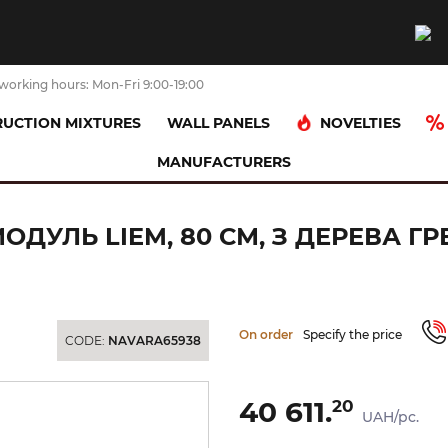
working hours: Mon-Fri 9:00-19:00
NOVELTIES
UCTION MIXTURES
WALL PANELS
MANUFACTURERS
essories
LIEM Консоль під підвісний модуль LIEM, 80 см, з дерев
ОДУЛЬ LIEM, 80 СМ, З ДЕРЕВА Г
On order
Specify the price
CODE:
NAVARA65938
40 611.
20
UAH/pc.