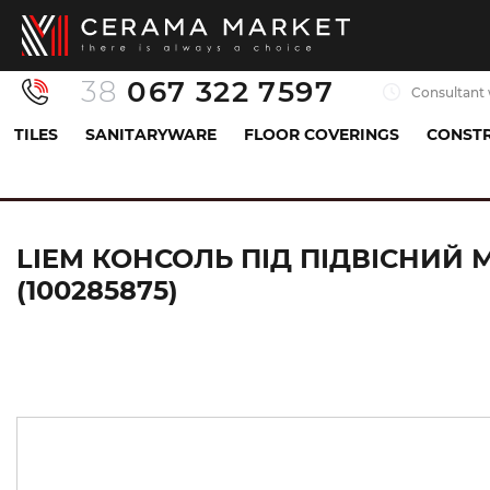
38
067 322 7597
Consultant 
TILES
SANITARYWARE
FLOOR COVERINGS
CONSTR
Sanitaryware
Bathroom furniture
Furniture Acc
LIEM КОНСОЛЬ ПІД ПІДВІСНИЙ М
(100285875)