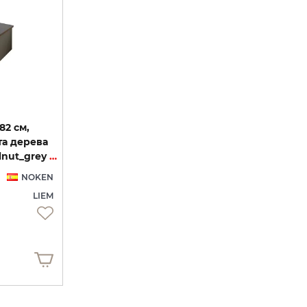
82 см,
та дерева
грецького горіху, walnut_grey 100285895)
NOKEN
LIEM