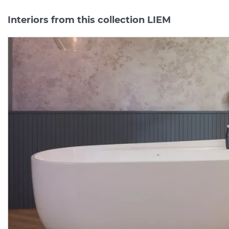
Interiors from this collection LIEM
LIEM, Тумба підвісна 82
LIEM, Тумба підвісна 82
см, кришка з керамогр.
см , під умивальник на
та дерева грецького горіху, walnut_grey 100285895)
Manufacturer:
NOKEN
Manufacturer:
NOK
Series:
LIEM
Series:
LI
On order
On order
165 915.
165 915.
40
40