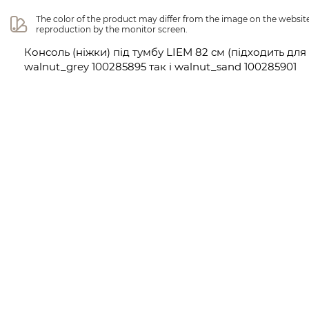
The color of the product may differ from the image on the website 
reproduction by the monitor screen.
Консоль (ніжки) під тумбу LIEM 82 cм (підходить для
walnut_grey 100285895 так і walnut_sand 100285901