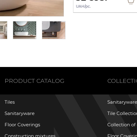
UAH/pc.
UAH/pc.
PRODUCT CATALOG
COLLECT
Tiles
Sanitaryware
Sanitaryware
Tile Collecti
Floor Coverings
Collection of
Construction mixtures
Floor Coverin