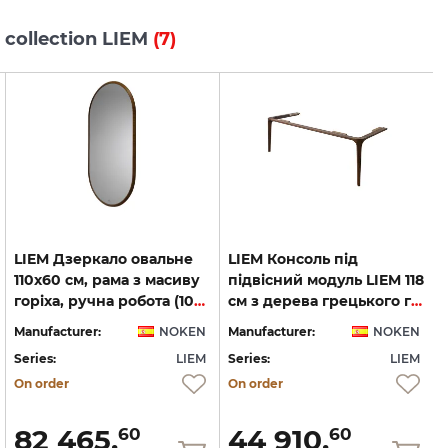
 collection LIEM
(7)
LIEM Дзеркало овальне
LIEM Консоль під
110x60 см, рама з масиву
підвісний модуль LIEM 118
горіха, ручна робота (100253648)
см з дерева грецького горіха, walnut (100253669)
Manufacturer:
NOKEN
Manufacturer:
NOKEN
Series:
LIEM
Series:
LIEM
S
On order
On order
82 465.
44 910.
60
60