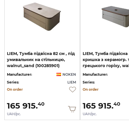
LIEM, Тумба підвісна 82 см , під
LIEM, Тумба підвісна 
умивальник на стільницю,
кришка з керамогр. 
walnut_sand (100285901)
Manufacturer:
NOKEN
Manufacturer:
Series:
LIEM
Series:
On order
On order
165 915.
165 915.
40
40
UAH/pc.
UAH/pc.