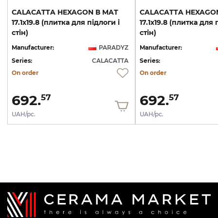
CALACATTA HEXAGON В MAT
CALACATTA HEXAGO
17.1х19.8 (плитка для підлоги і
17.1х19.8 (плитка для 
стін)
стін)
Manufacturer:
PARADYZ
Manufacturer:
Series:
CALACATTA
Series:
On order
On order
692.
692.
57
57
UAH/pc.
UAH/pc.