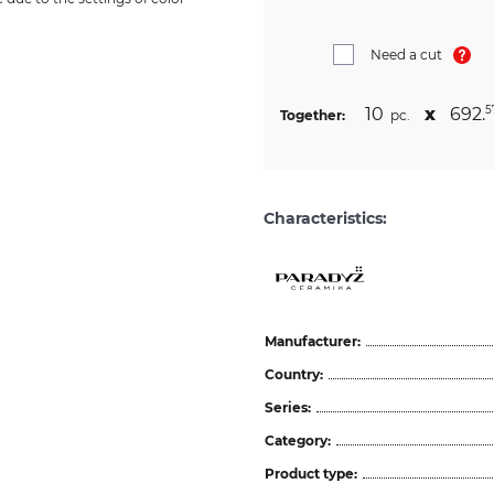
Need a cut
10
х
692.
5
Together:
pc.
Characteristics:
Manufacturer:
Country:
Series:
Category:
Product type: