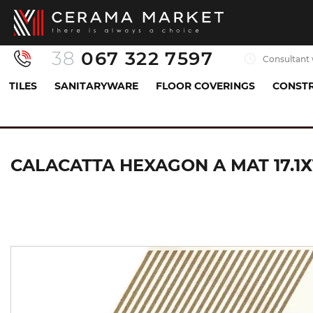
38
067 322 7597
Consultant 
TILES
SANITARYWARE
FLOOR COVERINGS
CONSTR
Tiles
Porcelaine tiles
Керамограніт з декором
CALACATTA HEXAGON A MAT 17.1Х