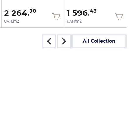
2 264.
1 596.
70
48
UAH/m2
UAH/m2
All Collection