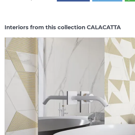
Interiors from this collection CALACATTA
CALACATTA HEXAGON С
CALACATTA GRES REKT.
MAT 17.1х19.8 (плитка для
POLER 59.8х119.8 (плитк
підлоги і стін)
для підлоги і стін)
Manufacturer:
PARADYZ
Manufacturer:
PARAD
Series:
CALACATTA
Series:
CALACAT
On order
On order