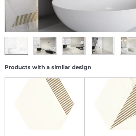
692.
2 380.
57
73
UAH/pc.
UAH/m2
Products with a similar design