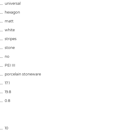
universal
hexagon
matt
white
stripes
stone
no
PEI III
porcelain stoneware
17.1
19.8
0.8
10