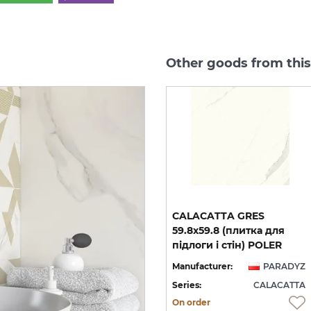
Other goods from thi
CALACATTA GRES REKT.
CALACATTA GRES
а
MAT 59.8х119.8 (плитка
59.8х59.8 (плитка для
для підлоги і стін) 8 мм
підлоги і стін) POLER
YZ
Manufacturer:
PARADYZ
Manufacturer:
PARADYZ
TA
Series:
CALACATTA
Series:
CALACATTA
On order
On order