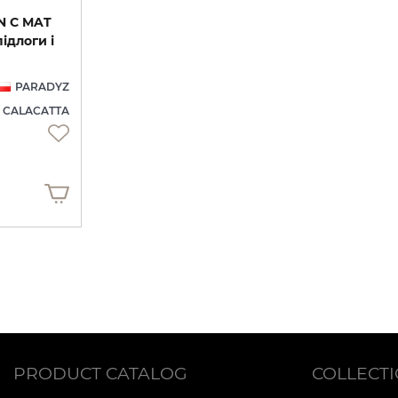
N С MAT
підлоги і
PARADYZ
CALACATTA
PRODUCT CATALOG
COLLECT