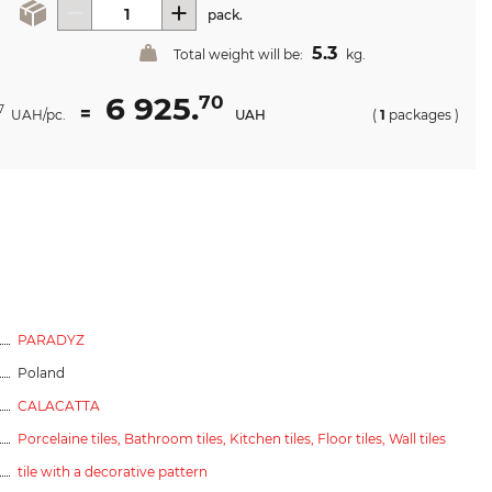
pack.
5.3
Total weight will be:
kg.
6 925.
70
=
7
UAH/pc.
UAH
(
1
packages
)
PARADYZ
Poland
CALACATTA
Porcelaine tiles,
Bathroom tiles,
Kitchen tiles,
Floor tiles,
Wall tiles
tile with a decorative pattern