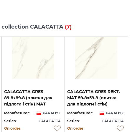
s collection CALACATTA
(7)
CALACATTA GRES
CALACATTA GRES REKT.
89.8х89.8 (плитка для
MAT 59.8х59.8 (плитка
підлоги і стін) MAT
для підлоги і стін)
Manufacturer:
PARADYZ
Manufacturer:
PARADYZ
Series:
CALACATTA
Series:
CALACATTA
S
On order
On order