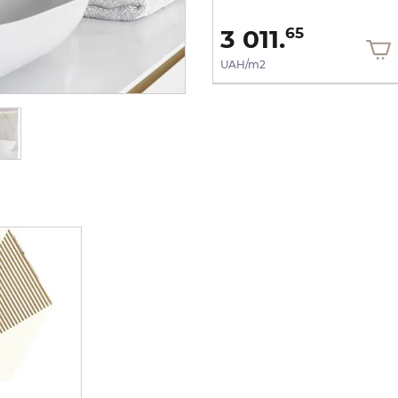
1 964.
3 011.
26
65
UAH/m2
UAH/m2