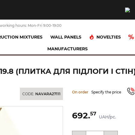
working hours: Mon-Fri 9:00-19:00
NOVELTIES
UCTION MIXTURES
WALL PANELS
MANUFACTURERS
CALACATTA HEXAGON A MAT 17.1х19.8 (плитка для підлоги і стін)
19.8 (ПЛИТКА ДЛЯ ПІДЛОГИ І СТІН
On order
Specify the price
CODE:
NAVARA27111
692.
57
UAH/pc.