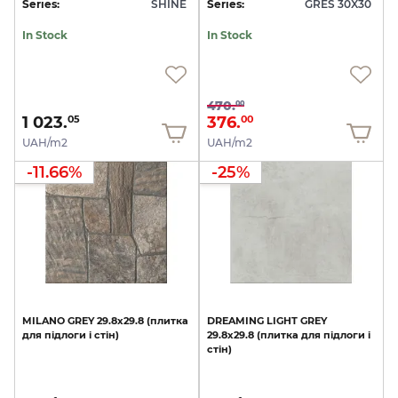
Series:
SHINE
Series:
GRES 30X30
In Stock
In Stock
470.
00
1 023.
376.
05
00
UAH/m2
UAH/m2
-11.66%
-25%
MILANO
GREY
29.8х29.8
(плитка
DREAMING
LIGHT
GREY
для
підлоги
і
стін)
29.8х29.8
(плитка
для
підлоги
і
стін)