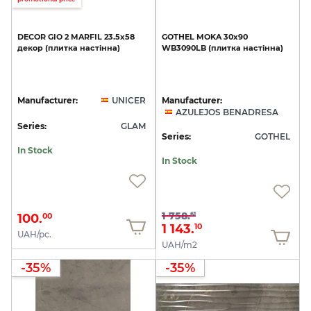
DECOR
GIO
2
MARFIL
23.5x58
GOTHEL
MOKA
30х90
декор
(плитка
настінна)
WB3090LB
(плитка
настінна)
Manufacturer:
UNICER
Manufacturer:
AZULEJOS BENADRESA
Series:
GLAM
Series:
GOTHEL
In Stock
In Stock
1 758.
61
100.
00
1 143.
10
UAH/pc.
UAH/m2
-35%
-35%