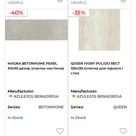
UAH/m2
UAH/m2
-40%
-35%
MAGNA
BETONHOME
PEARL
QUEEN
IVORY
PULIDO
RECT
30х90
декор
(плитка
настінна)
120x120
(плитка
для
підлоги
і
стін)
Manufacturer:
Manufacturer:
AZULEJOS BENADRESA
AZULEJOS BENADRESA
Series:
BETONHOME
Series:
QUEEN
In Stock
In Stock