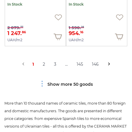
In Stock
In Stock
2 079.
1 590.
77
26
1 247.
954.
86
16
UAH/m2
UAH/m2
1
2
3
...
145
146
Show more 50 goods
More than 10 thousand names of ceramic tiles, more than 80 foreign
and domestic manufacturers. The goods are presented in different
price categories: from expensive Spanish tiles to more economical
versions of Ukrainian tiles - all this is offered by the CERAMA MARKET