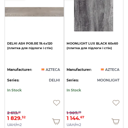
DELHI
ASH
POR.RE
19.4x120
MOONLIGHT
LUX
BLACK
60x60
(плитка
для
підлоги
і
стін)
(плитка
для
підлоги
і
стін)
Manufacturer:
AZTECA
Manufacturer:
AZTECA
Series:
DELHI
Series:
MOONLIGHT
In Stock
In Stock
2 613.
1 907.
31
79
1 829.
1 144.
32
67
UAH/m2
UAH/m2