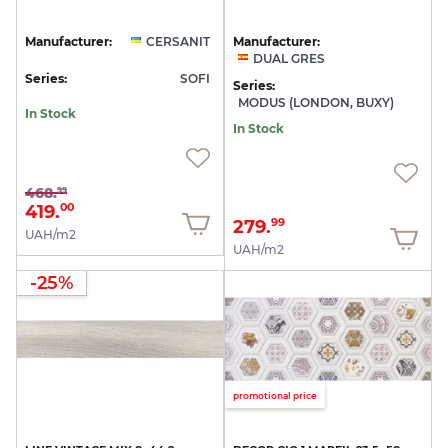
Manufacturer:
CERSANIT
Manufacturer:
DUAL GRES
Series:
SOFI
Series:
MODUS (LONDON, BUXY)
In Stock
In Stock
468.
99
419.
00
279.
99
UAH/m2
UAH/m2
-25%
promotional price