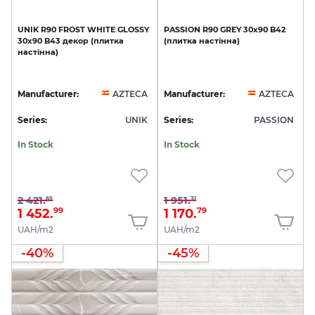
UNIK
R90
FROST
WHITE
GLOSSY
PASSION
R90
GREY
30x90
B42
30x90
B43
декор
(плитка
(плитка
настінна)
настінна)
Manufacturer:
AZTECA
Manufacturer:
AZTECA
Series:
UNIK
Series:
PASSION
In Stock
In Stock
2 421.
1 951.
65
31
1 452.
1 170.
99
79
UAH/m2
UAH/m2
-40%
-45%