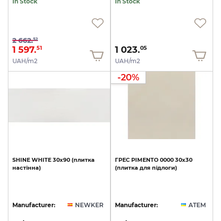
In Stock
In Stock
2 662.
52
1 597.
1 023.
51
05
UAH/m2
UAH/m2
-20%
SHINE
WHITE
30x90
(плитка
ГРЕС
PIMENTO
0000
30х30
настінна)
(плитка
для
підлоги)
Manufacturer:
NEWKER
Manufacturer:
АТЕМ