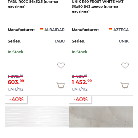
TABU
ROJO
56х32.5
(плитка
UNIK
R90
FROST
WHITE
MAT
настінна)
30x90
В43
декор
(плитка
настінна)
Manufacturer:
ALBAIDAR
Manufacturer:
AZTECA
Series:
TABU
Series:
UNIK
In Stock
In Stock
1 372.
2 421.
70
65
603.
1 452.
99
99
UAH/m2
UAH/m2
-40%
-40%