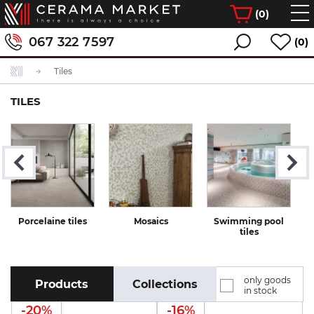
(
0
)
067 322 7597
(0)
Tiles
TILES
Porcelaine tiles
Mosaics
Swimming pool
tiles
only goods
Products
Collections
in stock
-20%
-16%