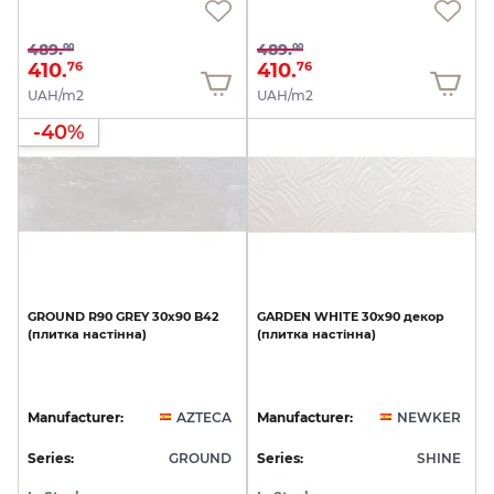
489.
489.
00
00
410.
410.
76
76
UAH/m2
UAH/m2
-40%
GROUND
R90
GREY
30x90
B42
GARDEN
WHITE
30x90
декор
(плитка
настінна)
(плитка
настінна)
Manufacturer:
AZTECA
Manufacturer:
NEWKER
Series:
GROUND
Series:
SHINE