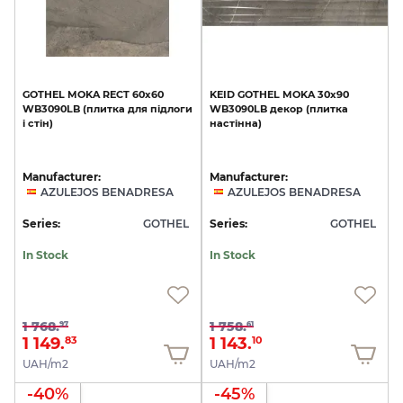
GOTHEL
MOKA
RECT
60х60
KEID
GOTHEL
MOKA
30х90
WB3090LB
(плитка
для
підлоги
WB3090LB
декор
(плитка
і
стін)
настінна)
Manufacturer:
Manufacturer:
AZULEJOS BENADRESA
AZULEJOS BENADRESA
Series:
GOTHEL
Series:
GOTHEL
In Stock
In Stock
1 768.
1 758.
97
61
1 149.
1 143.
83
10
UAH/m2
UAH/m2
-40%
-45%