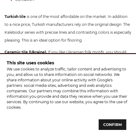
Turkish tile
is one of the most affordable on the market. In addition
to a nice price, Turkish manufacturers rely on the original design. The
Kalebodur series with precise lines and contrasting colors is especially
pleasing. This is an ideal option for flooring.
Ceramic tile (Ukraine).
If you like Ukrainian folk motifs, you should
view the product catalog from Golden Tile, Cersanit, Interkerama,
This site uses cookies
Atem. Especially fresh and "alive" are the floral ornaments in the
We use cookies to analyze traffic, tailor content and advertising to
you, and allow us to share information on social networks. We
collections of Atem. Ukrainian manufacturers do everything to make
share information about your online activity with Google's
their products more accessible to every consumer: domestic raw
partners: social media sites, advertising and web analytics
companies. Our partners may combine this information with
materials, the latest equipment, energy-saving technologies - all this
information you provide and data they receive when you use their
helps to significantly reduce the price of tiles.
services. By continuing to use our website, you agree to the use of
cookies.
Of course, this is not the whole list of manufacturers, moreover, you
can find the products of some of them only in the store "CERAMA
CONFIRM
MARKET" in Lviv. The full tile catalog can be viewed at the top, use
filters for convenience. Buy ceramic tiles and tiles in Lviv at prices that