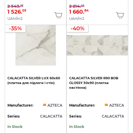
2 543.
2 214.
38
45
1 526.
1 660.
03
84
UAH/m2
UAH/m2
-35%
-40%
CALACATTA
SILVER
LUX
60x60
CALACATTA
SILVER
R90
BOB
(плитка
для
підлоги
і
стін)
GLOSSY
30х90
(плитка
настінна)
Manufacturer:
AZTECA
Manufacturer:
AZTECA
Series:
CALACATTA
Series:
CALACATTA
In Stock
In Stock