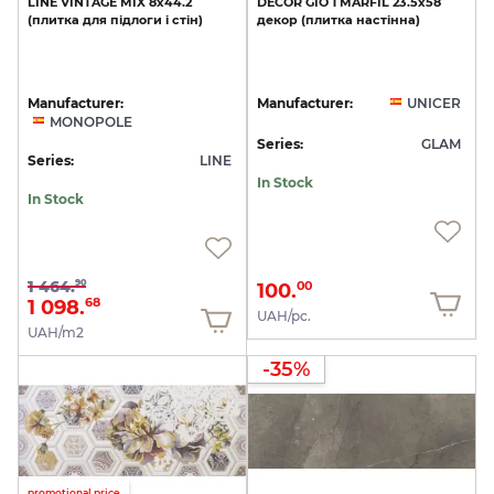
LINE
VINTAGE
MIX
8х44.2
DECOR
GIO
1
MARFIL
23.5x58
(плитка
для
підлоги
і
стін)
декор
(плитка
настінна)
Manufacturer:
Manufacturer:
UNICER
MONOPOLE
Series:
GLAM
Series:
LINE
In Stock
In Stock
1 464.
90
100.
00
1 098.
68
UAH/pc.
UAH/m2
-35%
promotional price