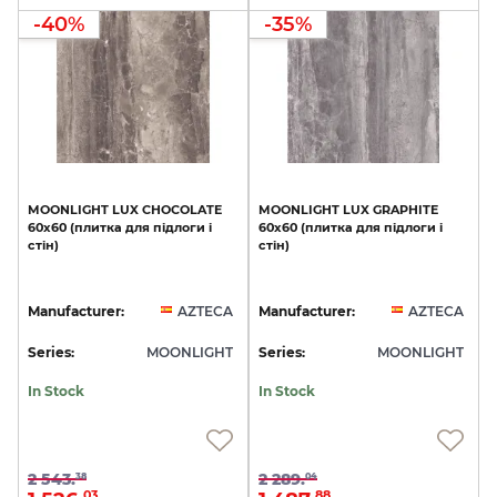
-40%
-35%
MOONLIGHT
LUX
CHOCOLATE
MOONLIGHT
LUX
GRAPHITE
60x60
(плитка
для
підлоги
і
60x60
(плитка
для
підлоги
і
стін)
стін)
Manufacturer:
AZTECA
Manufacturer:
AZTECA
Series:
MOONLIGHT
Series:
MOONLIGHT
In Stock
In Stock
2 543.
2 289.
38
04
03
88