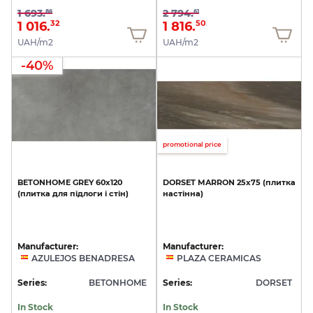
1 693.
2 794.
86
61
1 016.
1 816.
32
50
UAH/m2
UAH/m2
-40%
promotional price
BETONHOME
GREY
60x120
DORSET
MARRON
25х75
(плитка
(плитка
для
підлоги
і
стін)
настінна)
Manufacturer:
Manufacturer:
AZULEJOS BENADRESA
PLAZA CERAMICAS
Series:
BETONHOME
Series:
DORSET
In Stock
In Stock