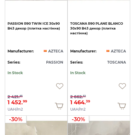
PASSION
R90
TWIN
ICE
30x90
TOSCANA
R90
PLANE
BLANCO
B43
декор
(плитка
настінна)
30x90
B43
декор
(плитка
настінна)
Manufacturer:
AZTECA
Manufacturer:
AZTECA
Series:
PASSION
Series:
TOSCANA
In Stock
In Stock
2 421.
2 662.
65
52
1 452.
1 464.
99
39
UAH/m2
UAH/m2
-30%
-30%