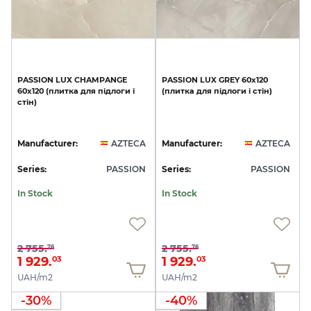
PASSION
LUX
CHAMPANGE
PASSION
LUX
GREY
60x120
60x120
(плитка
для
підлоги
і
(плитка
для
підлоги
і
стін)
стін)
Manufacturer:
AZTECA
Manufacturer:
AZTECA
Series:
PASSION
Series:
PASSION
In Stock
In Stock
2 755.
2 755.
76
76
1 929.
1 929.
03
03
UAH/m2
UAH/m2
-30%
-40%