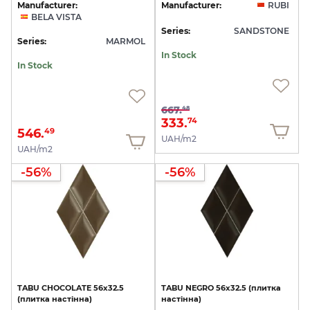
Manufacturer:
Manufacturer:
RUBI
BELA VISTA
Series:
SANDSTONE
Series:
MARMOL
In Stock
In Stock
667.
48
333.
74
546.
49
UAH/m2
UAH/m2
-56%
-56%
TABU
CHOCOLATE
56х32.5
TABU
NEGRO
56х32.5
(плитка
(плитка
настінна)
настінна)