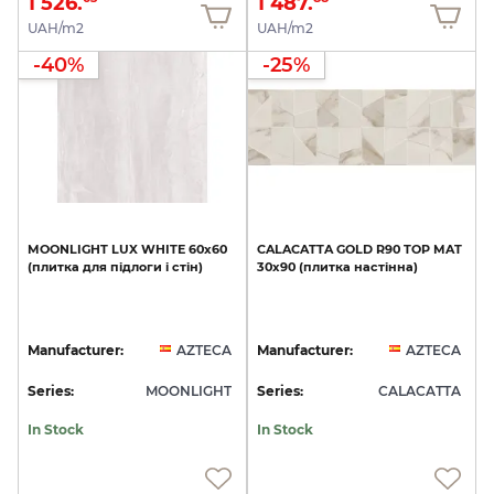
1 526.
1 487.
UAH/m2
UAH/m2
-40%
-25%
MOONLIGHT
LUX
WHITE
60x60
CALACATTA
GOLD
R90
TOP
MAT
(плитка
для
підлоги
і
стін)
30х90
(плитка
настінна)
Manufacturer:
AZTECA
Manufacturer:
AZTECA
Series:
MOONLIGHT
Series:
CALACATTA
In Stock
In Stock