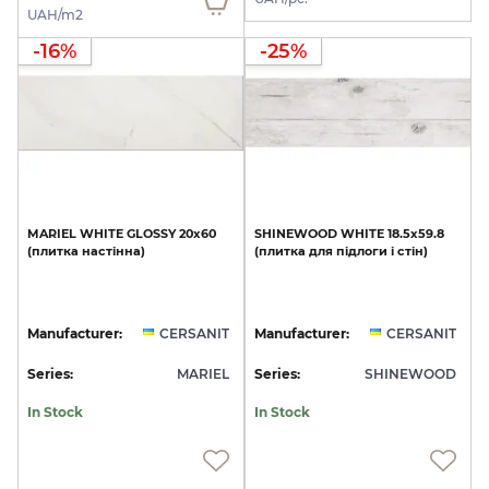
UAH/m2
-16%
-25%
MARIEL
WHITE
GLOSSY
20х60
SHINEWOOD
WHITE
18.5х59.8
(плитка
настінна)
(плитка
для
підлоги
і
стін)
Manufacturer:
CERSANIT
Manufacturer:
CERSANIT
Series:
MARIEL
Series:
SHINEWOOD
In Stock
In Stock