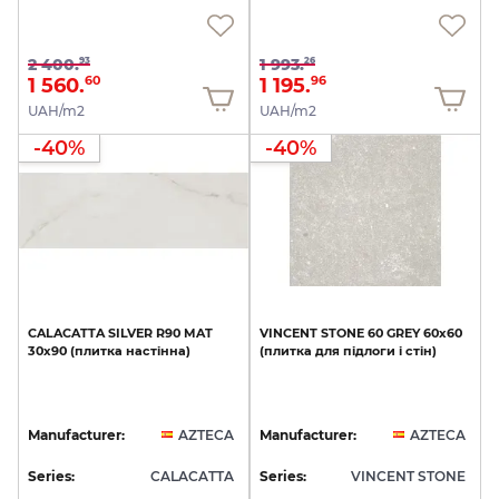
2 400.
1 993.
93
26
1 560.
1 195.
60
96
UAH/m2
UAH/m2
-40%
-40%
CALACATTA
SILVER
R90
MAT
VINCENT
STONE
60
GREY
60x60
30х90
(плитка
настінна)
(плитка
для
підлоги
і
стін)
Manufacturer:
AZTECA
Manufacturer:
AZTECA
Series:
CALACATTA
Series:
VINCENT STONE