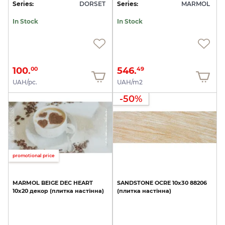
Series:
DORSET
Series:
MARMOL
In Stock
In Stock
100.
546.
00
49
UAH/pc.
UAH/m2
-50%
promotional price
MARMOL
BEIGE
DEC
HEART
SANDSTONE
OCRE
10х30
88206
10х20
декор
(плитка
настінна)
(плитка
настінна)