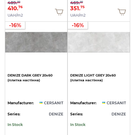
489.
469.
00
00
410.
351.
76
75
UAH/m2
UAH/m2
-16%
-16%
DENIZE
DARK
GREY
20x60
DENIZE
LIGHT
GREY
20x60
(плитка
настінна)
(плитка
настінна)
Manufacturer:
CERSANIT
Manufacturer:
CERSANIT
Series:
DENIZE
Series:
DENIZE
In Stock
In Stock