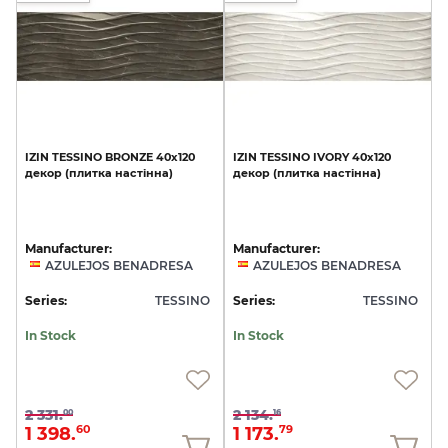
IZIN
TESSINO
BRONZE
40х120
IZIN
TESSINO
IVORY
40х120
декор
(плитка
настінна)
декор
(плитка
настінна)
Manufacturer:
Manufacturer:
AZULEJOS BENADRESA
AZULEJOS BENADRESA
Series:
TESSINO
Series:
TESSINO
In Stock
In Stock
2 331.
2 134.
00
16
1 398.
1 173.
60
79