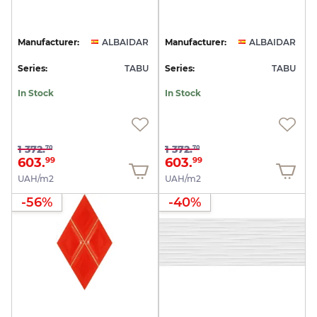
Manufacturer:
ALBAIDAR
Manufacturer:
ALBAIDAR
Series:
TABU
Series:
TABU
In Stock
In Stock
1 372.
1 372.
70
70
603.
603.
99
99
UAH/m2
UAH/m2
-56%
-40%