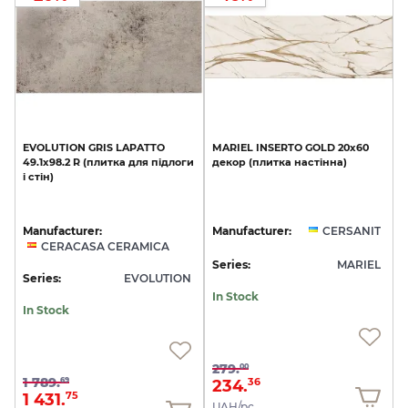
EVOLUTION
GRIS
LAPATTO
MARIEL
INSERTO
GOLD
20х60
49.1х98.2
R
(плитка
для
підлоги
декор
(плитка
настінна)
і
стін)
Manufacturer:
Manufacturer:
CERSANIT
CERACASA CERAMICA
Series:
MARIEL
Series:
EVOLUTION
In Stock
In Stock
279.
00
1 789.
69
234.
36
1 431.
75
UAH/pc.