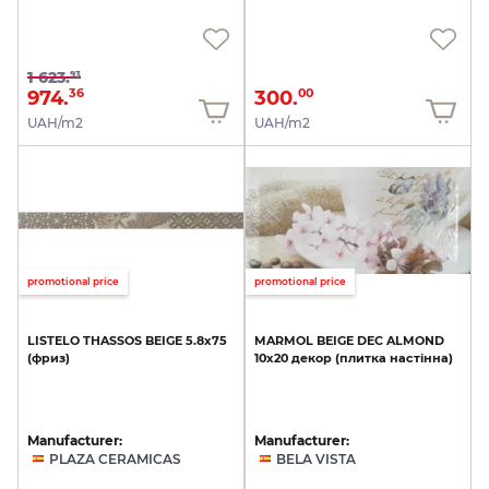
1 623.
93
974.
300.
36
00
UAH/m2
UAH/m2
promotional price
promotional price
LISTELO
THASSOS
BEIGE
5.8х75
MARMOL
BEIGE
DEC
ALMOND
(фриз)
10х20
декор
(плитка
настінна)
Manufacturer:
Manufacturer:
PLAZA CERAMICAS
BELA VISTA