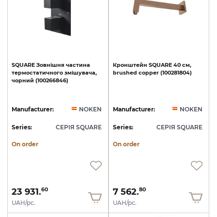
SQUARE
Зовнішня
частина
Кронштейн
SQUARE
40
см,
термостатичного
змішувача,
brushed
copper
(100281804)
чорний
(100266846)
Manufacturer:
NOKEN
Manufacturer:
NOKEN
Series:
СЕРІЯ SQUARE
Series:
СЕРІЯ SQUARE
On order
On order
23 931.
7 562.
60
80
UAH/pc.
UAH/pc.