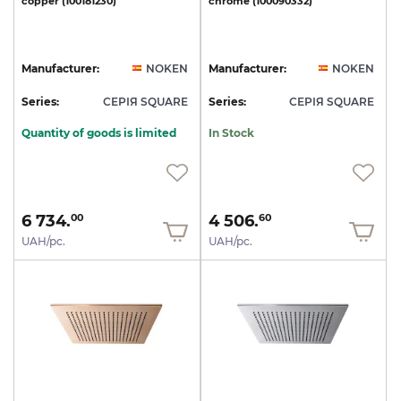
copper
(100181230)
chrome
(100090332)
Manufacturer:
NOKEN
Manufacturer:
NOKEN
Series:
СЕРІЯ SQUARE
Series:
СЕРІЯ SQUARE
Quantity of goods is limited
In Stock
6 734.
4 506.
00
60
UAH/pc.
UAH/pc.