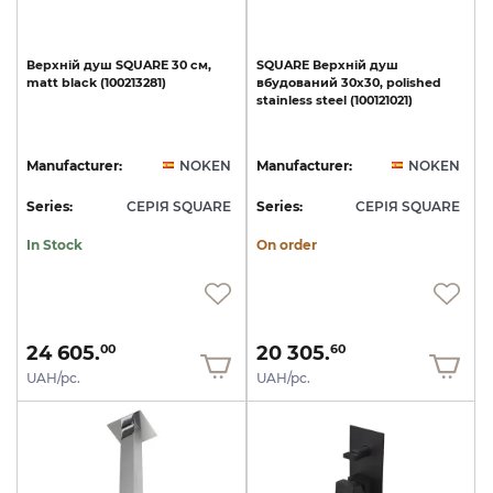
Верхній
душ
SQUARE
30
см,
SQUARE
Верхній
душ
matt
black
(100213281)
вбудований
30х30,
polished
stainless
steel
(100121021)
Manufacturer:
NOKEN
Manufacturer:
NOKEN
Series:
СЕРІЯ SQUARE
Series:
СЕРІЯ SQUARE
In Stock
On order
24 605.
20 305.
00
60
UAH/pc.
UAH/pc.