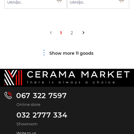
UAH/pc.
UAH/pc.
1
2
Show more 11 goods
067 322 7597
Online store
032 2777 334
Showroom
Write to us