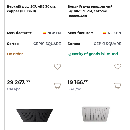
Верхній
душ
SQUARE
30
см,
Верхній
душ
квадратний
copper
(100181211)
SQUARE
30
см,
chrome
(100090329)
Manufacturer:
NOKEN
Manufacturer:
NOKEN
Series:
СЕРІЯ SQUARE
Series:
СЕРІЯ SQUARE
On order
Quantity of goods is limited
29 267.
19 166.
00
00
UAH/pc.
UAH/pc.