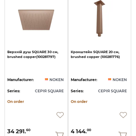
Верхній
душ
SQUARE
30
см,
Кронштейн
SQUARE
20
см,
brushed
copper(100281797)
brushed
copper
(100281776)
Manufacturer:
NOKEN
Manufacturer:
NOKEN
Series:
СЕРІЯ SQUARE
Series:
СЕРІЯ SQUARE
On order
On order
34 291.
4 144.
60
00