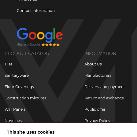
Contact information
PRODUCT CATALOG
INFORMATION
Tiles
About Us
Sanitaryware
Manufacturers
Floor Coverings
Delivery and payment
Construction mixtures
Return and exchange
Wall Panels
Public offer
Novelties
Privacy Policy
This site uses cookies
Promotional goods