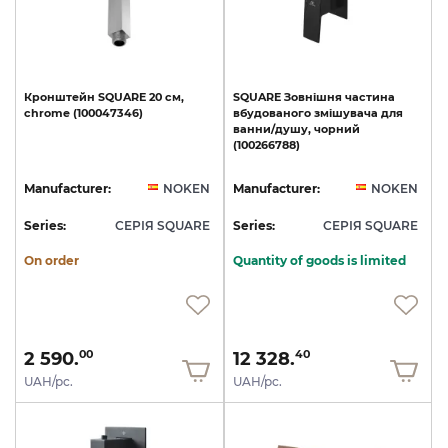
Кронштейн
SQUARE
20
см,
SQUARE
Зовнішня
частина
chrome
(100047346)
вбудованого
змішувача
для
ванни/душу,
чорний
(100266788)
Manufacturer:
NOKEN
Manufacturer:
NOKEN
Series:
СЕРІЯ SQUARE
Series:
СЕРІЯ SQUARE
On order
Quantity of goods is limited
2 590.
12 328.
00
40
UAH/pc.
UAH/pc.