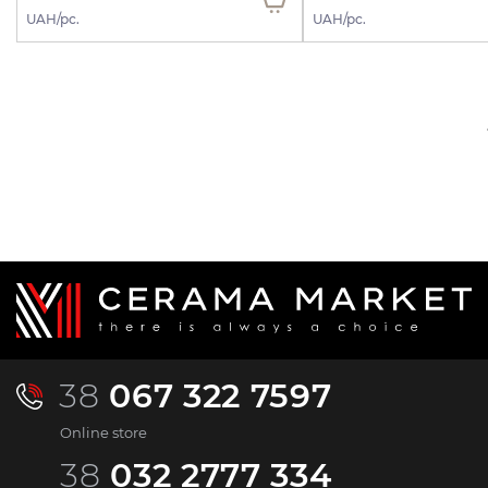
UAH/pc.
UAH/pc.
38
067 322 7597
Online store
38
032 2777 334