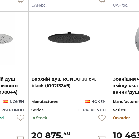
UAH/pc.
UAH/pc.
ій душ
Верхній
душ
RONDO
30
см,
Зовнішня 
ульового
black
(100213249)
змішувача
0098844)
NOKEN
Manufacturer:
NOKEN
Manufacturer
ЕРІЯ RONDO
Series:
СЕРІЯ RONDO
Series:
ed
In Stock
On order
20 875.
10 46
40