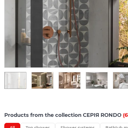
Products from the collection СЕРІЯ RONDO
(6
All
Top shower
Shower systems
Bathtub m