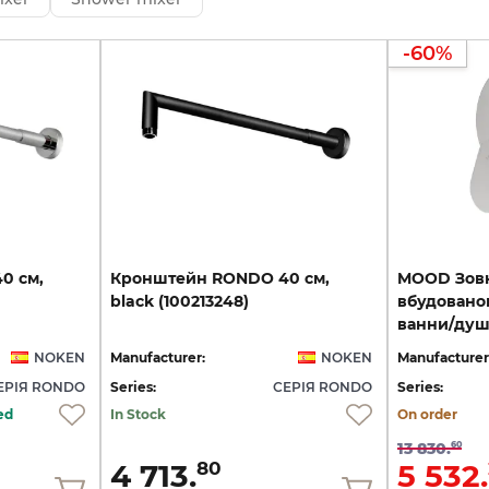
-60%
40
см,
Кронштейн
RONDO
40
см,
MOOD Зовн
black
(100213248)
вбудовано
ванни/душу
NOKEN
Manufacturer:
NOKEN
Manufacturer
ЕРІЯ RONDO
Series:
СЕРІЯ RONDO
Series:
ed
In Stock
On order
13 830.
60
4 713.
5 532.
80