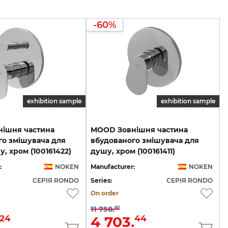
-60%
exhibition sample
exhibition sample
ішня частина
MOOD Зовнішня частина
го змішувача для
вбудованого змішувача для
, хром (100161422)
душу, хром (100161411)
:
NOKEN
Manufacturer:
NOKEN
СЕРІЯ RONDO
Series:
СЕРІЯ RONDO
On order
11 758.
60
4 703.
24
44