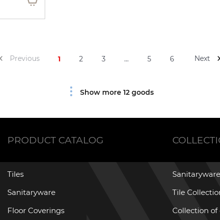
Previous
Next
1
2
3
...
5
6
Show more 12 goods
PRODUCT CATALOG
COLLECT
Tiles
Sanitaryware
Sanitaryware
Tile Collecti
Floor Coverings
Collection of