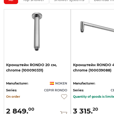
Кронштейн
RONDO
20
см,
Кронштейн
RONDO
chrome
(100090331)
chrome
(100039088)
Manufacturer:
NOKEN
Manufacturer:
Series:
СЕРІЯ RONDO
Series:
С
On order
Quantity of goods is limit
2 849.
3 315.
00
20