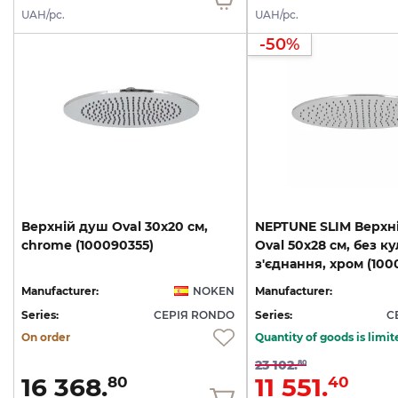
UAH/pc.
UAH/pc.
-50%
Верхній
душ
Oval
30x20
см,
NEPTUNE SLIM Верхн
chrome
(100090355)
Oval 50x28 см, без к
з'єднання, хром (10
Manufacturer:
NOKEN
Manufacturer:
Series:
СЕРІЯ RONDO
Series:
С
On order
Quantity of goods is limit
23 102.
80
16 368.
11 551.
80
40