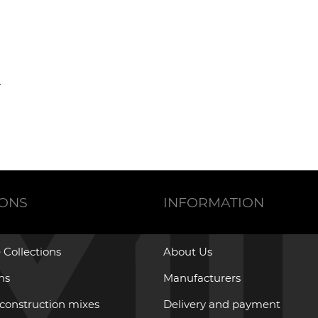
IONS
INFORMATION
 Collections
About Us
ons
Manufacturers
 construction mixes
Delivery and payment