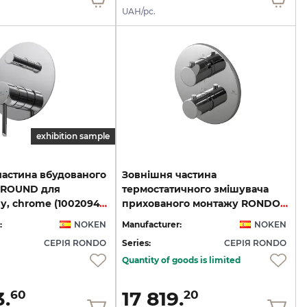
UAH/pc.
exhibition sample
частина вбудованого
Зовнішня частина
 ROUND для
термостатичного змішувача
ванни/душу, chrome (100209472)
прихованого монтажу RONDO ванна/душ, chrome (100124173)
:
NOKEN
Manufacturer:
NOKEN
СЕРІЯ RONDO
Series:
СЕРІЯ RONDO
Quantity of goods is limited
3.
17 819.
60
20