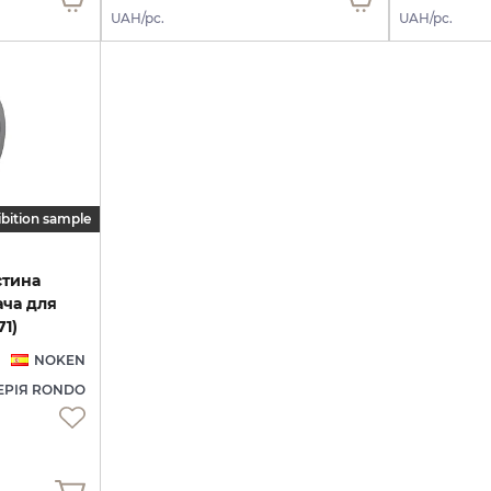
UAH/pc.
UAH/pc.
ibition sample
стина
ача для
1)
NOKEN
ЕРІЯ RONDO