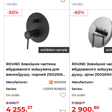
UAH/pc.
UAH/pc.
-50%
-60%
exhibition sample
exh
ROUND Зовнішня частина
ROUND Зовнішня ча
вбудованого змішувача для
вбудованого змішув
ванни/душу, чорний (100210625)
душу, хром (10020947
Manufacturer:
NOKEN
Manufacturer:
Series:
СЕРІЯ RONDO
Series:
С
On order
On order
8 510.
7 252.
74
00
4 255.
2 900.
37
80