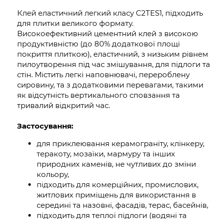
Клей еластичний легкий класу C2TES1, підходить
для плитки великого формату.
Високоефективний цементний клей з високою
продуктивністю (до 80% додаткової площі
покриття плиткою), еластичний, з низьким рівнем
пилоутворення під час змішування, для підлоги та
стін. Містить легкі наповнювачі, перероблену
сировину, та з додатковими перевагами, такими
як відсутність вертикального сповзання та
тривалий відкритий час.
Застосування:
для приклеювання керамограніту, клінкеру,
теракоту, мозаїки, мармуру та інших
природних каменів, не чутливих до зміни
кольору,
підходить для комерційних, промислових,
житлових приміщень для використання в
середині та назовні, фасадів, терас, басейнів,
підходить для теплої підлоги (водяні та