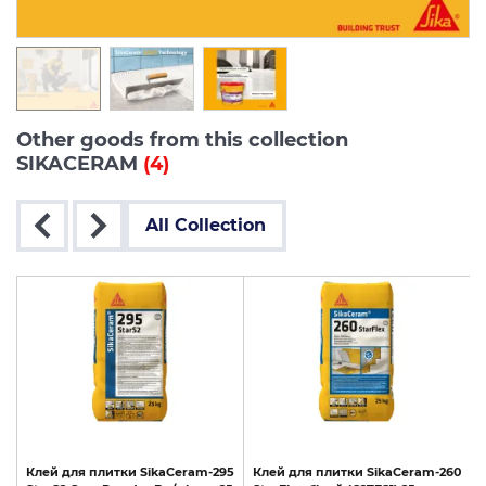
Other goods from this collection
SIKACERAM
(4)
All Collection
55
Клей
для
плитки
SikaCeram-295
Клей
для
плитки
SikaCeram-260