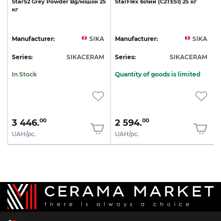
StarS2
Grey
Powder
Bg/мішок
25
StarFlex
білий
(C2TES1)
25
кг
кг
A
Manufacturer:
SIKA
Manufacturer:
SIKA
M
Series:
SIKACERAM
Series:
SIKACERAM
S
In Stock
Quantity of goods is limited
3 446.
2 594.
00
00
UAH/pc.
UAH/pc.