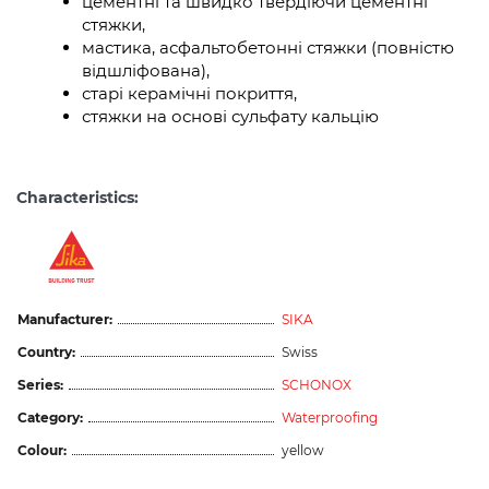
цементні та швидко твердіючи цементні
стяжки,
мастика, асфальтобетонні стяжки (повністю
відшліфована),
старі керамічні покриття,
стяжки на основі сульфату кальцію
Characteristics:
Manufacturer:
SIKA
Country:
Swiss
Series:
SCHONOX
Category:
Waterproofing
Colour:
yellow