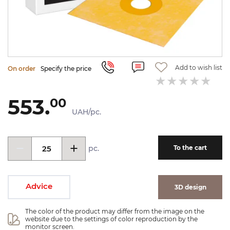
Add to wish list
On order
Specify the price
553.
00
UAH/pc.
pc.
To the cart
Advice
3D design
The color of the product may differ from the image on the 
website due to the settings of color reproduction by the 
monitor screen.