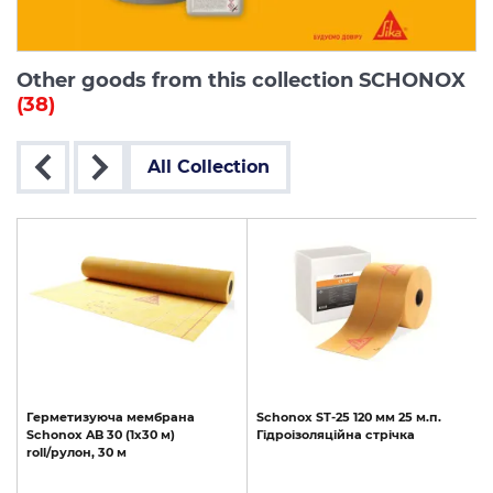
Other goods from this collection SCHONOX
(38)
All Collection
Герметизуюча
мембрана
Schonox
ST-25
120
мм
25
м.п.
Schonox
AB
30
(1x30
м)
Гідроізоляційна
стрічка
roll/рулон,
30
м