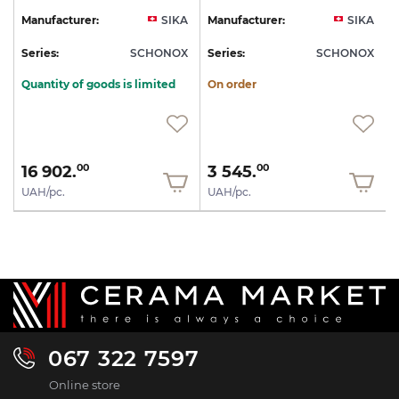
A
Manufacturer:
SIKA
Manufacturer:
SIKA
X
Series:
SCHONOX
Series:
SCHONOX
S
Quantity of goods is limited
On order
16 902.
3 545.
00
00
UAH/pc.
UAH/pc.
067 322 7597
Online store