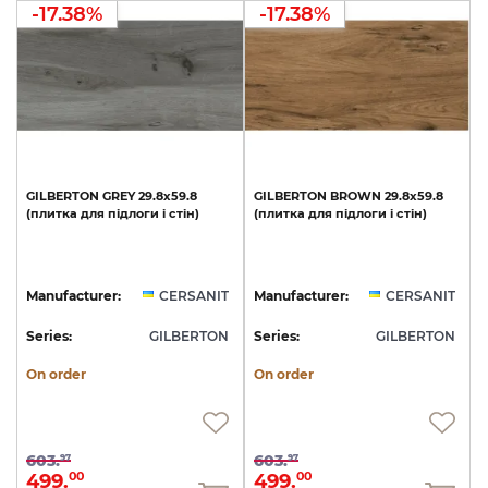
-17.38%
-17.38%
GILBERTON
GREY
29.8х59.8
GILBERTON
BROWN
29.8х59.8
(плитка
для
підлоги
і
стін)
(плитка
для
підлоги
і
стін)
Manufacturer:
CERSANIT
Manufacturer:
CERSANIT
Series:
GILBERTON
Series:
GILBERTON
On order
On order
603.
603.
97
97
499.
499.
00
00