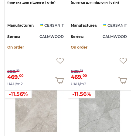
(плитка
для
підлоги
і
стін)
(плитка
для
підлоги
і
стін)
Manufacturer:
CERSANIT
Manufacturer:
CERSANIT
Series:
CALMWOOD
Series:
CALMWOOD
On order
On order
528.
528.
99
99
469.
469.
00
00
UAH/m2
UAH/m2
-11.56%
-11.56%