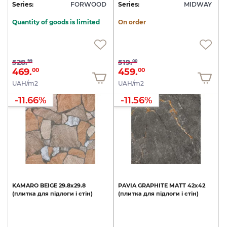
Series:
FORWOOD
Series:
MIDWAY
Quantity of goods is limited
On order
528.
519.
99
00
469.
459.
00
00
UAH/m2
UAH/m2
-11.66%
-11.56%
KAMARO
BEIGE
29.8х29.8
PAVIA
GRAPHITE
MATT
42х42
(плитка
для
підлоги
і
стін)
(плитка
для
підлоги
і
стін)