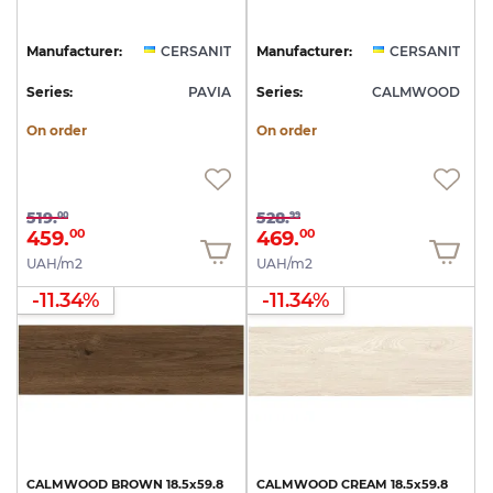
Manufacturer:
CERSANIT
Manufacturer:
CERSANIT
Series:
PAVIA
Series:
CALMWOOD
On order
On order
519.
528.
00
99
459.
469.
00
00
UAH/m2
UAH/m2
-11.34%
-11.34%
CALMWOOD
BROWN
18.5х59.8
CALMWOOD
CREAM
18.5х59.8