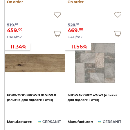
On order
On order
519.
528.
00
99
459.
469.
00
00
UAH/m2
UAH/m2
-11.34%
-11.56%
FORWOOD
BROWN
18.5х59.8
MIDWAY
GREY
42х42
(плитка
(плитка
для
підлоги
і
стін)
для
підлоги
і
стін)
Manufacturer:
CERSANIT
Manufacturer:
CERSANIT