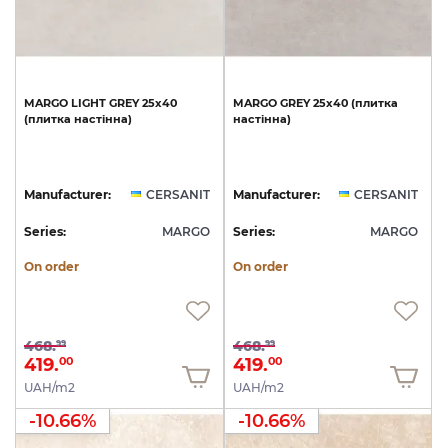
MARGO
LIGHT
GREY
25х40
MARGO
GREY
25х40
(плитка
(плитка
настінна)
настінна)
Manufacturer:
CERSANIT
Manufacturer:
CERSANIT
Series:
MARGO
Series:
MARGO
On order
On order
468.
468.
99
99
419.
419.
00
00
UAH/m2
UAH/m2
-10.66%
-10.66%