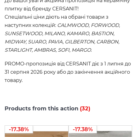
До вашої уваги акційна пропозиція на керамічну
плитку від бренду CERSANIT!
Спеціальні ціни діють на обрані товари з
наступних колекцій:
CALMWOOD, FORWOOD,
SUNSETWOOD, MILANO, KAMARO, BASTION,
MIDWAY, SUARO, PAVIA, GILBERTON, CARBON,
STARLIGHT, AMBRAS, SOFI, MARGO.
PROMO-пропозиція від CERSANIT діє з 1 липня до
31 серпня 2026 року або до закінчення акційного
товару.
Products from this action
(32)
-17.38%
-17.38%