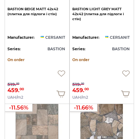
BASTION
BEIGE
MATT
42х42
BASTION
LIGHT
GREY
MATT
(плитка
для
підлоги
і
стін)
42х42
(плитка
для
підлоги
і
стін)
Manufacturer:
CERSANIT
Manufacturer:
CERSANIT
Series:
BASTION
Series:
BASTION
On order
On order
519.
519.
00
00
459.
459.
00
00
UAH/m2
UAH/m2
-11.56%
-11.66%