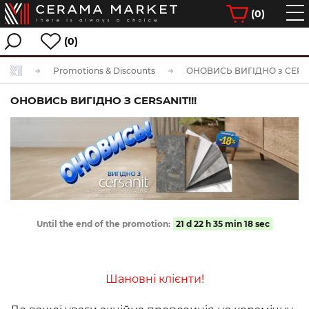
(
0
)
(0)
Promotions & Discounts
ОНОВИСЬ ВИГІДНО З CERSANIT!!!
Until the end of the promotion:
21
d
22
h
35
min
17
sec
Шановні клієнти!