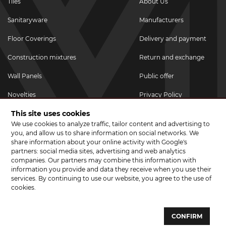
Tiles
About Us
Sanitaryware
Manufacturers
Floor Coverings
Delivery and payment
Construction mixtures
Return and exchange
Wall Panels
Public offer
Novelties
Privacy Policy
This site uses cookies
Promotional goods
We use cookies to analyze traffic, tailor content and advertising to
Promotions & Discounts
you, and allow us to share information on social networks. We
share information about your online activity with Google's
JOIN US ON SOCIAL NETWORKS
partners: social media sites, advertising and web analytics
companies. Our partners may combine this information with
information you provide and data they receive when you use their
services. By continuing to use our website, you agree to the use of
cookies.
© 2026 CERAMA MARKET. A showroom for tiles, sanitary ware, laminate
and parquet boards .
CONFIRM
Website development and development of sites - web studio "Brand-A"