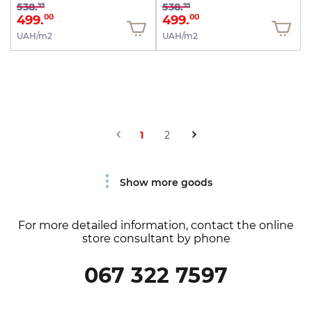
538.
538.
99
99
499.
499.
00
00
UAH/m2
UAH/m2
1
2
Show more goods
For more detailed information, contact the online
store consultant by phone
067 322 7597