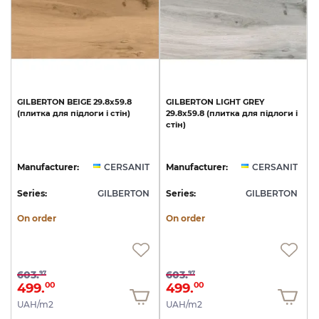
GILBERTON
BEIGE
29.8х59.8
GILBERTON
LIGHT
GREY
(плитка
для
підлоги
і
стін)
29.8х59.8
(плитка
для
підлоги
і
стін)
Manufacturer:
CERSANIT
Manufacturer:
CERSANIT
Series:
GILBERTON
Series:
GILBERTON
On order
On order
603.
603.
97
97
499.
499.
00
00
UAH/m2
UAH/m2