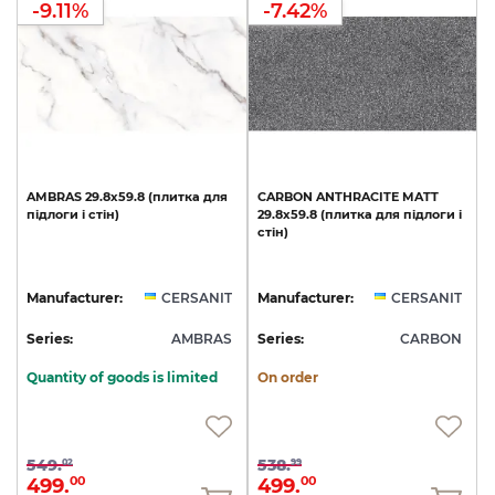
-9.11%
-7.42%
AMBRAS
29.8х59.8
(плитка
для
CARBON
ANTHRACITE
MATT
підлоги
і
стін)
29.8х59.8
(плитка
для
підлоги
і
стін)
Manufacturer:
CERSANIT
Manufacturer:
CERSANIT
Series:
AMBRAS
Series:
CARBON
Quantity of goods is limited
On order
549.
538.
02
99
499.
499.
00
00