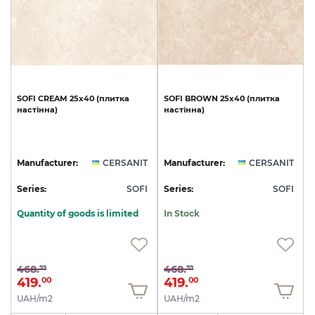
SOFI
CREAM
25х40
(плитка
SOFI
BROWN
25х40
(плитка
настінна)
настінна)
Manufacturer:
CERSANIT
Manufacturer:
CERSANIT
Series:
SOFI
Series:
SOFI
Quantity of goods is limited
In Stock
468.
468.
99
99
419.
419.
00
00
UAH/m2
UAH/m2