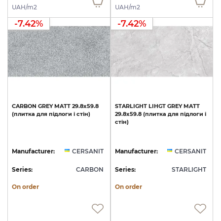
UAH/m2
UAH/m2
-7.42%
-7.42%
CARBON
GREY
MATT
29.8х59.8
STARLIGHT
LIHGT
GREY
MATT
(плитка
для
підлоги
і
стін)
29.8х59.8
(плитка
для
підлоги
і
стін)
Manufacturer:
CERSANIT
Manufacturer:
CERSANIT
Series:
CARBON
Series:
STARLIGHT
On order
On order