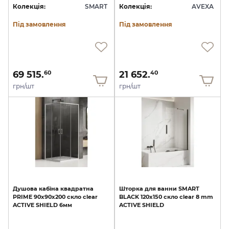
Колекція:
SMART
Колекція:
AVEXA
Під замовлення
Під замовлення
69 515.
21 652.
60
40
грн/шт
грн/шт
Душова
кабіна
квадратна
Шторка
для
ванни
SMART
PRIME
90x90x200
скло
clear
BLACK
120x150
скло
clear
8
mm
ACTIVE
SHIELD
6мм
ACTIVE
SHIELD