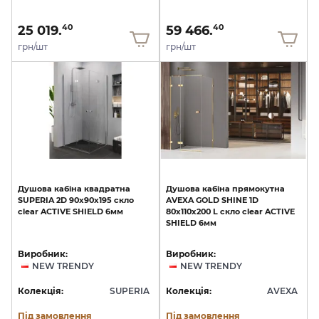
25 019.
59 466.
40
40
грн/шт
грн/шт
Душова
кабіна
квадратна
Душова
кабіна
прямокутна
SUPERIA
2D
90x90x195
скло
AVEXA
GOLD
SHINE
1D
clear
ACTIVE
SHIELD
6мм
80x110х200
L
скло
clear
ACTIVE
SHIELD
6мм
Виробник:
Виробник:
NEW TRENDY
NEW TRENDY
Колекція:
SUPERIA
Колекція:
AVEXA
Під замовлення
Під замовлення