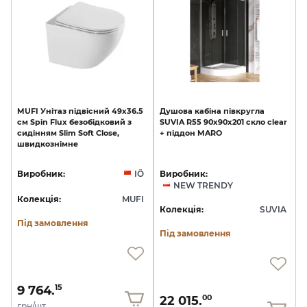
MUFI
Унітаз
підвісний
49х36.5
Душова
кабіна
півкругла
см
Spin
Flux
безобідковий
з
SUVIA
R55
90x90х201
скло
clear
сидінням
Slim
Soft
Close,
+
піддон
MARO
швидкознімне
Виробник:
IÖ
Виробник:
NEW TRENDY
Колекція:
MUFI
Колекція:
SUVIA
Під замовлення
Під замовлення
9 764.
15
22 015.
00
грн/шт