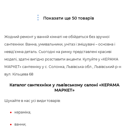
Показати ще 50 товарів
Жодний ремонт у ванній кімнаті не обійдеться без зручної
сантехніки. Ванна, умивальники, унітаз і змішувачі – основна і
невід’ємна деталь. Сьогодні на ринку представлені красиві
моделі, здатні вигідно розставити акценти. Купуйте у «КЕРАМА
МАРКЕТ» сантехніку у с. Солонка, Львівська обл., Львівський р-н
вул. Кільцева 68
Каталог сантехніки у львівському салоні «КЕРАМА
МАРКЕТ»
Шукайте в нас усі види товарів:
кераміка;
ванни;