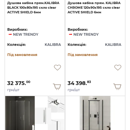
Душова
кабіна
прям.KALIBRA
Душова
кабіна
прям.
KALIBRA
BLACK
100x80x195
скло
clear
CHROME
120x90x195
скло
clear
ACTIVE
SHIELD
6мм
ACTIVE
SHIELD
6мм
Виробник:
Виробник:
NEW TRENDY
NEW TRENDY
Колекція:
KALIBRA
Колекція:
KALIBRA
Під замовлення
Під замовлення
32 375.
34 398.
00
83
грн/шт
грн/шт