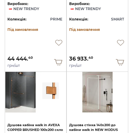
Виробник:
Виробник:
NEW TRENDY
NEW TRENDY
Колекція:
PRIME
Колекція:
SMART
Під замовлення
Під замовлення
44 444.
36 933.
40
40
грн/шт
грн/шт
Душова
кабіна
walk
in
AVEXA
Душова
стінка
140х200
до
COPPER
BRUSHED
100x200
скло
кабіни
walk
in
NEW
MODUS