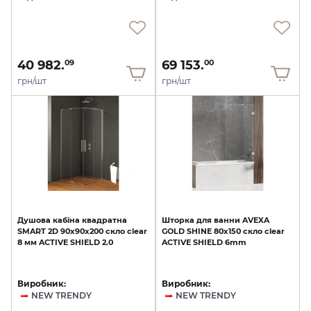
40 982.
69 153.
09
00
грн/шт
грн/шт
Душова
кабіна
квадратна
Шторка
для
ванни
AVEXA
SMART
2D
90x90х200
скло
clear
GOLD
SHINE
80х150
скло
clear
8
мм
ACTIVE
SHIELD
2.0
ACTIVE
SHIELD
6mm
Виробник:
Виробник:
NEW TRENDY
NEW TRENDY