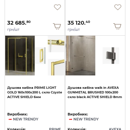
32 685.
35 120.
80
40
грн/шт
грн/шт
Душова
кабіна
PRIME
LIGHT
Душова
кабіна
walk
in
AVEXA
GOLD
160x100x200
L
скло
Czyste
GUNMETAL
BRUSHED
100x200
ACTIVE
SHIELD
6мм
скло
black
ACTIVE
SHIELD
8mm
Виробник:
Виробник:
NEW TRENDY
NEW TRENDY
Колекція:
PRIME
Колекція:
AVEXA