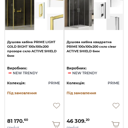
Душова
кабіна
PRIME
LIGHT
Душова
кабіна
квадратна
GOLD
RIGHT
100x100x200
PRIME
100x100x200
скло
clear
прозоре
скло
ACTIVE
SHIELD
ACTIVE
SHIELD
6мм
6мм
Виробник:
Виробник:
NEW TRENDY
NEW TRENDY
Колекція:
PRIME
Колекція:
PRIME
Під замовлення
Під замовлення
81 170.
46 309.
60
20
грн/шт
грн/шт