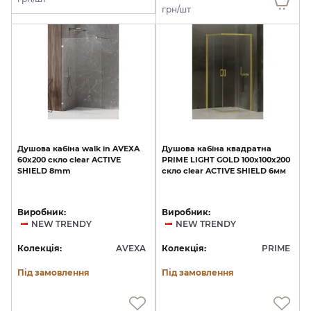
грн/шт
Душова
кабіна
walk
in
AVEXA
Душова
кабіна
квадратна
60x200
скло
clear
ACTIVE
PRIME
LIGHT
GOLD
100x100x200
SHIELD
8mm
скло
clear
ACTIVE
SHIELD
6мм
Виробник:
Виробник:
NEW TRENDY
NEW TRENDY
Колекція:
AVEXA
Колекція:
PRIME
Під замовлення
Під замовлення