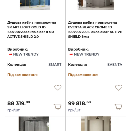
Душова
кабіна
прямокутна
Душова
кабіна
прямокутна
SMART
LIGHT
GOLD
1D
EVENTA
BLACK
CROME
1D
100x90x200
скло
clear
8
мм
100x90x200
L
скло
clear
ACTIVE
ACTIVE
SHIELD
2.0
SHIELD
8мм
Виробник:
Виробник:
NEW TRENDY
NEW TRENDY
Колекція:
SMART
Колекція:
EVENTA
Під замовлення
Під замовлення
88 319.
99 818.
00
60
грн/шт
грн/шт