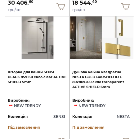
30 406.
18 544.
60
40
грн/шт
грн/шт
Шторка
для
ванни
SENSI
Душова
кабіна
квадратна
BLACK
85x150
скло
clear
ACTIVE
NESTA
GOLD
BRUSHED
1D
L
SHIELD
5mm
80x80x200
скло
transparent
ACTIVE
SHIELD
6mm
Виробник:
Виробник:
NEW TRENDY
NEW TRENDY
Колекція:
SENSI
Колекція:
NESTA
Під замовлення
Під замовлення