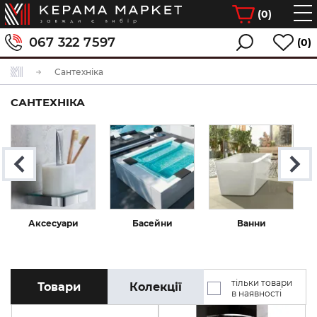
(
0
)
067 322 7597
(0)
Сантехніка
САНТЕХНІКА
Аксесуари
Басейни
Ванни
тільки товари
Товари
Колекції
в наявності