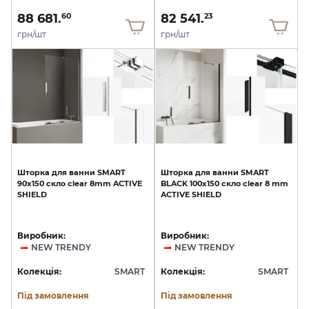
88 681.
82 541.
60
23
грн/шт
грн/шт
Шторка
для
ванни
SMART
Шторка
для
ванни
SMART
90x150
скло
clear
8mm
ACTIVE
BLACK
100x150
скло
clear
8
mm
SHIELD
ACTIVE
SHIELD
Виробник:
Виробник:
NEW TRENDY
NEW TRENDY
Колекція:
SMART
Колекція:
SMART
Під замовлення
Під замовлення