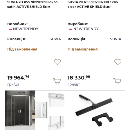
SUVIA
2D
R55
90x90х190
скло
SUVIA
2D
R55
90x90х190
скло
satin
ACTIVE
SHIELD
5мм
clear
ACTIVE
SHIELD
5мм
Виробник:
Виробник:
NEW TRENDY
NEW TRENDY
Колекція:
SUVIA
Колекція:
SUVIA
Під замовлення
Під замовлення
19 964.
18 330.
76
98
грн/шт
грн/шт