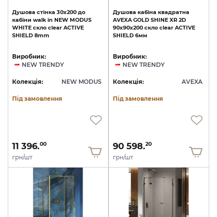
Душова
стінка
30х200
до
Душова
кабіна
квадратна
кабіни
walk
in
NEW
MODUS
AVEXA
GOLD
SHINE
XR
2D
WHITE
скло
clear
ACTIVE
90x90x200
скло
clear
ACTIVE
SHIELD
8mm
SHIELD
6мм
Виробник:
Виробник:
NEW TRENDY
NEW TRENDY
Колекція:
NEW MODUS
Колекція:
AVEXA
Під замовлення
Під замовлення
11 396.
90 598.
00
20
грн/шт
грн/шт