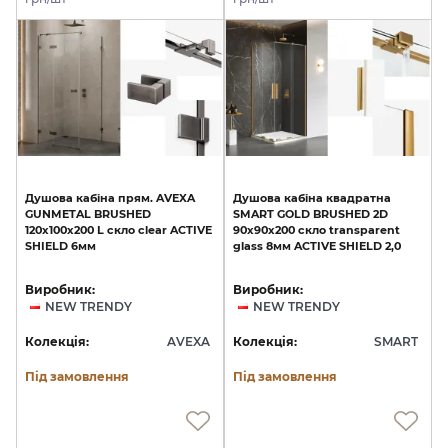
Душова
кабіна
прям.
AVEXA
Душова
кабіна
квадратна
GUNMETAL
BRUSHED
SMART
GOLD
BRUSHED
2D
120x100x200
L
скло
clear
ACTIVE
90x90х200
скло
transparent
SHIELD
6мм
glass
8мм
ACTIVE
SHIELD
2,0
Виробник:
Виробник:
NEW TRENDY
NEW TRENDY
Колекція:
AVEXA
Колекція:
SMART
Під замовлення
Під замовлення