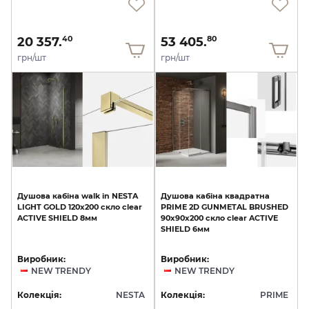
20 357.
53 405.
40
80
грн/шт
грн/шт
Душова
кабіна
walk
in
NESTA
Душова
кабіна
квадратна
LIGHT
GOLD
120x200
скло
clear
PRIME
2D
GUNMETAL
BRUSHED
ACTIVE
SHIELD
8мм
90x90x200
скло
clear
ACTIVE
SHIELD
6мм
Виробник:
Виробник:
NEW TRENDY
NEW TRENDY
Колекція:
NESTA
Колекція:
PRIME