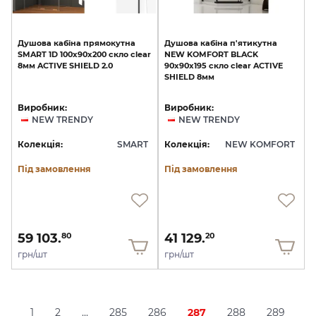
Душова
кабіна
прямокутна
Душова
кабіна
п'ятикутна
SMART
1D
100x90x200
скло
clear
NEW
KOMFORT
BLACK
8мм
ACTIVE
SHIELD
2.0
90x90x195
скло
clear
ACTIVE
SHIELD
8мм
Виробник:
Виробник:
NEW TRENDY
NEW TRENDY
Колекція:
SMART
Колекція:
NEW KOMFORT
Під замовлення
Під замовлення
59 103.
41 129.
80
20
грн/шт
грн/шт
1
2
...
285
286
287
288
289