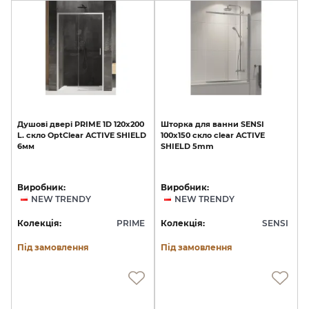
Душові
двері
PRIME
1D
120x200
Шторка
для
ванни
SENSI
L.
скло
OptClear
ACTIVE
SHIELD
100x150
скло
clear
ACTIVE
6мм
SHIELD
5mm
Виробник:
Виробник:
NEW TRENDY
NEW TRENDY
Колекція:
PRIME
Колекція:
SENSI
Під замовлення
Під замовлення