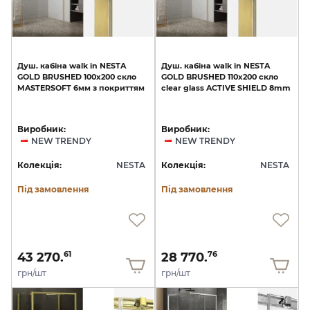
Душ.
кабіна
walk
in
NESTA
Душ.
кабіна
walk
in
NESTA
GOLD
BRUSHED
100x200
скло
GOLD
BRUSHED
110x200
скло
MASTERSOFT
6мм
з
покриттям
clear
glass
ACTIVE
SHIELD
8mm
Виробник:
Виробник:
NEW TRENDY
NEW TRENDY
Колекція:
NESTA
Колекція:
NESTA
Під замовлення
Під замовлення
43 270.
28 770.
61
76
грн/шт
грн/шт