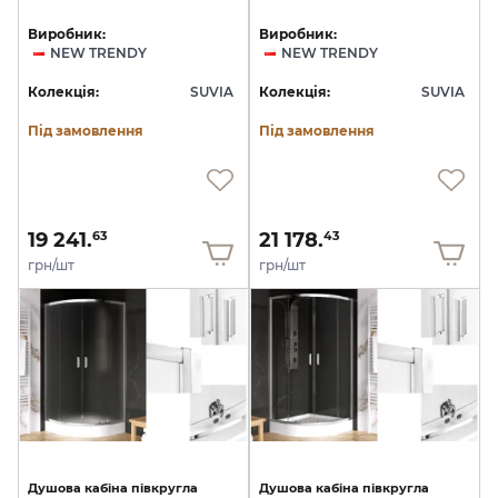
Виробник:
Виробник:
NEW TRENDY
NEW TRENDY
Колекція:
SUVIA
Колекція:
SUVIA
Під замовлення
Під замовлення
19 241.
21 178.
63
43
грн/шт
грн/шт
Душова
кабіна
півкругла
Душова
кабіна
півкругла