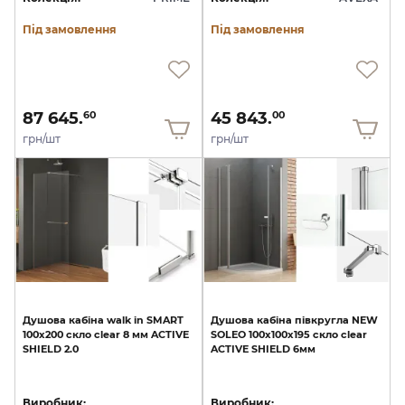
Під замовлення
Під замовлення
87 645.
45 843.
60
00
грн/шт
грн/шт
Душова
кабіна
walk
in
SMART
Душова
кабіна
півкругла
NEW
100x200
скло
clear
8
мм
ACTIVE
SOLEO
100x100x195
скло
clear
SHIELD
2.0
ACTIVE
SHIELD
6мм
Виробник:
Виробник: