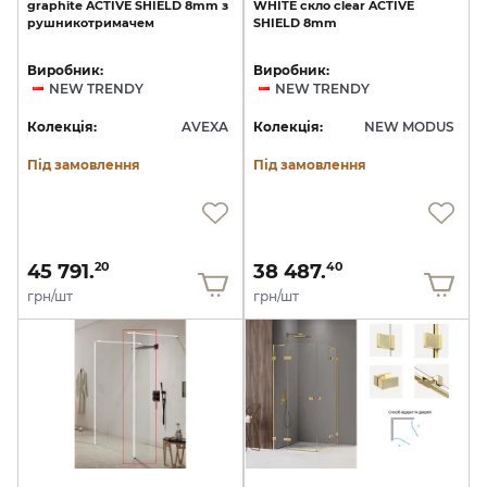
graphite
ACTIVE
SHIELD
8mm
з
WHITE
скло
clear
ACTIVE
рушникотримачем
SHIELD
8mm
Виробник:
Виробник:
NEW TRENDY
NEW TRENDY
Колекція:
AVEXA
Колекція:
NEW MODUS
Під замовлення
Під замовлення
45 791.
38 487.
20
40
грн/шт
грн/шт