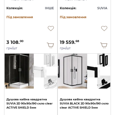
Колекція:
ІНШЕ
Колекція:
SUVIA
Під замовлення
Під замовлення
3 108.
19 559.
00
68
грн/шт
грн/шт
Душова
кабіна
квадратна
Душова
кабіна
квадратна
SUVIA
2D
90x90х190
скло
clear
SUVIA
BLACK
2D
90x90х190
скло
ACTIVE
SHIELD
5мм
clear
ACTIVE
SHIELD
5мм