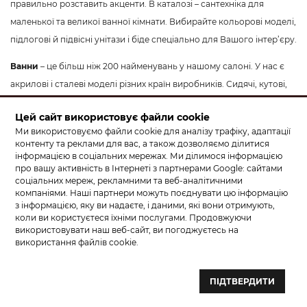
правильно розставить акценти. В каталозі – сантехніка для
маленької та великої ванної кімнати. Вибирайте кольорові моделі,
підлогові й підвісні унітази і біде спеціально для Вашого інтер’єру.
Ванни
– це більш ніж 200 найменувань у нашому салоні. У нас є
акрилові і сталеві моделі різних країн виробників. Сидячі, кутові,
на ніжках – весь асортимент шукайте на сайті.
Цей сайт використовує файли cookie
Сантехніка для душу
– душові двері та кабіни.Купуйте квадратні
Ми використовуємо файли cookie для аналізу трафіку, адаптації
контенту та реклами для вас, а також дозволяємо ділитися
та округлі кабіни різних розмірів. Вибирайте кабіни з розсувними
інформацією в соціальних мережах. Ми ділимося інформацією
дверима та орними (розпашними).
про вашу активність в Інтернеті з партнерами Google: сайтами
соціальних мереж, рекламними та веб-аналітичними
Меблі та дзеркала
– це український та закордонний виробник.
компаніями. Наші партнери можуть поєднувати цю інформацію
з інформацією, яку ви надаєте, і даними, які вони отримують,
Пенали, комоди, тумби, стільниці тощо. У нас майже 300
коли ви користуєтеся їхніми послугами. Продовжуючи
найменувань меблів і 200 – дзеркал. Сучасні дзеркала та меблі
використовувати наш веб-сайт, ви погоджуєтесь на
використання файлів cookie.
мають простий і красивий дизайн. Купити сантехніку можна у
«КЕРАМА МАРКЕТ» у с. Солонка, Львівська обл., Львівський р-н
вул. Кільцева 68.
ПІДТВЕРДИТИ