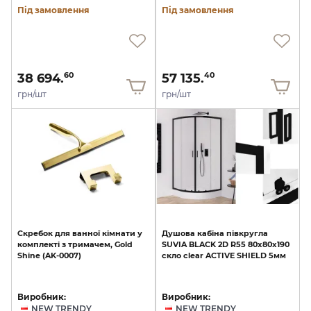
Під замовлення
Під замовлення
38 694.
57 135.
60
40
грн/шт
грн/шт
Скребок
для
ванної
кімнати
у
Душова
кабіна
півкругла
комплекті
з
тримачем,
Gold
SUVIA
BLACK
2D
R55
80x80х190
Shine
(AK-0007)
скло
clear
ACTIVE
SHIELD
5мм
Виробник:
Виробник:
NEW TRENDY
NEW TRENDY