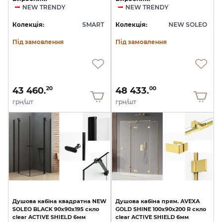
NEW TRENDY
NEW TRENDY
Колекція:
SMART
Колекція:
NEW SOLEO
Під замовлення
Під замовлення
43 460.
48 433.
20
00
грн/шт
грн/шт
Душова
кабіна
квадратна
NEW
Душова
кабіна
прям.
AVEXA
SOLEO
BLACK
90x90x195
скло
GOLD
SHINE
100x90x200
R
скло
clear
ACTIVE
SHIELD
6мм
clear
ACTIVE
SHIELD
6мм