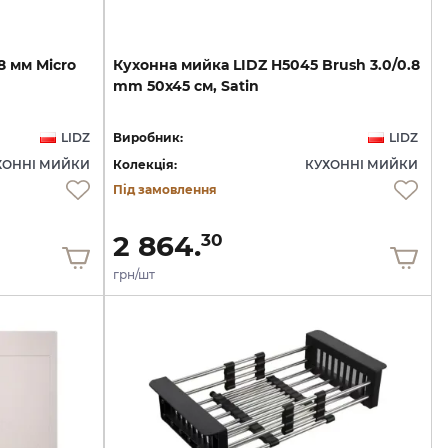
8
мм
Micro
Кухонна
мийка
LIDZ
H5045
Brush
3.0/0.8
mm
50х45
см,
Satin
LIDZ
Виробник:
LIDZ
ХОННІ МИЙКИ
Колекція:
КУХОННІ МИЙКИ
Під замовлення
2 864.
30
грн/шт