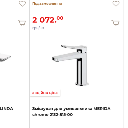
Під замовлення
2 072.
00
грн/шт
акційна ціна
LINDA
Змішувач
для
умивальника
MERIDA
chrome
2132-815-00