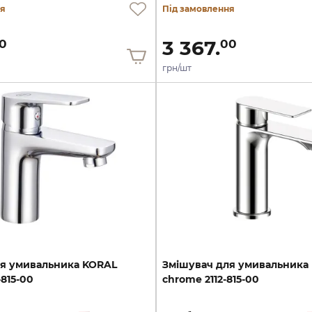
ня
Під замовлення
3 367.
0
00
грн/шт
я
умивальника
KORAL
Змішувач
для
умивальника
-815-00
chrome
2112-815-00