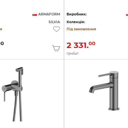
ARMAFORM
Виробник:
SILVIA
Колекція:
ня
Під замовлення
2 331.
00
00
грн/шт