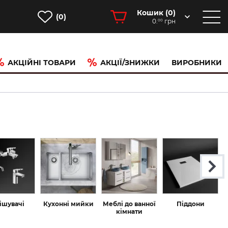
Кошик (
0
)
(0)
0.
грн
00
АКЦІЙНІ ТОВАРИ
АКЦІЇ/ЗНИЖКИ
ВИРОБНИКИ
ішувачі
Кухонні мийки
Меблі до ванної
Піддони
кімнати