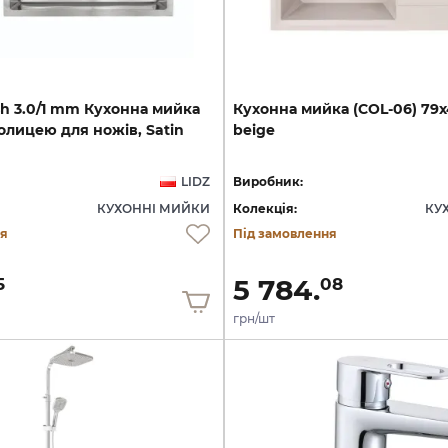
sh
3.0/1
mm
Кухонна
мийка
Кухонна
мийка
(COL-06)
79х
олицею
для
ножів,
Satin
beige
LIDZ
Виробник:
КУХОННІ МИЙКИ
Колекція:
КУ
ня
Під замовлення
5 784.
5
08
грн/шт