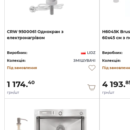
CRW
9500061
Однокран
з
H6045K
Bru
електронагрівом
60х45
см
з
п
Виробник:
LIDZ
Виробник:
Колекція:
ЗМІШУВАЧІ
Колекція:
Під замовлення
Під замовлен
1 174.
4 193.
40
8
грн/шт
грн/шт