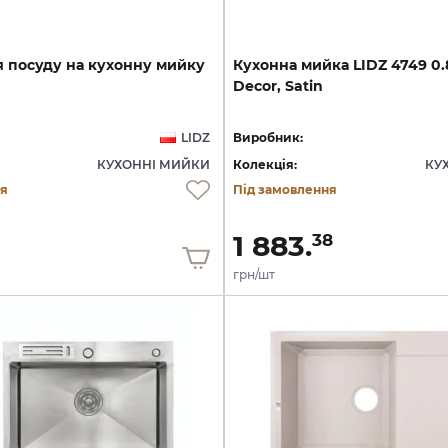
я
посуду
на
кухонну
мийку
Кухонна
мийка
LIDZ
4749
0.
Decor,
Satin
LIDZ
Виробник:
КУХОННІ МИЙКИ
Колекція:
КУ
ня
Під замовлення
1 883.
38
грн/шт