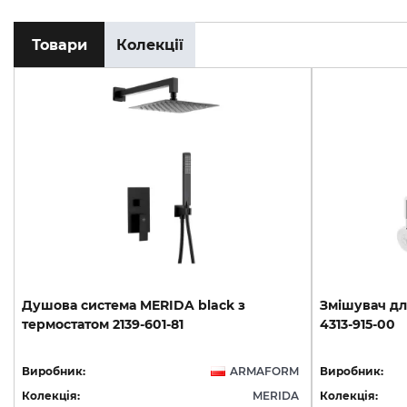
Товари
Колекції
Душова
система
MERIDA
black
з
Змішувач
дл
термостатом
2139-601-81
4313-915-00
Виробник:
ARMAFORM
Виробник:
Колекція:
MERIDA
Колекція: