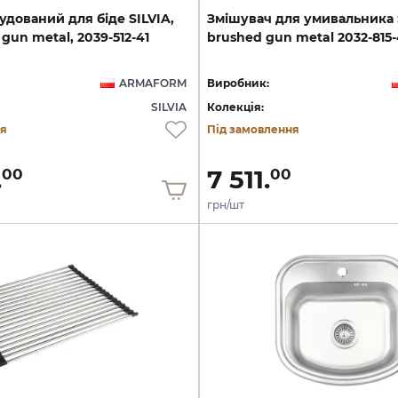
удований
для
біде
SILVIA,
Змішувач
для
умивальника
gun
metal,
2039-512-41
brushed
gun
metal
2032-815-
ARMAFORM
Виробник:
SILVIA
Колекція:
ня
Під замовлення
.
7 511.
00
00
грн/шт