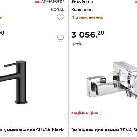
ARMAFORM
Виробник:
KORAL
Колекція:
ня
Під замовлення
3 056.
00
20
грн/шт
акційна ціна
я
умивальника
SILVIA
black
Змішувач
для
ванни
JENA
5