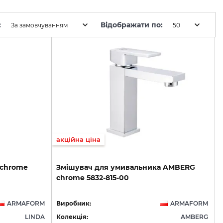
:
Відображати по:
За замовчуванням
50
акційна ціна
chrome
Змішувач
для
умивальника
AMBERG
chrome
5832-815-00
ARMAFORM
Виробник:
ARMAFORM
LINDA
Колекція:
AMBERG