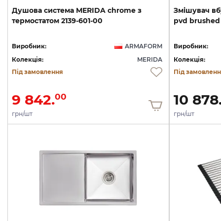
Душова
система
MERIDA
chrome
з
Змішувач
вб
термостатом
2139-601-00
pvd
brushed
Виробник:
ARMAFORM
Виробник:
Колекція:
MERIDA
Колекція:
Під замовлення
Під замовлен
9 842.
10 878
00
грн/шт
грн/шт