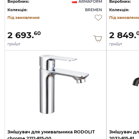
Виробник:
ARMAFORM
Виробник:
Колекція:
BREMEN
Колекція:
Під замовлення
Під замовлен
2 693.
2 849.
60
грн/шт
грн/шт
Змішувач
для
умивальника
RODOLIT
Змішувач
дл
chrome
2212-815-00
2032-815-81