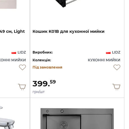
49
см,
Light
Кошик
K01B
для
кухонної
мийки
LIDZ
Виробник:
LIDZ
ХОННІ МИЙКИ
Колекція:
КУХОННІ МИЙКИ
Під замовлення
399.
59
грн/шт