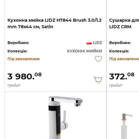
Кухонна
мийка
LIDZ
H7844
Brush
3.0/1.2
Сушарка
дл
mm
78х44
см,
Satin
LIDZ
CRM
Виробник:
LIDZ
Виробник:
Колекція:
КУХОННІ МИЙКИ
Колекція:
Під замовлення
Під замовлен
3 980.
372.
08
08
грн/шт
грн/шт