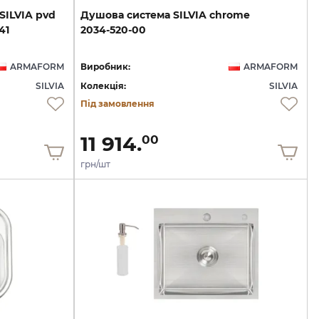
SILVIA
pvd
Душова
система
SILVIA
chrome
41
2034-520-00
ARMAFORM
Виробник:
ARMAFORM
SILVIA
Колекція:
SILVIA
Під замовлення
11 914.
00
грн/шт