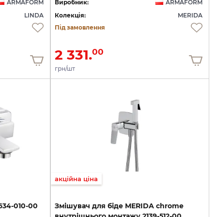
ARMAFORM
Виробник:
ARMAFORM
LINDA
Колекція:
MERIDA
Під замовлення
2 331.
00
грн/шт
акційна ціна
634-010-00
Змішувач
для
біде
MERIDA
chrome
внутрішнього
монтажу
2139-512-00