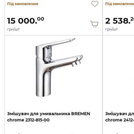
Під замовлення
Під замовлен
15 000.
2 538.
00
2
грн/шт
грн/шт
Змішувач
для
умивальника
BREMEN
Змішувач
дл
chrome
2312-815-00
chrome
2412