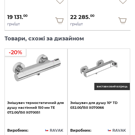
19 131.
22 285.
00
00
грн/шт
грн/шт
Товари, схожі за дизайном
-20%
виставковий взірець
Змішувач
термостатичний
для
Змішувач
для
душу
10°
TD
душу
настінний
150
мм
TE
032.00/150
X070066
072.00/150
X070051
Виробник:
RAVAK
Виробник:
RAVAK