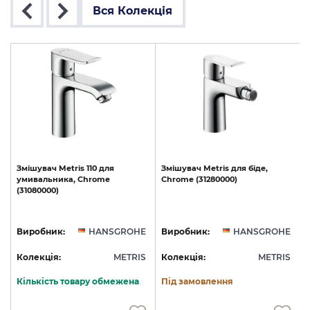
Вся Колекція
Змішувач
Metris
110
для
Змішувач
Metris
для
біде,
умивальника,
Chrome
Chrome
(31280000)
(31080000)
E
Виробник:
HANSGROHE
Виробник:
HANSGROHE
S
Колекція:
METRIS
Колекція:
METRIS
Кількість товару обмежена
Під замовлення