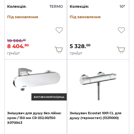
Колекція:
TERMO
Колекція:
10°
Під замовлення
Під замовлення
10 506.
00
8 404.
5 328.
80
00
грн/шт
грн/шт
виставковий взірець
Змішувач
для
душу
без
лійки:
Змішувач
Ecostat
1001
CL
для
хром
/
150
мм
CR
032.00/150
душу
(термостат)
(13211000)
X070043