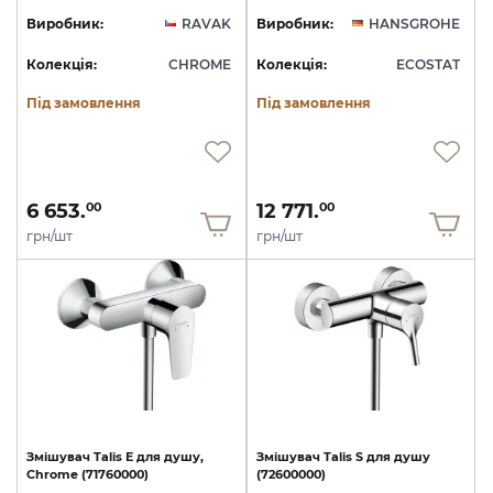
Виробник:
RAVAK
Виробник:
HANSGROHE
Колекція:
CHROME
Колекція:
ECOSTAT
Під замовлення
Під замовлення
6 653.
12 771.
00
00
грн/шт
грн/шт
Змішувач
Talis
E
для
душу,
Змішувач
Talis
S
для
душу
Chrome
(71760000)
(72600000)