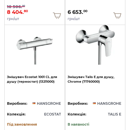
10 506.
00
8 404.
6 653.
80
00
грн/шт
грн/шт
Змішувач
Ecostat
1001
CL
для
Змішувач
Talis
E
для
душу,
душу
(термостат)
(13211000)
Chrome
(71760000)
Виробник:
HANSGROHE
Виробник:
HANSGROHE
Колекція:
ECOSTAT
Колекція:
TALIS E
Під замовлення
В наявності