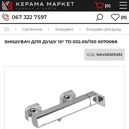
(
0
)
067 322 7597
(0)
Сантехніка
Змішувачі
Змішувач для душу
ЗМІШУВАЧ ДЛЯ ДУШУ 10° TD 032.00/150 X070066
КОД:
NAVARA19492