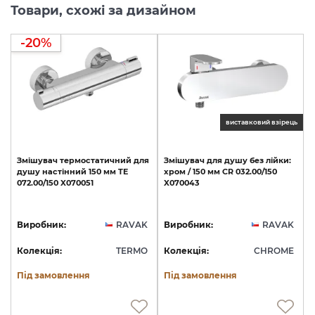
Товари, схожі за дизайном
-20%
виставковий взірець
Змішувач
термостатичний
для
Змішувач
для
душу
без
лійки:
душу
настінний
150
мм
TE
хром
/
150
мм
CR
032.00/150
072.00/150
X070051
X070043
Виробник:
RAVAK
Виробник:
RAVAK
Колекція:
TERMO
Колекція:
CHROME
Під замовлення
Під замовлення