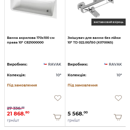
виставковий взірець
Ванна
акрилова
170x100
см
Змішувач
для
ванни
без
лійки
права
10°
C821000000
10°
TD
022.00/150
(X070065)
K
Виробник:
RAVAK
Виробник:
RAVAK
°
Колекція:
10°
Колекція:
10°
Під замовлення
Під замовлення
27 336.
00
21 868.
5 568.
80
00
грн/шт
грн/шт