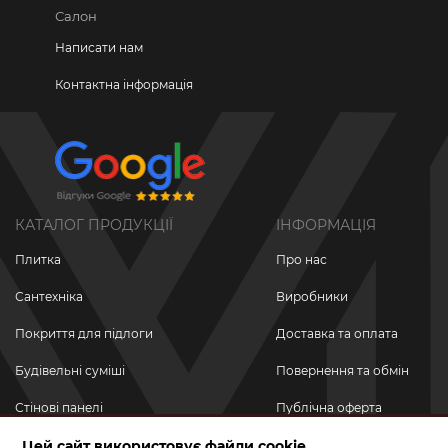
Салон
Написати нам
Контактна інформація
КАТАЛОГ ПРОДУКЦІЇ
ІНФОРМАЦІЯ
Плитка
Про нас
Сантехніка
Виробники
Покриття для підлоги
Доставка та оплата
Будівельні суміші
Повернення та обмін
Стінові панелі
Публічна оферта
Новинки
Цей сайт використовує файли cookie
Політика