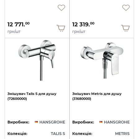
12 771.
12 319.
00
00
грн/шт
грн/шт
Змішувач
Talis
S
для
душу
Змішувач
Metris
для
душу
(72600000)
(31680000)
Виробник:
HANSGROHE
Виробник:
HANSGROHE
Колекція:
TALIS S
Колекція:
METRIS