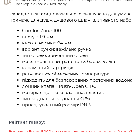
кольорів екраном монітору.
складається з: одноважільного змішувача для умивал
тримача для душу, душового шланга, зливного набо
ComfortZone: 100
виступ: 119 мм
висота носика: 94 мм
варіант ручки: важільна ручка
тип спрею: звичайний спрей
максимальна витрата при 3 барах: 5 л/хв
керамічний картридж
регулюється обмеження температури
підходить для безперервних проточних водона
донний клапан Push-Open G 1¼
матеріал донного клапана: пластик
тип з'єднання: з'єднання G ⅜
приєднувальний розмір: DN15
Рейтинг товару:
Змішувач Focus E 100 для умивальника з гігієнічною лійкою (