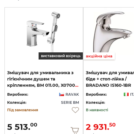
виставковий взірець
акційна ціна
Змішувач для умивальника з
Змішувач для умива
гігієнічним душем та
біде + стоп-лійка /
кріпленням, BM 011.00, X070076
BRADANO IS160-1BR
Виробник:
RAVAK
Виробник:
I
Колекція:
SERIE BM
Колекція:
Під замовлення
В наявності
5 513.
2 931.
00
50