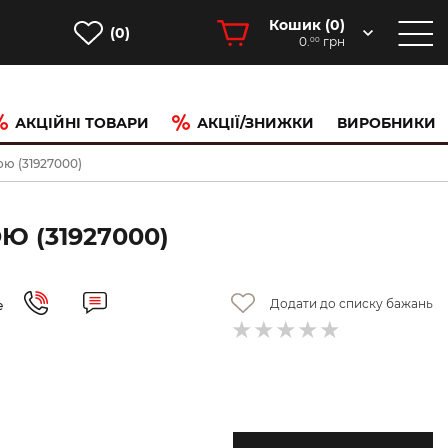
Кошик (
0
)
(0)
0.
грн
00
АКЦІЙНІ ТОВАРИ
АКЦІЇ/ЗНИЖКИ
ВИРОБНИКИ
ою (31927000)
 (31927000)
Додати до списку бажань
е