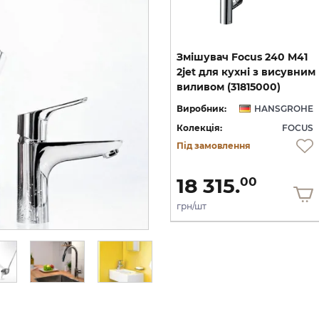
Змішувач Focus 70 для
Змішувач Focus 240 M41
умивальника з донним
2jet для кухні з висувним
клапаном (31730000)
виливом (31815000)
HE
Виробник:
HANSGROHE
Виробник:
HANSGROHE
US
Колекція:
FOCUS
Колекція:
FOCUS
Під замовлення
Під замовлення
6 358.
18 315.
00
00
грн/шт
грн/шт