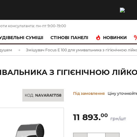
оти консультанта: пн-пт 9:00-19:00
НОВИНКИ
УДІВЕЛЬНІ СУМІШІ
CТІНОВІ ПАНЕЛІ
 душем
Змішувач Focus E 100 для умивальника з гігієнічною лійк
ВАЛЬНИКА З ГІГІЄНІЧНОЮ ЛІЙКОЮ
Під замовлення
Ціну уточнюйт
КОД:
NAVARA17158
11 893.
00
грн/шт