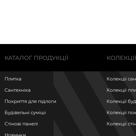
КАТАЛОГ ПРОДУКЦІЇ
КОЛЕКЦІ
Плитка
Колекції са
Сантехніка
Колекції пл
Покриття для підлоги
Колекції бу
Будівельні суміші
Колекції по
Стінові панелі
Колекції ст
Новинки