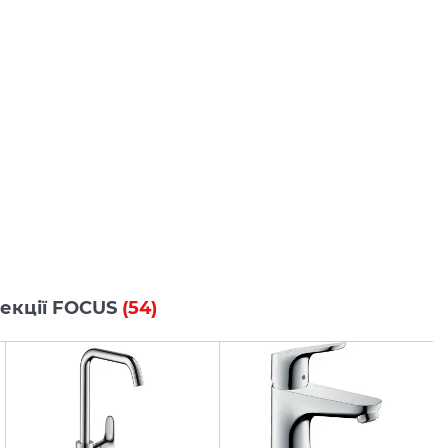
олекції FOCUS
(54)