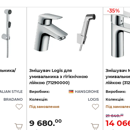
-35%
льника/
Змішувач Logis для
Змішувач M
умивальника з гігієнічною
умивальник
лійкою (71290000)
лійкою (31
TALIAN STYLE
Виробник:
HANSGROHE
Виробник:
BRADANO
Колекція:
LOGIS
Колекція:
Під замовлення
Під замовле
21 640.
00
9 680.
14 06
00