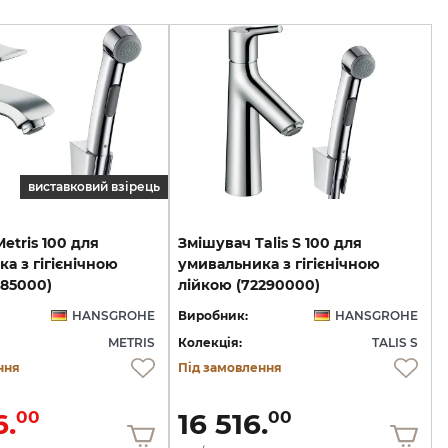
виставковий взірець
etris 100 для
Змішувач Talis S 100 для
а з гігієнічною
умивальника з гігієнічною
285000)
лійкою (72290000)
HANSGROHE
Виробник:
HANSGROHE
METRIS
Колекція:
TALIS S
ння
Під замовлення
6.
16 516.
00
00