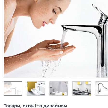
Прихована частина для
Змішувач Focus 190 для
одноважільного
умивальника з донним
змішувача для душу (13620180)
клапаном (31608000)
Виробник:
HANSGROHE
Виробник:
HANSGRO
Колекція:
FOCUS
Колекція:
FOC
Кількість товару
В наявності
обмежена
6 616.
9 894.
00
00
грн/шт
грн/шт
Товари, схожі за дизайном