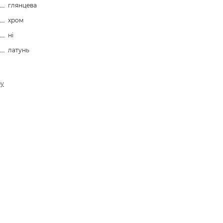
глянцева
хром
ні
латунь
ру