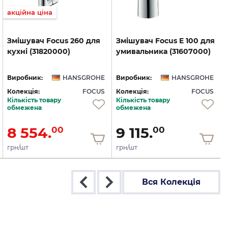
акційна ціна
Змішувач
Focus
260
для
Змішувач
Focus
E
100
для
кухні
(31820000)
умивальника
(31607000)
Виробник:
HANSGROHE
Виробник:
HANSGROHE
Колекція:
FOCUS
Колекція:
FOCUS
Кількість товару
Кількість товару
обмежена
обмежена
8 554.
9 115.
00
00
грн/шт
грн/шт
Вся Колекція