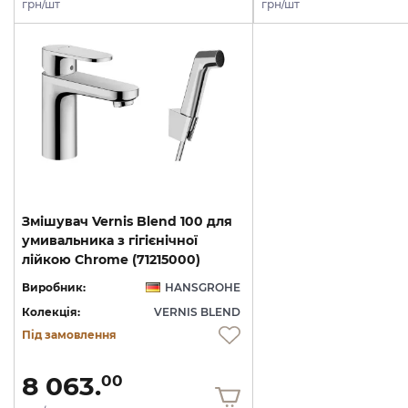
грн/шт
грн/шт
Змішувач Vernis Blend 100 для
умивальника з гігієнічної
лійкою Chrome (71215000)
Виробник:
HANSGROHE
Колекція:
VERNIS BLEND
Під замовлення
8 063.
00