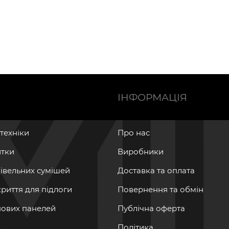
Ї
ІНФОРМАЦІЯ
нтехніки
Про нас
итки
Виробники
дівельних сумішей
Доставка та оплата
криття для підлоги
Повернення та обмін
інових панелей
Публічна оферта
Політика