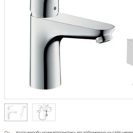
Колір виробу може відрізнятись від зображення на сайті чере