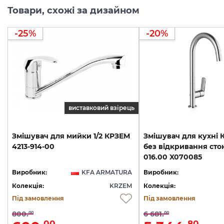
Товари, схожі за дизайном
-25%
-20%
виставковий взірець
Змішувач
для
мийки
1/2
КРЗЕМ
Змішувач для кухні К
4213-914-00
без відкривання сто
016.00 X070085
Виробник:
KFA ARMATURA
Виробник:
Колекція:
KRZEM
Колекція:
Під замовлення
Під замовлення
800.
6 681.
00
00
00
80