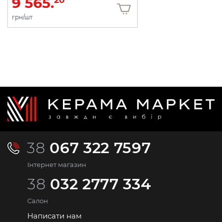
9 565.
грн/шт
38
067 322 7597
Інтернет магазин
38
032 2777 334
Салон
Написати нам