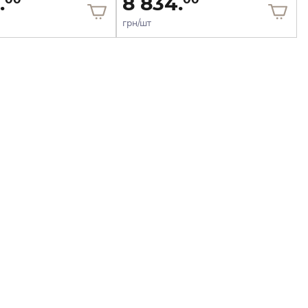
.
8 834.
грн/шт