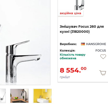
акційна ціна
Змішувач Focus 70 для
Змішувач
Focus
260
для
умивальника з донним
кухні
(31820000)
клапаном (31730000)
HE
Виробник:
HANSGROHE
Виробник:
HANSGROHE
US
Колекція:
FOCUS
Колекція:
FOCUS
Кількість товару
Під замовлення
обмежена
6 358.
8 554.
00
00
грн/шт
грн/шт