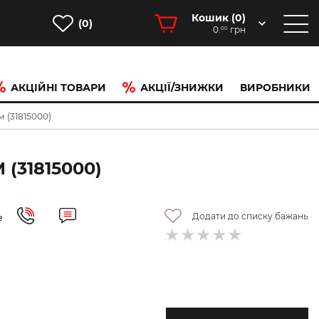
Кошик (
0
)
(0)
0.
грн
00
АКЦІЙНІ ТОВАРИ
АКЦІЇ/ЗНИЖКИ
ВИРОБНИКИ
м (31815000)
(31815000)
Додати до списку бажань
е