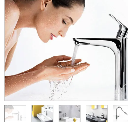
Прихована частина для
Змішувач Focus 190 для
одноважільного
умивальника з донним
змішувача для душу (13620180)
клапаном (31608000)
Виробник:
HANSGROHE
Виробник:
HANSGRO
Колекція:
FOCUS
Колекція:
FOC
Кількість товару
В наявності
обмежена
6 616.
9 894.
00
00
грн/шт
грн/шт