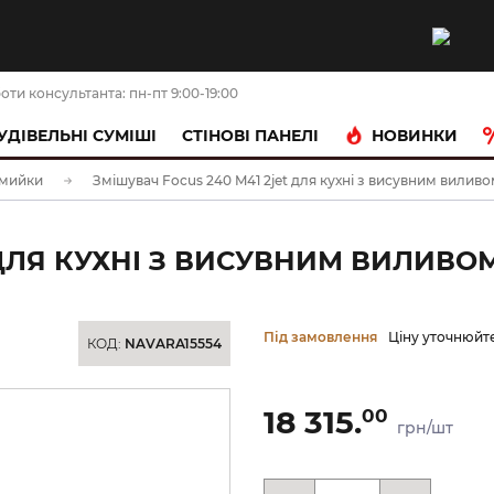
оти консультанта: пн-пт 9:00-19:00
НОВИНКИ
УДІВЕЛЬНІ СУМІШІ
CТІНОВІ ПАНЕЛІ
 мийки
Змішувач Focus 240 M41 2jet для кухні з висувним виливо
ДЛЯ КУХНІ З ВИСУВНИМ ВИЛИВОМ 
Під замовлення
Ціну уточнюйт
КОД:
NAVARA15554
18 315.
00
грн/шт