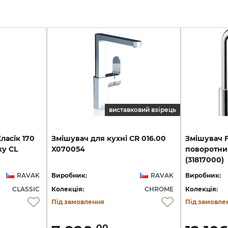
виставковий взірець
ласік 170
Змішувач
для
кухні
CR
016.00
Змішувач F
ку CL
X070054
поворотни
(31817000)
RAVAK
Виробник:
RAVAK
Виробник:
CLASSIC
Колекція:
CHROME
Колекція:
Під замовлення
Під замовле
00