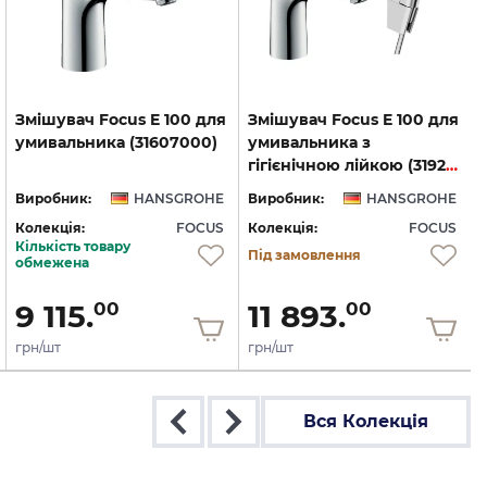
Змішувач
Focus
E
100
для
Змішувач Focus E 100 для
умивальника
(31607000)
умивальника з
гігієнічною лійкою (31927000)
Виробник:
HANSGROHE
Виробник:
HANSGROHE
Колекція:
FOCUS
Колекція:
FOCUS
Кількість товару
Під замовлення
обмежена
9 115.
11 893.
00
00
грн/шт
грн/шт
Вся Колекція