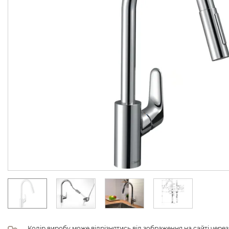
Колір виробу може відрізнятись від зображення на сайті чере