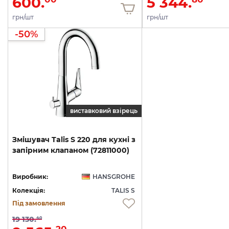
600.
5 344.
грн/шт
грн/шт
-50%
виставковий взірець
Змішувач
Talis
S
220
для
кухні
з
запірним
клапаном
(72811000)
Виробник:
HANSGROHE
Колекція:
TALIS S
Під замовлення
19 130.
40
20