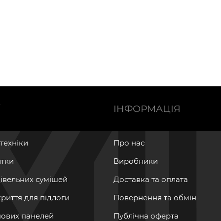
Ї
ІНФОРМАЦІЯ
нтехніки
Про нас
итки
Виробники
дівельних сумішей
Доставка та оплата
криття для підлоги
Повернення та обмін
інових панелей
Публічна оферта