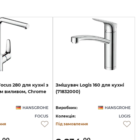
ocus 280 для кухні з
Змішувач
Logis
160
для
кухні
м виливом, Chrome
(71832000)
HANSGROHE
Виробник:
HANSGROHE
FOCUS
Колекція:
LOGIS
ння
Під замовлення
00
00