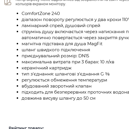
кольорів екраном монітору.
ComfortZone 240
діапазон повороту регулюється у два кроки 110°
ламінарний спрей, душовий спрей
струмінь душу включається через натискання 
автоматично повертається через закриття руч
магнітна підставка для душа MagFit
шланг швидкого підключення
приєднувальний розмір: DN15
максимальна витрата при 3 барах: 10 л/хв
керамічний картридж
тип з'єднання: шлангові з'єднання G ⅜
регулюється обмеження температури
вбудований зворотний клапан
підходить для безперервних проточних водона
довжина висуву шлангу до 50 см
Рейтинг товару: