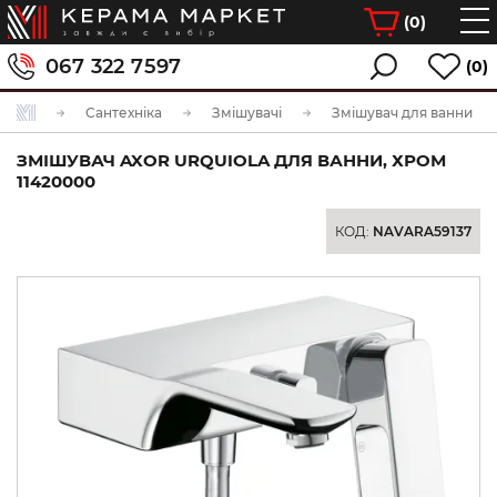
(
0
)
067 322 7597
(0)
Сантехніка
Змішувачі
Змішувач для ванни
ЗМІШУВАЧ AXOR URQUIOLA ДЛЯ ВАННИ, ХРОМ
11420000
КОД:
NAVARA59137