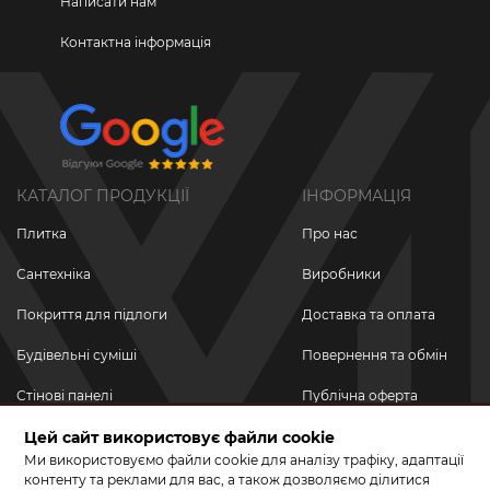
Написати нам
Контактна інформація
КАТАЛОГ ПРОДУКЦІЇ
ІНФОРМАЦІЯ
Плитка
Про нас
Сантехніка
Виробники
Покриття для підлоги
Доставка та оплата
Будівельні суміші
Повернення та обмін
Стінові панелі
Публічна оферта
Новинки
Цей сайт використовує файли cookie
Політика
конфіденційності
Ми використовуємо файли cookie для аналізу трафіку, адаптації
Акційні товари
контенту та реклами для вас, а також дозволяємо ділитися