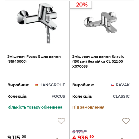
-20%
Змішувач
Focus
E
для
ванни
Змішувач
для
ванни
Класік
(31940000)
(150
мм)
без
лійки
CL
022.00
X070083
Виробник:
HANSGROHE
Виробник:
RAVAK
Колекція:
FOCUS
Колекція:
CLASSIC
Кількість товару обмежена
Під замовлення
6 171.
00
9 115.
4 936.
00
80