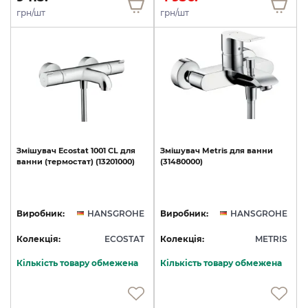
грн/шт
грн/шт
Змішувач
Ecostat
1001
CL
для
Змішувач
Metris
для
ванни
ванни
(термостат)
(13201000)
(31480000)
Виробник:
HANSGROHE
Виробник:
HANSGROHE
Колекція:
ECOSTAT
Колекція:
METRIS
Кількість товару обмежена
Кількість товару обмежена