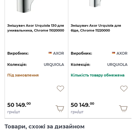
Змішувач
Axor
Urquiola
130
для
Змішувач
Axor
Urquiola
для
умивальника,
Chrome
11020000
біде,
Chrome
11220000
R
Виробник:
AXOR
Виробник:
AXOR
A
Колекція:
URQUIOLA
Колекція:
URQUIOLA
Під замовлення
Кількість товару обмежена
50 149.
50 149.
00
00
грн/шт
грн/шт
Товари, схожі за дизайном