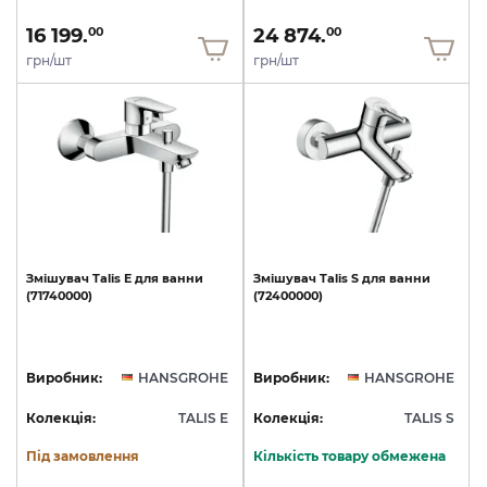
16 199.
24 874.
00
00
грн/шт
грн/шт
Змішувач
Talis
E
для
ванни
Змішувач
Talis
S
для
ванни
(71740000)
(72400000)
Виробник:
HANSGROHE
Виробник:
HANSGROHE
Колекція:
TALIS E
Колекція:
TALIS S
Під замовлення
Кількість товару обмежена