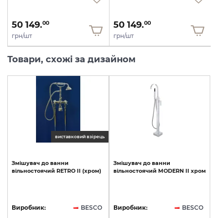
50 149.
50 149.
00
00
грн/шт
грн/шт
Товари, схожі за дизайном
виставковий взірець
Змішувач
до
ванни
Змішувач
до
ванни
вільностоячий
RETRO
II
(хром)
вільностоячий
MODERN
II
хром
Виробник:
BESCO
Виробник:
BESCO