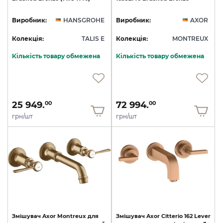
Виробник:
HANSGROHE
Виробник:
AXOR
Колекція:
TALIS E
Колекція:
MONTREUX
Кількість товару обмежена
Кількість товару обмежена
25 949.
72 994.
00
00
грн/шт
грн/шт
Змішувач
Axor
Montreux
для
Змішувач
Axor
Citterio
162
Lever