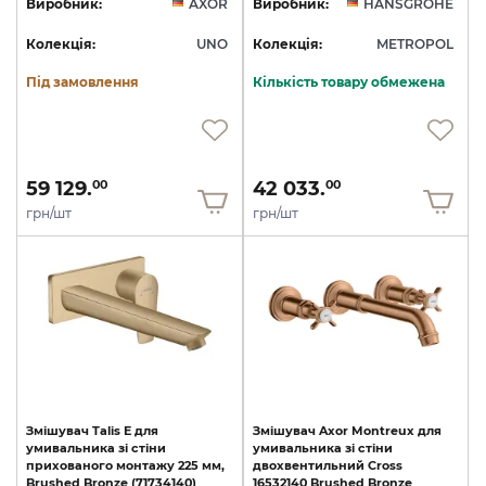
Виробник:
AXOR
Виробник:
HANSGROHE
Колекція:
UNO
Колекція:
METROPOL
Під замовлення
Кількість товару обмежена
59 129.
42 033.
00
00
грн/шт
грн/шт
Змішувач
Talis
E
для
Змішувач
Axor
Montreux
для
умивальника
зі
стіни
умивальника
зі
стіни
прихованого
монтажу
225
мм,
двохвентильний
Cross
Brushed
Bronze
(71734140)
16532140
Brushed
Bronze