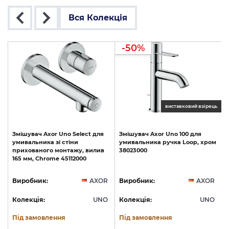
Вся Колекція
-50%
ць
виставковий взірець
Змішувач
Axor
Uno
Select
для
Змішувач
Axor
Uno
100
для
умивальника
зі
стіни
умивальника
ручка
Loop,
хром
прихованого
монтажу,
вилив
38023000
165
мм,
Chrome
45112000
R
Виробник:
AXOR
Виробник:
AXOR
O
Колекція:
UNO
Колекція:
UNO
Під замовлення
Під замовлення