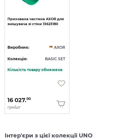
Прихована
частина
AXOR
для
змішувача
зі
стіни
13623180
Виробник:
AXOR
Колекція:
BASIC SET
Кількість товару обмежена
16 027.
00
грн/шт
Інтер'єри з цієї колекції UNO