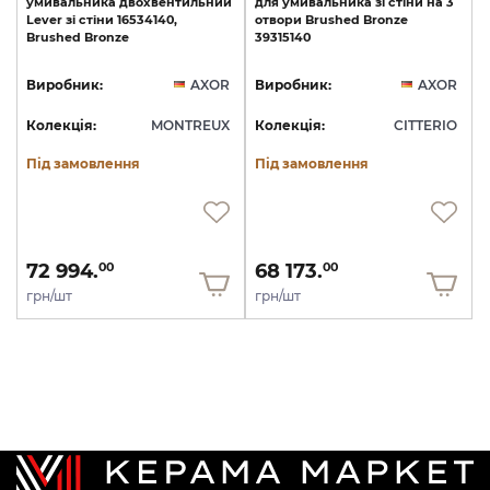
умивальника
двохвентильний
для
умивальника
зі
стіни
на
3
Lever
зі
стіни
16534140,
отвори
Brushed
Bronze
Brushed
Bronze
39315140
Виробник:
AXOR
Виробник:
AXOR
Колекція:
MONTREUX
Колекція:
CITTERIO
Під замовлення
Під замовлення
72 994.
68 173.
00
00
грн/шт
грн/шт