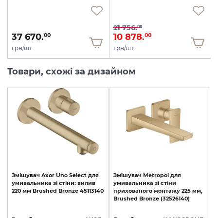
21 756.
00
37 670.
10 878.
00
00
грн/шт
грн/шт
Товари, схожі за дизайном
Змішувач
Axor
Uno
Select
для
Змішувач
Metropol
для
умивальника
зі
стіни:
вилив
умивальника
зі
стіни
220
мм
Brushed
Bronze
45113140
прихованого
монтажу
225
мм,
Brushed
Bronze
(32526140)