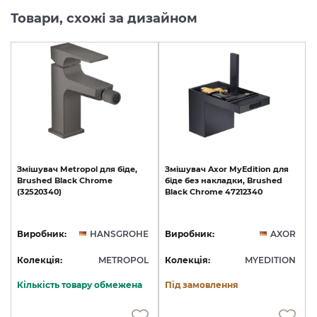
Товари, схожі за дизайном
Змішувач
Metropol
для
біде,
Змішувач
Axor
MyEdition
для
Brushed
Black
Chrome
біде
без
накладки,
Brushed
(32520340)
Black
Chrome
47212340
Виробник:
HANSGROHE
Виробник:
AXOR
Колекція:
METROPOL
Колекція:
MYEDITION
Кількість товару обмежена
Під замовлення