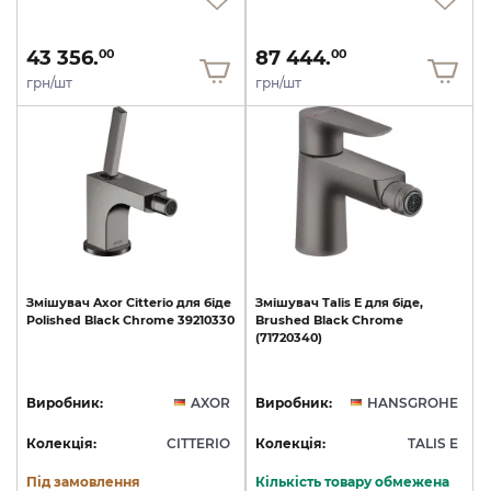
43 356.
87 444.
00
00
грн/шт
грн/шт
Змішувач
Axor
Citterio
для
біде
Змішувач
Talis
E
для
біде,
Polished
Black
Chrome
39210330
Brushed
Black
Chrome
(71720340)
Виробник:
AXOR
Виробник:
HANSGROHE
Колекція:
CITTERIO
Колекція:
TALIS E
Під замовлення
Кількість товару обмежена