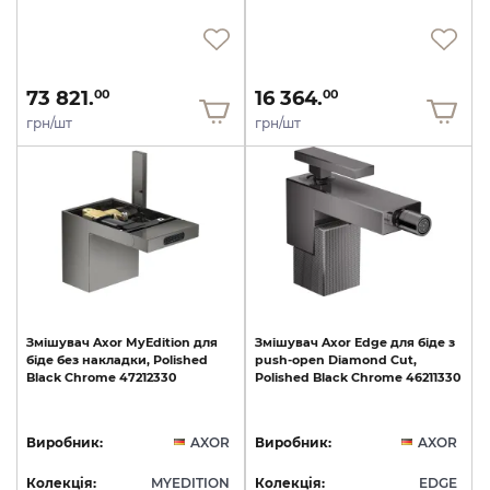
73 821.
16 364.
00
00
грн/шт
грн/шт
Змішувач
Axor
MyEdition
для
Змішувач
Axor
Edge
для
біде
з
біде
без
накладки,
Polished
push-open
Diamond
Cut,
Black
Chrome
47212330
Polished
Black
Chrome
46211330
Виробник:
AXOR
Виробник:
AXOR
Колекція:
MYEDITION
Колекція:
EDGE