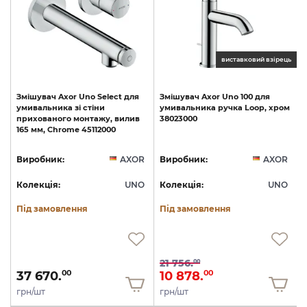
ць
виставковий взірець
Змішувач
Axor
Uno
Select
для
Змішувач
Axor
Uno
100
для
умивальника
зі
стіни
умивальника
ручка
Loop,
хром
прихованого
монтажу,
вилив
38023000
165
мм,
Chrome
45112000
R
Виробник:
AXOR
Виробник:
AXOR
O
Колекція:
UNO
Колекція:
UNO
Під замовлення
Під замовлення
21 756.
00
37 670.
10 878.
00
00
грн/шт
грн/шт