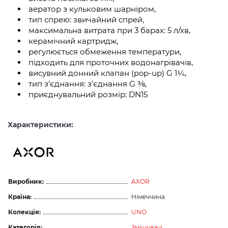
аератор з кульковим шарніром,
тип спрею: звичайний спрей,
максимальна витрата при 3 барах: 5 л/хв,
керамічний картридж,
регулюється обмеження температури,
підходить для проточних водонагрівачів,
висувний донний клапан (pop-up) G 1¼,
тип з'єднання: з'єднання G ⅜,
приєднувальний розмір: DN15
Характеристики:
Виробник:
AXOR
Країна:
Німеччина
Колекція:
UNO
Категорія:
Змішувачі