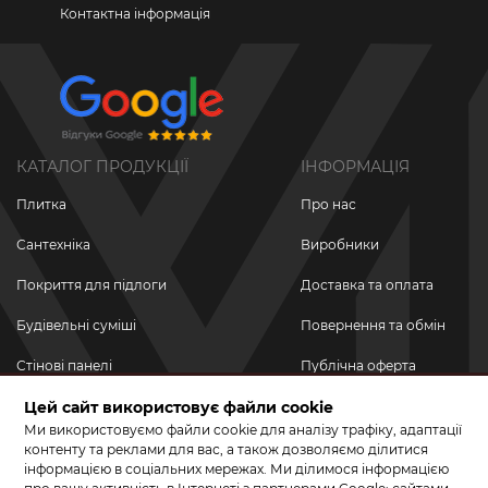
Контактна інформація
КАТАЛОГ ПРОДУКЦІЇ
ІНФОРМАЦІЯ
Плитка
Про нас
Сантехніка
Виробники
Покриття для підлоги
Доставка та оплата
Будівельні суміші
Повернення та обмін
Стінові панелі
Публічна оферта
Новинки
Цей сайт використовує файли cookie
Політика
конфіденційності
Ми використовуємо файли cookie для аналізу трафіку, адаптації
Акційні товари
контенту та реклами для вас, а також дозволяємо ділитися
інформацією в соціальних мережах. Ми ділимося інформацією
Акції/Знижки