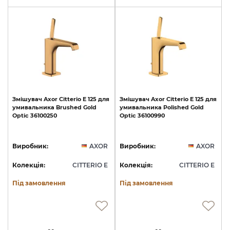
Змішувач
Axor
Citterio
E
125
для
Змішувач
Axor
Citterio
E
125
для
умивальника
Brushed
Gold
умивальника
Polished
Gold
Optic
36100250
Optic
36100990
Виробник:
AXOR
Виробник:
AXOR
Колекція:
CITTERIO E
Колекція:
CITTERIO E
Під замовлення
Під замовлення