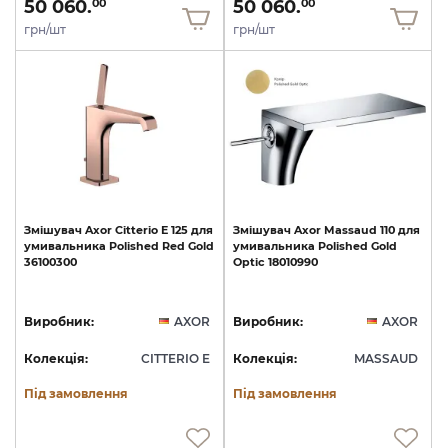
50 060.
50 060.
00
00
грн/шт
грн/шт
Змішувач
Axor
Citterio
E
125
для
Змішувач
Axor
Massaud
110
для
умивальника
Polished
Red
Gold
умивальника
Polished
Gold
36100300
Optic
18010990
Виробник:
AXOR
Виробник:
AXOR
Колекція:
CITTERIO E
Колекція:
MASSAUD
Під замовлення
Під замовлення