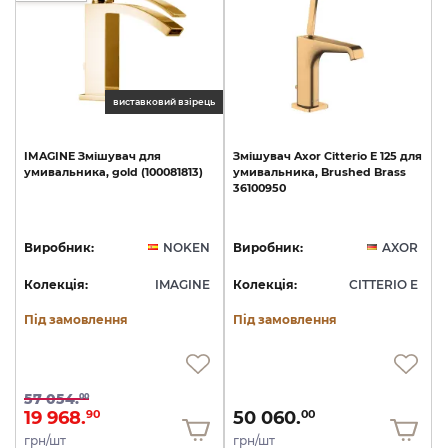
виставковий взірець
IMAGINE
Змішувач
для
Змішувач
Axor
Citterio
E
125
для
умивальника,
gold
(100081813)
умивальника,
Brushed
Brass
36100950
Виробник:
NOKEN
Виробник:
AXOR
Колекція:
IMAGINE
Колекція:
CITTERIO E
Під замовлення
Під замовлення
57 054.
00
19 968.
50 060.
90
00
грн/шт
грн/шт