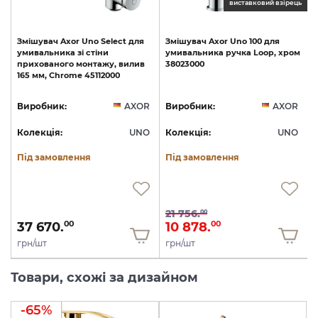
ць
виставковий взірець
Змішувач
Axor
Uno
Select
для
Змішувач
Axor
Uno
100
для
умивальника
зі
стіни
умивальника
ручка
Loop,
хром
прихованого
монтажу,
вилив
38023000
165
мм,
Chrome
45112000
R
Виробник:
AXOR
Виробник:
AXOR
O
Колекція:
UNO
Колекція:
UNO
Під замовлення
Під замовлення
21 756.
00
37 670.
10 878.
00
00
грн/шт
грн/шт
Товари, схожі за дизайном
-65%