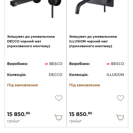
Змішувач
до
умивальника
Змішувач
до
умивальника
DECCO
чорний
мат
ILLUSION
чорний
мат
(прихованого
монтажу)
(прихованого
монтажу)
Виробник:
BESCO
Виробник:
BESCO
Колекція:
DECCO
Колекція:
ILLUSION
Під замовлення
Під замовлення
15 850.
15 850.
80
80
грн/шт
грн/шт