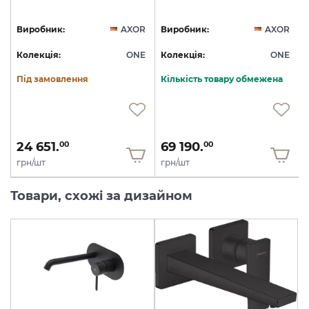
R
Виробник:
AXOR
Виробник:
AXOR
E
Колекція:
ONE
Колекція:
ONE
Під замовлення
Кількість товару обмежена
24 651.
69 190.
00
00
грн/шт
грн/шт
Товари, схожі за дизайном