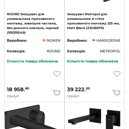
ROUND Змішувач для
Змішувач
Metropol
для
умивальника прихованого
умивальника
зі
стіни
монтажу, зовнішня частина,
прихованого
монтажу
225
мм,
без донного клапана, чорний
Matt
Black
(32526670)
(100210549)
Виробник:
NOKEN
Виробник:
HANSGROHE
Колекція:
ROUND
Колекція:
METROPOL
Кількість товару обмежена
Кількість товару обмежена
18 958.
39 222.
80
00
грн/шт
грн/шт