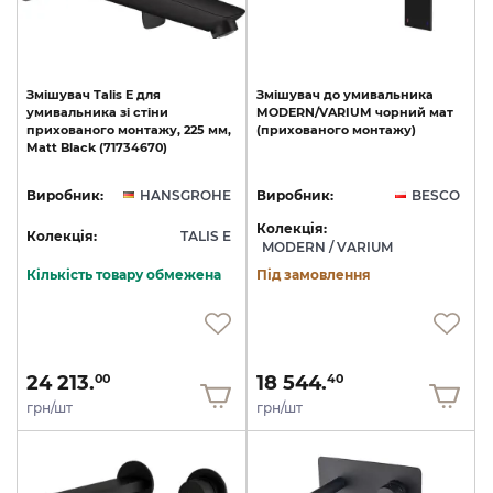
Змішувач
Talis
E
для
Змішувач
до
умивальника
умивальника
зі
стіни
MODERN/VARIUM
чорний
мат
прихованого
монтажу,
225
мм,
(прихованого
монтажу)
Matt
Black
(71734670)
Виробник:
HANSGROHE
Виробник:
BESCO
Колекція:
Колекція:
TALIS E
MODERN / VARIUM
Кількість товару обмежена
Під замовлення
24 213.
18 544.
00
40
грн/шт
грн/шт