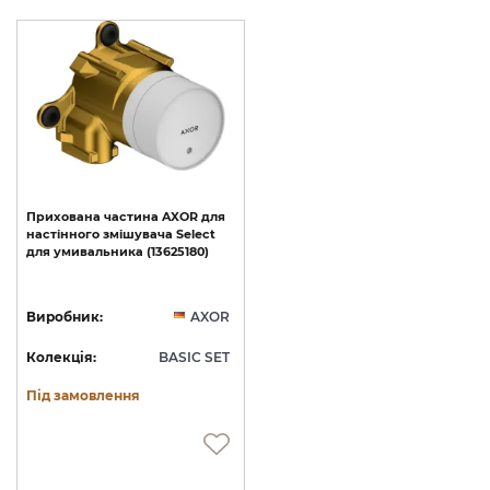
Прихована
частина
AXOR
для
настінного
змішувача
Select
для
умивальника
(13625180)
Виробник:
AXOR
Колекція:
BASIC SET
Під замовлення