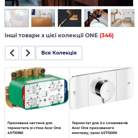
Інші товари з цієї колекції ONE
(346)
Вся Колекція
Прихована
частина
для
Термостат
для
2-х
споживачів
термостата
зі
стіни
Axor
One
Axor
One
прихованого
45710180
монтажу,
хром
45712000