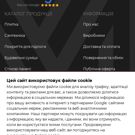
КАТАЛОГ ПРОДУКЦІЇ
ІНФОРМАЦІЯ
Плитка
Про нас
Сантехніка
Виробники
Покриття для підлоги
Доставка та оплата
Будівельні суміші
Повернення та обмін
Стінові панелі
Публічна оферта
Новинки
Цей сайт використовує файли cookie
Політика
конфіденційності
Ми використовуємо файли cookie для аналізу трафіку, адаптації
Акційні товари
контенту та реклами для вас, а також дозволяємо ділитися
інформацією в соціальних мережах. Ми ділимося інформацією
Акції/Знижки
про вашу активність в Інтернеті з партнерами Google: сайтами
соціальних мереж, рекламними та веб-аналітичними
ПРИЄДНУЙТЕСЬ ДО НАС У СОЦМЕРЕЖАХ
компаніями. Наші партнери можуть поєднувати цю інформацію
з інформацією, яку ви надаєте, і даними, які вони отримують,
коли ви користуєтеся їхніми послугами. Продовжуючи
використовувати наш веб-сайт, ви погоджуєтесь на