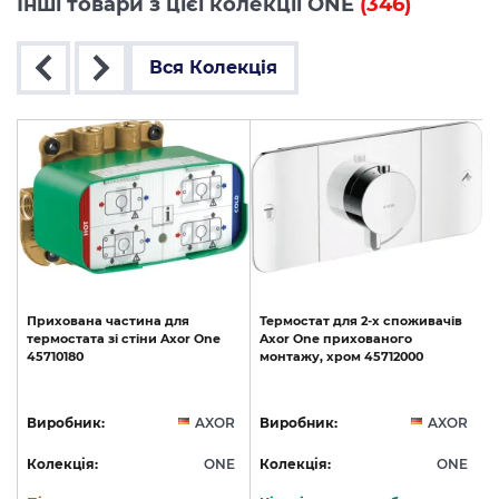
Інші товари з цієї колекції ONE
(346)
Вся Колекція
Прихована
частина
для
Термостат
для
2-х
споживачів
термостата
зі
стіни
Axor
One
Axor
One
прихованого
45710180
монтажу,
хром
45712000
R
Виробник:
AXOR
Виробник:
AXOR
E
Колекція:
ONE
Колекція:
ONE