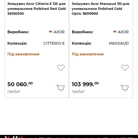
Змішувач
Axor
Citterio
E
125
для
Змішувач
Axor
Massaud
110
для
умивальника
Polished
Red
Gold
умивальника
Polished
Gold
36100300
Optic
18010990
Виробник:
AXOR
Виробник:
AXOR
Колекція:
CITTERIO E
Колекція:
MASSAUD
Під замовлення
Під замовлення
50 060.
103 999.
00
00
грн/шт
грн/шт