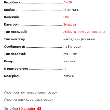
Виробник:
AXOR
Країна:
Німеччина
Колекція:
ONE
Категорія:
Змішувачі
Тип продукції:
Змішувач для умивальника
Тип монтажу:
накладний (врізний)
Особливості:
на 3 отвори
Тип поверхні:
глянцева
Колір:
золотий
З термостатом:
ні
Матеріал:
латунь
Умови обміну і повернення товару
Умови оплати і доставки товару
Потрібен
3D дизайн