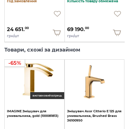
Під замовлення
Кількість товару обмежена
24 651.
69 190.
00
00
грн/шт
грн/шт
Товари, схожі за дизайном
-65%
виставковий взірець
IMAGINE
Змішувач
для
Змішувач
Axor
Citterio
E
125
для
умивальника,
gold
(100081813)
умивальника,
Brushed
Brass
36100950