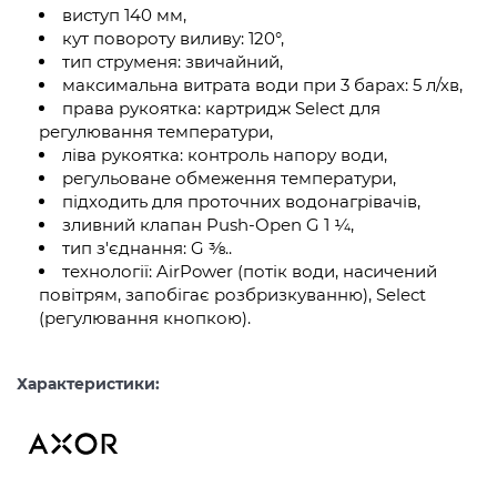
виступ 140 мм,
кут повороту виливу: 120°,
тип струменя: звичайний,
максимальна витрата води при 3 барах: 5 л/хв,
права рукоятка: картридж Select для
регулювання температури,
ліва рукоятка: контроль напору води,
регульоване обмеження температури,
підходить для проточних водонагрівачів,
зливний клапан Push-Open G 1 ¼,
тип з'єднання: G ⅜..
технології: AirPower (потік води, насичений
повітрям, запобігає розбризкуванню), Select
(регулювання кнопкою).
Характеристики: