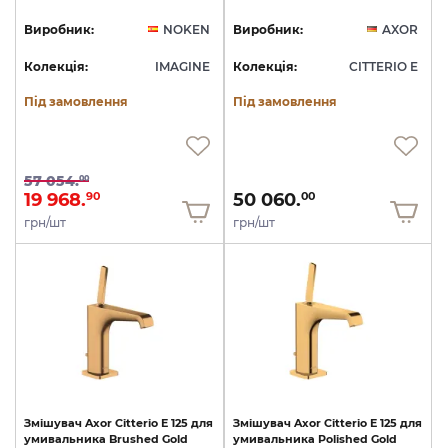
Виробник:
NOKEN
Виробник:
AXOR
Колекція:
IMAGINE
Колекція:
CITTERIO E
Під замовлення
Під замовлення
57 054.
00
19 968.
50 060.
90
00
грн/шт
грн/шт
Змішувач
Axor
Citterio
E
125
для
Змішувач
Axor
Citterio
E
125
для
умивальника
Brushed
Gold
умивальника
Polished
Gold