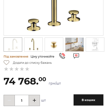
Під замовлення
Ціну уточнюйте
Додати до списку бажань
74 768.
00
грн/шт
шт
В кошик