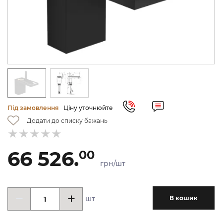
Під замовлення
Ціну уточнюйте
Додати до списку бажань
66 526.
00
грн/шт
шт
В кошик