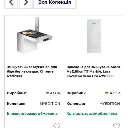
Вся Колекція
R
Змішувач
Axor
MyEdition
для
Накладка
для
змішувача
AXOR
біде
без
накладки,
Chrome
MyEdition
117
Marble,
Lasa
47212000
Covelano
Vena
Oro
47911000
R
Виробник:
AXOR
Виробник:
AXOR
N
Колекція:
MYEDITION
Колекція:
MYEDITION
Кількість товару обмежена
Кількість товару обмежена