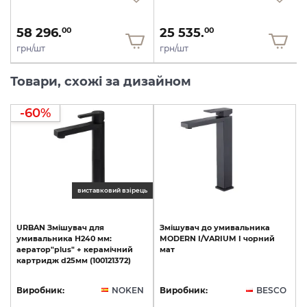
58 296.
25 535.
00
00
грн/шт
грн/шт
Товари, схожі за дизайном
-60%
виставковий взірець
URBAN
Змішувач
для
Змішувач
до
умивальника
умивальника
Н240
мм:
MODERN
I/VARIUM
I
чорний
аератор"plus"
+
керамічний
мат
картридж
d25мм
(100121372)
Виробник:
NOKEN
Виробник:
BESCO