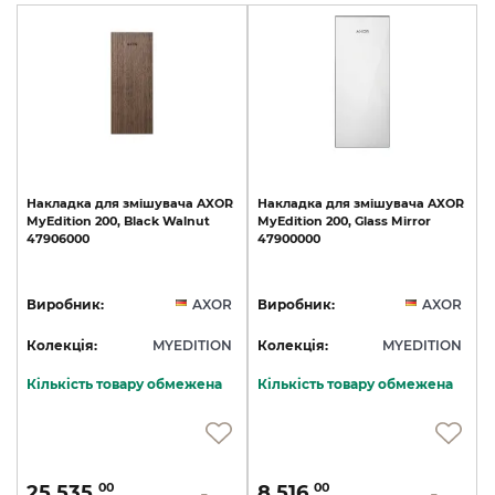
Накладка
для
змішувача
AXOR
Накладка
для
змішувача
AXOR
MyEdition
200,
Black
Walnut
MyEdition
200,
Glass
Mirror
47906000
47900000
Виробник:
AXOR
Виробник:
AXOR
Колекція:
MYEDITION
Колекція:
MYEDITION
Кількість товару обмежена
Кількість товару обмежена
25 535.
8 516.
00
00