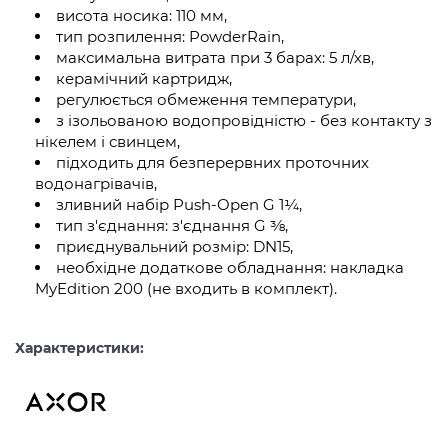
висота носика: 110 мм,
тип розпилення: PowderRain,
максимальна витрата при 3 барах: 5 л/хв,
керамічний картридж,
регулюється обмеження температури,
з ізольованою водопровідністю - без контакту з
нікелем і свинцем,
підходить для безперервних проточних
водонагрівачів,
зливний набір Push-Open G 1¼,
тип з'єднання: з'єднання G ⅜,
приєднувальний розмір: DN15,
необхідне додаткове обладнання: накладка
MyEdition 200 (не входить в комплект).
Характеристики: