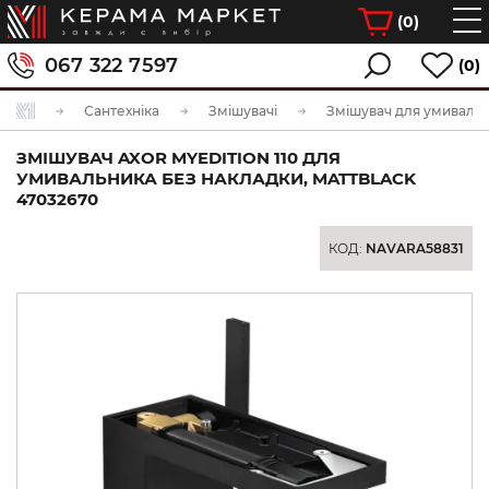
(
0
)
067 322 7597
(0)
Сантехніка
Змішувачі
Змішувач для умиваль
ЗМІШУВАЧ AXOR MYEDITION 110 ДЛЯ
УМИВАЛЬНИКА БЕЗ НАКЛАДКИ, MATTBLACK
47032670
КОД:
NAVARA58831