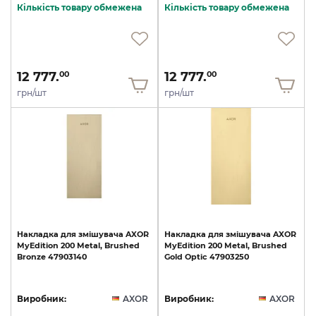
Кількість товару обмежена
Кількість товару обмежена
12 777.
12 777.
00
00
грн/шт
грн/шт
Накладка
для
змішувача
AXOR
Накладка
для
змішувача
AXOR
MyEdition
200
Metal,
Brushed
MyEdition
200
Metal,
Brushed
Bronze
47903140
Gold
Optic
47903250
Виробник:
AXOR
Виробник:
AXOR