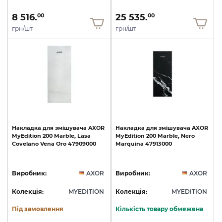
8 516.
25 535.
00
00
грн/шт
грн/шт
Накладка
для
змішувача
AXOR
Накладка
для
змішувача
AXOR
MyEdition
200
Marble,
Lasa
MyEdition
200
Marble,
Nero
Covelano
Vena
Oro
47909000
Marquina
47913000
Виробник:
AXOR
Виробник:
AXOR
Колекція:
MYEDITION
Колекція:
MYEDITION
Під замовлення
Кількість товару обмежена