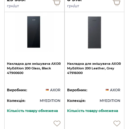
грн/шт
грн/шт
Накладка
для
змішувача
AXOR
Накладка
для
змішувача
AXOR
MyEdition
200
Glass,
Black
MyEdition
200
Leather,
Grey
47900600
47916000
Виробник:
AXOR
Виробник:
AXOR
Колекція:
MYEDITION
Колекція:
MYEDITION
Кількість товару обмежена
Кількість товару обмежена