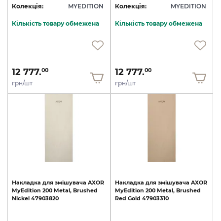
Колекція:
MYEDITION
Колекція:
MYEDITION
Кількість товару обмежена
Кількість товару обмежена
12 777.
12 777.
00
00
грн/шт
грн/шт
Накладка
для
змішувача
AXOR
Накладка
для
змішувача
AXOR
MyEdition
200
Metal,
Brushed
MyEdition
200
Metal,
Brushed
Nickel
47903820
Red
Gold
47903310