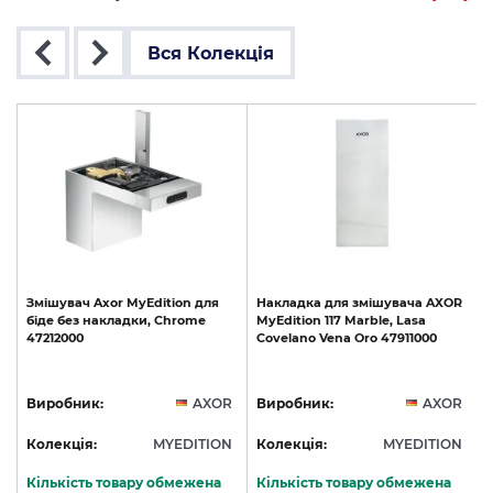
Вся Колекція
R
Змішувач
Axor
MyEdition
для
Накладка
для
змішувача
AXOR
біде
без
накладки,
Chrome
MyEdition
117
Marble,
Lasa
47212000
Covelano
Vena
Oro
47911000
R
Виробник:
AXOR
Виробник:
AXOR
N
Колекція:
MYEDITION
Колекція:
MYEDITION
Кількість товару обмежена
Кількість товару обмежена