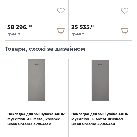
58 296.
25 535.
00
00
грн/шт
грн/шт
Товари, схожі за дизайном
Накладка
для
змішувача
AXOR
Накладка
для
змішувача
AXOR
MyEdition
200
Metal,
Polished
MyEdition
117
Metal,
Brushed
Black
Chrome
47903330
Black
Chrome
47905340