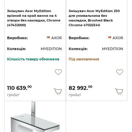
Змішувач
Axor
MyEdition
Змішувач
Axor
MyEdition
230
врізний
на
край
ванни
на
4
для
умивальника
без
отвори
без
накладки,
Chrome
накладки,
Brushed
Black
(47432000)
Chrome
47022340
Виробник:
AXOR
Виробник:
AXOR
Колекція:
MYEDITION
Колекція:
MYEDITION
Кількість товару обмежена
Під замовлення
110 639.
82 992.
00
00
грн/шт
грн/шт