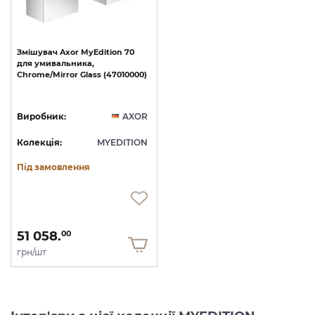
Змішувач
Axor
MyEdition
70
для
умивальника,
Chrome/Mirror
Glass
(47010000)
Виробник:
AXOR
Колекція:
MYEDITION
Під замовлення
51 058.
00
грн/шт