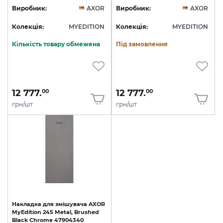
Виробник:
AXOR
Виробник:
AXOR
Колекція:
MYEDITION
Колекція:
MYEDITION
Кількість товару обмежена
Під замовлення
12 777.
12 777.
00
00
грн/шт
грн/шт
Накладка
для
змішувача
AXOR
MyEdition
245
Metal,
Brushed
Black
Chrome
47904340