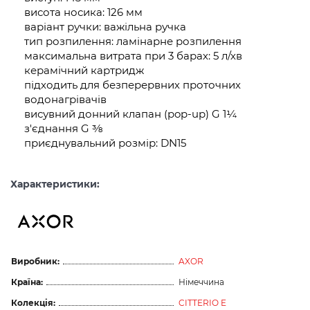
висота носика: 126 мм
варіант ручки: важільна ручка
тип розпилення: ламінарне розпилення
максимальна витрата при 3 барах: 5 л/хв
керамічний картридж
підходить для безперервних проточних
водонагрівачів
висувний донний клапан (pop-up) G 1¼
з'єднання G ⅜
приєднувальний розмір: DN15
Характеристики:
Виробник:
AXOR
Країна:
Німеччина
Колекція:
CITTERIO E