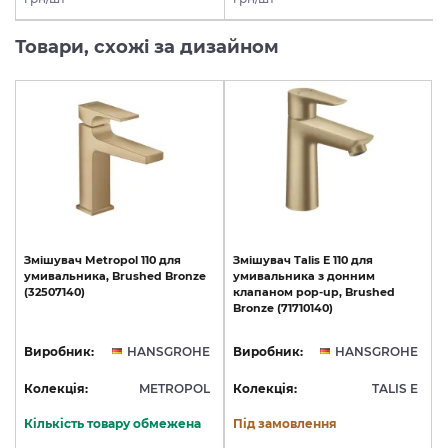
Товари, схожі за дизайном
Змішувач
Metropol
110
для
Змішувач
Talis
E
110
для
умивальника,
Brushed
Bronze
умивальника
з
донним
(32507140)
клапаном
pop-up,
Brushed
Bronze
(71710140)
Виробник:
HANSGROHE
Виробник:
HANSGROHE
Колекція:
METROPOL
Колекція:
TALIS E
Кількість товару обмежена
Під замовлення