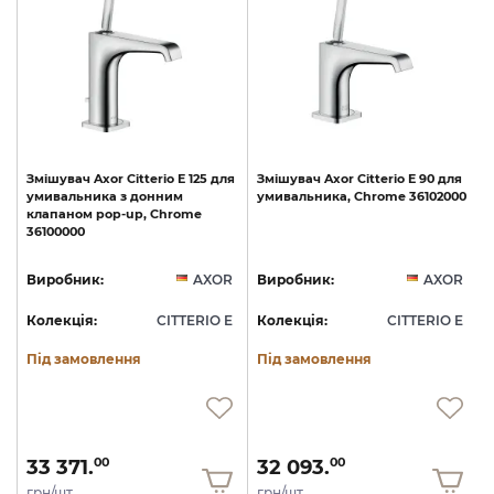
я
Змішувач
Axor
Citterio
E
125
для
Змішувач
Axor
Citterio
E
90
для
d
умивальника
з
донним
умивальника,
Chrome
36102000
клапаном
pop-up,
Chrome
36100000
R
Виробник:
AXOR
Виробник:
AXOR
E
Колекція:
CITTERIO E
Колекція:
CITTERIO E
Під замовлення
Під замовлення
33 371.
32 093.
00
00
грн/шт
грн/шт