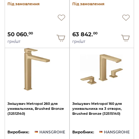
Під замовлення
Під замовлення
50 060.
63 842.
00
00
грн/шт
грн/шт
Змішувач
Metropol
260
для
Змішувач
Metropol
160
для
умивальника,
Brushed
Bronze
умивальника
на
3
отвори,
(32512140)
Brushed
Bronze
(32515140)
Виробник:
HANSGROHE
Виробник:
HANSGROHE