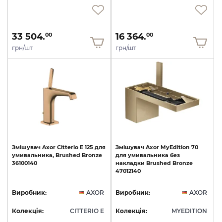
33 504.
16 364.
00
00
грн/шт
грн/шт
Змішувач
Axor
Citterio
E
125
для
Змішувач
Axor
MyEdition
70
умивальника,
Brushed
Bronze
для
умивальника
без
36100140
накладки
Brushed
Bronze
47012140
Виробник:
AXOR
Виробник:
AXOR
Колекція:
CITTERIO E
Колекція:
MYEDITION