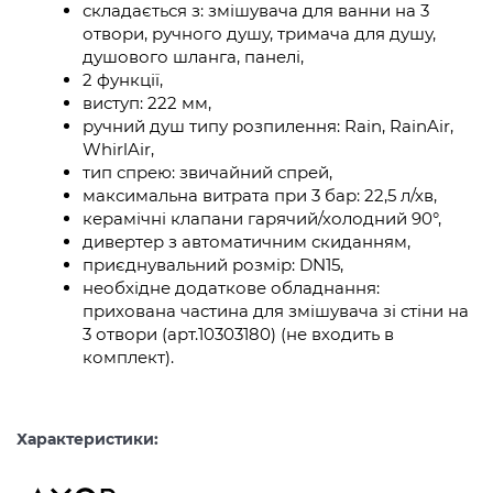
складається з: змішувача для ванни на 3
отвори, ручного душу, тримача для душу,
душового шланга, панелі,
2 функції,
виступ: 222 мм,
ручний душ типу розпилення: Rain, RainAir,
WhirlAir,
тип спрею: звичайний спрей,
максимальна витрата при 3 бар: 22,5 л/хв,
керамічні клапани гарячий/холодний 90°,
дивертер з автоматичним скиданням,
приєднувальний розмір: DN15,
необхідне додаткове обладнання:
прихована частина для змішувача зі стіни на
3 отвори (арт.10303180) (не входить в
комплект).
Характеристики: