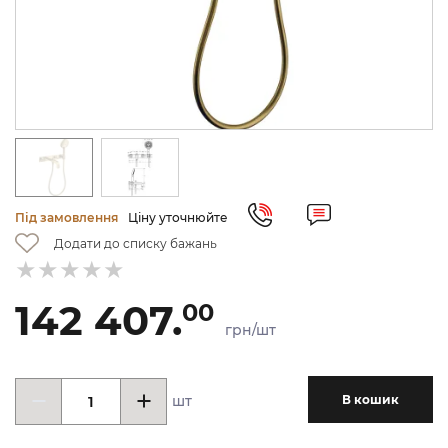
Під замовлення
Ціну уточнюйте
Додати до списку бажань
142 407.
00
грн/шт
шт
В кошик