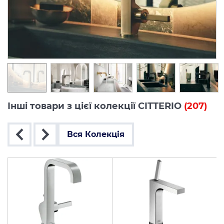
Інші товари з цієї колекції CITTERIO
(207)
Вся Колекція
ць