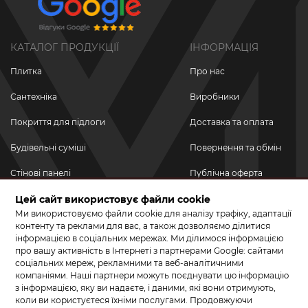
КАТАЛОГ ПРОДУКЦІЇ
ІНФОРМАЦІЯ
Плитка
Про нас
Сантехніка
Виробники
Покриття для підлоги
Доставка та оплата
Будівельні суміші
Повернення та обмін
Стінові панелі
Публічна оферта
Новинки
Цей сайт використовує файли cookie
Політика
конфіденційності
Ми використовуємо файли cookie для аналізу трафіку, адаптації
Акційні товари
контенту та реклами для вас, а також дозволяємо ділитися
інформацією в соціальних мережах. Ми ділимося інформацією
Акції/Знижки
про вашу активність в Інтернеті з партнерами Google: сайтами
соціальних мереж, рекламними та веб-аналітичними
ПРИЄДНУЙТЕСЬ ДО НАС У СОЦМЕРЕЖАХ
компаніями. Наші партнери можуть поєднувати цю інформацію
з інформацією, яку ви надаєте, і даними, які вони отримують,
коли ви користуєтеся їхніми послугами. Продовжуючи