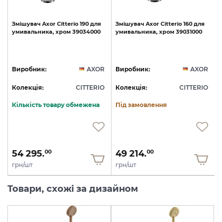
Змішувач
Axor
Citterio
190
для
Змішувач
Axor
Citterio
160
для
умивальника,
хром
39034000
умивальника,
хром
39031000
S
R
Виробник:
AXOR
Виробник:
AXOR
O
Колекція:
CITTERIO
Колекція:
CITTERIO
Кількість товару обмежена
Під замовлення
54 295.
49 214.
00
00
грн/шт
грн/шт
Товари, схожі за дизайном