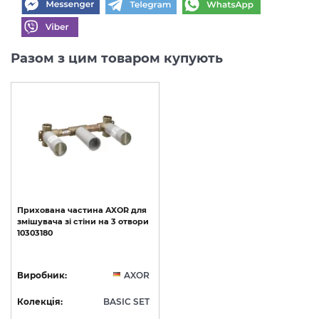
Разом з цим товаром купують
Прихована
частина
AXOR
для
змішувача
зі
стіни
на
3
отвори
10303180
Виробник:
AXOR
Колекція:
BASIC SET