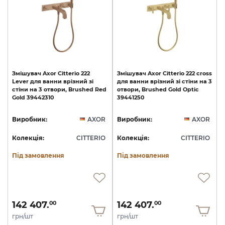
Змішувач
Axor
Citterio
222
Змішувач
Axor
Citterio
222
cross
Lever
для
ванни
врізний
зі
для
ванни
врізний
зі
стіни
на
3
стіни
на
3
отвори,
Brushed
Red
отвори,
Brushed
Gold
Optic
Gold
39442310
39441250
Виробник:
AXOR
Виробник:
AXOR
Колекція:
CITTERIO
Колекція:
CITTERIO
Під замовлення
Під замовлення
142 407.
142 407.
00
00
грн/шт
грн/шт