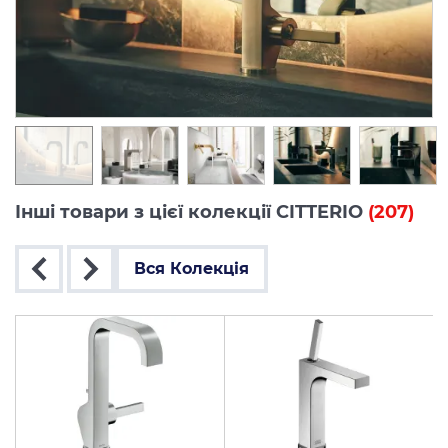
Інші товари з цієї колекції CITTERIO
(207)
Вся Колекція
ць