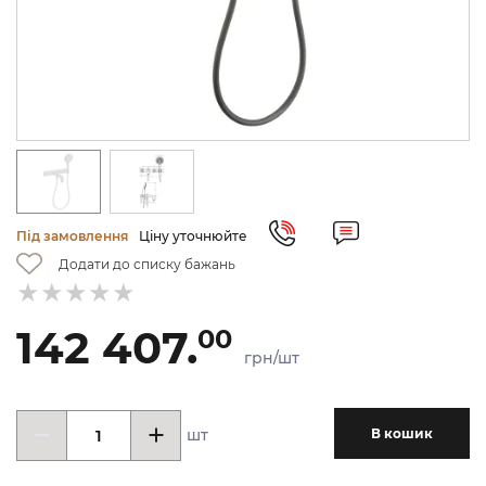
Під замовлення
Ціну уточнюйте
Додати до списку бажань
142 407.
00
грн/шт
шт
В кошик