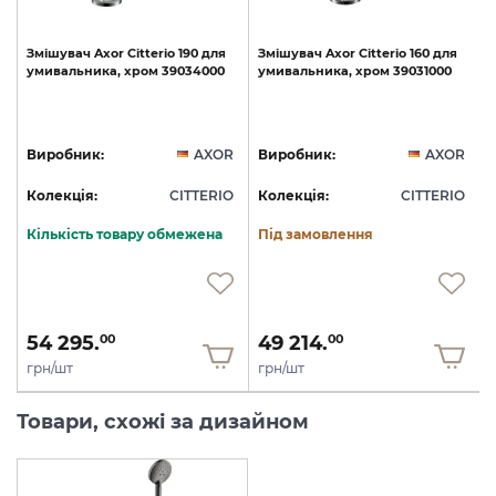
Змішувач
Axor
Citterio
190
для
Змішувач
Axor
Citterio
160
для
умивальника,
хром
39034000
умивальника,
хром
39031000
S
R
Виробник:
AXOR
Виробник:
AXOR
O
Колекція:
CITTERIO
Колекція:
CITTERIO
Кількість товару обмежена
Під замовлення
54 295.
49 214.
00
00
грн/шт
грн/шт
Товари, схожі за дизайном