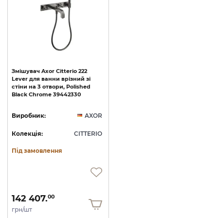
Змішувач
Axor
Citterio
222
Lever
для
ванни
врізний
зі
стіни
на
3
отвори,
Polished
Black
Chrome
39442330
Виробник:
AXOR
Колекція:
CITTERIO
Під замовлення
142 407.
00
грн/шт