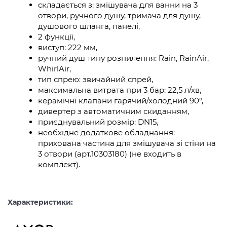
складається з: змішувача для ванни на 3
отвори, ручного душу, тримача для душу,
душового шланга, панелі,
2 функції,
виступ: 222 мм,
ручний душ типу розпилення: Rain, RainAir,
WhirlAir,
тип спрею: звичайний спрей,
максимальна витрата при 3 бар: 22,5 л/хв,
керамічні клапани гарячий/холодний 90°,
дивертер з автоматичним скиданням,
приєднувальний розмір: DN15,
необхідне додаткове обладнання:
прихована частина для змішувача зі стіни на
3 отвори (арт.10303180) (не входить в
комплект).
Характеристики: