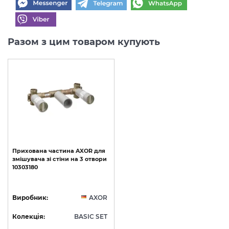
Разом з цим товаром купують
Прихована
частина
AXOR
для
змішувача
зі
стіни
на
3
отвори
10303180
Виробник:
AXOR
Колекція:
BASIC SET