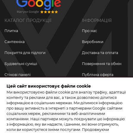
КАТАЛОГ ПРОДУКЦІЇ
ІНФОРМАЦІЯ
Плитка
Про нас
Сантехніка
Виробники
Покриття для підлоги
Доставка та оплата
Будівельні суміші
Повернення та обмін
Стінові панелі
Публічна оферта
Новинки
Цей сайт використовує файли cookie
Політика
конфіденційності
Ми використовуємо файли cookie для аналізу трафіку, адаптації
Акційні товари
контенту та реклами для вас, а також дозволяємо ділитися
інформацією в соціальних мережах. Ми ділимося інформацією
Акції/Знижки
про вашу активність в Інтернеті з партнерами Google: сайтами
соціальних мереж, рекламними та веб-аналітичними
ПРИЄДНУЙТЕСЬ ДО НАС У СОЦМЕРЕЖАХ
компаніями. Наші партнери можуть поєднувати цю інформацію
з інформацією, яку ви надаєте, і даними, які вони отримують,
коли ви користуєтеся їхніми послугами. Продовжуючи