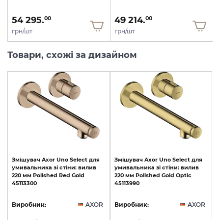
54 295.
49 214.
00
00
грн/шт
грн/шт
Товари, схожі за дизайном
Змішувач
Axor
Uno
Select
для
Змішувач
Axor
Uno
Select
для
умивальника
зі
стіни:
вилив
умивальника
зі
стіни:
вилив
220
мм
Polished
Red
Gold
220
мм
Polished
Gold
Optic
45113300
45113990
Виробник:
AXOR
Виробник:
AXOR