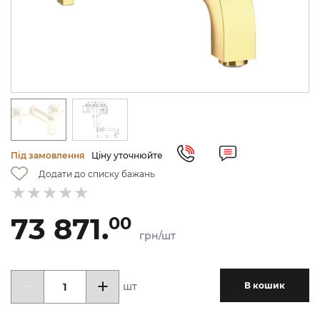
Під замовлення
Ціну уточнюйте
Додати до списку бажань
73 871.
00
грн/шт
шт
В кошик