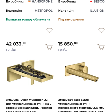
Виробник:
HANSGROHE
Виробник:
BESCO
Колекція:
METROPOL
Колекція:
ILLUSION
Кількість товару обмежена
Під замовлення
42 033.
15 850.
00
80
грн/шт
грн/шт
Змішувач
Axor
MyEdition
221
Змішувач
Talis
E
для
для
умивальника
зі
стіни
на
2
умивальника
зі
стіни
отвори
без
накладки,
Polished
прихованого
монтажу
225
мм,
Gold
Optic
47062990
Polished
Gold
Optic
(71734990)