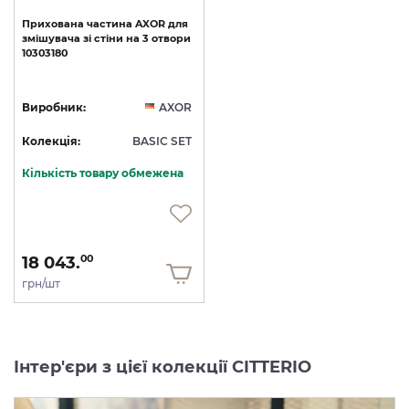
Прихована
частина
AXOR
для
змішувача
зі
стіни
на
3
отвори
10303180
Виробник:
AXOR
Колекція:
BASIC SET
Кількість товару обмежена
18 043.
00
грн/шт
Інтер'єри з цієї колекції CITTERIO