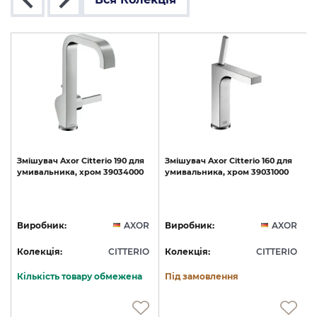
ць
Змішувач
Axor
Citterio
190
для
Змішувач
Axor
Citterio
160
для
умивальника,
хром
39034000
умивальника,
хром
39031000
S
R
Виробник:
AXOR
Виробник:
AXOR
O
Колекція:
CITTERIO
Колекція:
CITTERIO
Кількість товару обмежена
Під замовлення