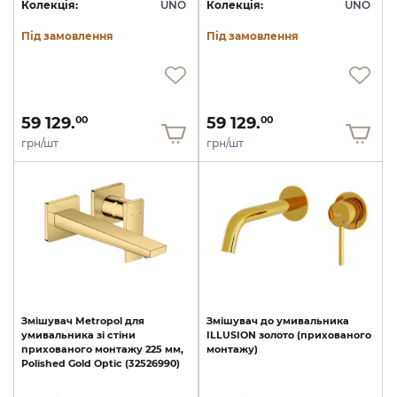
Колекція:
UNO
Колекція:
UNO
Під замовлення
Під замовлення
59 129.
59 129.
00
00
грн/шт
грн/шт
Змішувач
Metropol
для
Змішувач
до
умивальника
умивальника
зі
стіни
ILLUSION
золото
(прихованого
прихованого
монтажу
225
мм,
монтажу)
Polished
Gold
Optic
(32526990)