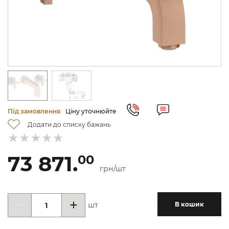
Під замовлення
Ціну уточнюйте
Додати до списку бажань
73 871.
00
грн/шт
шт
В кошик