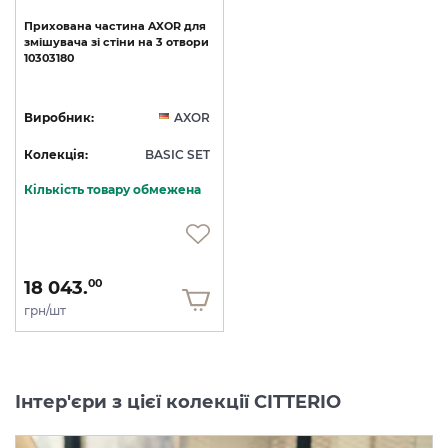
Прихована
частина
AXOR
для
змішувача
зі
стіни
на
3
отвори
10303180
Виробник:
AXOR
Колекція:
BASIC SET
Кількість товару обмежена
18 043.
00
грн/шт
Інтер'єри з цієї колекції CITTERIO