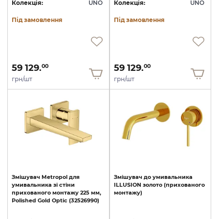
Колекція:
UNO
Колекція:
UNO
Під замовлення
Під замовлення
59 129.
59 129.
00
00
грн/шт
грн/шт
Змішувач
Metropol
для
Змішувач
до
умивальника
умивальника
зі
стіни
ILLUSION
золото
(прихованого
прихованого
монтажу
225
мм,
монтажу)
Polished
Gold
Optic
(32526990)