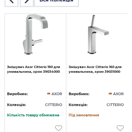
ць
Змішувач
Axor
Citterio
190
для
Змішувач
Axor
Citterio
160
для
умивальника,
хром
39034000
умивальника,
хром
39031000
S
R
Виробник:
AXOR
Виробник:
AXOR
O
Колекція:
CITTERIO
Колекція:
CITTERIO
Кількість товару обмежена
Під замовлення