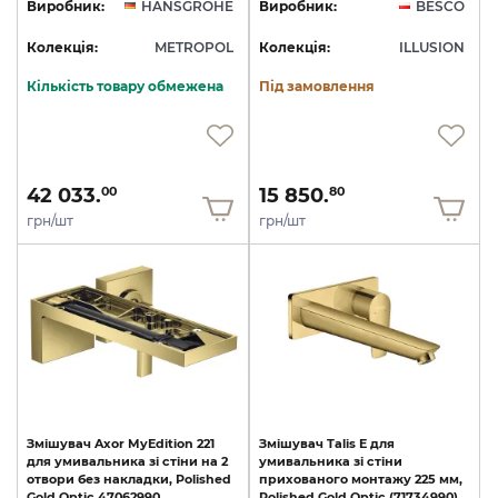
Виробник:
HANSGROHE
Виробник:
BESCO
Колекція:
METROPOL
Колекція:
ILLUSION
Кількість товару обмежена
Під замовлення
42 033.
15 850.
00
80
грн/шт
грн/шт
Змішувач
Axor
MyEdition
221
Змішувач
Talis
E
для
для
умивальника
зі
стіни
на
2
умивальника
зі
стіни
отвори
без
накладки,
Polished
прихованого
монтажу
225
мм,
Gold
Optic
47062990
Polished
Gold
Optic
(71734990)