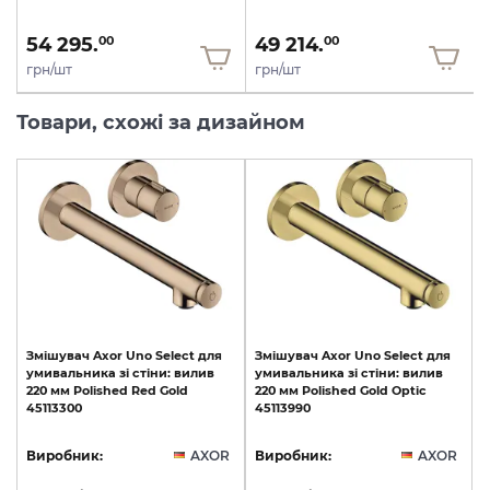
54 295.
49 214.
00
00
грн/шт
грн/шт
Товари, схожі за дизайном
Змішувач
Axor
Uno
Select
для
Змішувач
Axor
Uno
Select
для
умивальника
зі
стіни:
вилив
умивальника
зі
стіни:
вилив
220
мм
Polished
Red
Gold
220
мм
Polished
Gold
Optic
45113300
45113990
Виробник:
AXOR
Виробник:
AXOR