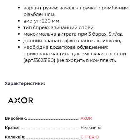
варіант ручки: важільна ручка з ромбічним
різьбленням,
виступ: 220 мм,
тип спрею: звичайний спрей,
максимальна витрата при 3 барах: 5 л/хв,
донний клапан з фіксованою кришкою,
необхідне додаткове обладнання:
прихована частина для змішувача зі стіни
(арт.13623180) (не входить в комплект).
Характеристики:
Виробник:
AXOR
Країна:
Німеччина
Колекція:
CITTERIO