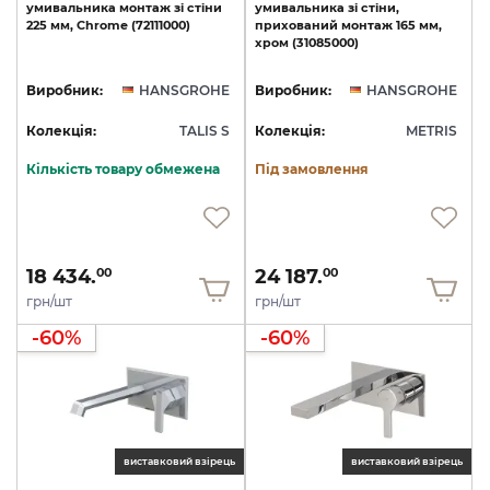
умивальника
монтаж
зі
стіни
умивальника
зі
стіни,
225
мм,
Chrome
(72111000)
прихований
монтаж
165
мм,
хром
(31085000)
Виробник:
HANSGROHE
Виробник:
HANSGROHE
Колекція:
TALIS S
Колекція:
METRIS
Кількість товару обмежена
Під замовлення
18 434.
24 187.
00
00
грн/шт
грн/шт
-60%
-60%
виставковий взірець
виставковий взірець