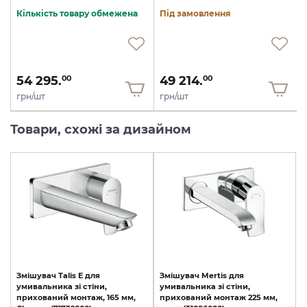
Кількість товару обмежена
Під замовлення
54 295.
49 214.
00
00
грн/шт
грн/шт
Товари, схожі за дизайном
Змішувач
Talis
E
для
Змішувач
Mertis
для
умивальника
зі
стіни,
умивальника
зі
стіни,
прихований
монтаж,
165
мм,
прихований
монтаж
225
мм,