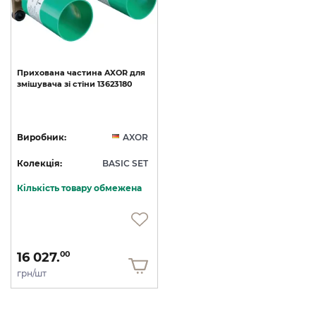
Прихована
частина
AXOR
для
змішувача
зі
стіни
13623180
Виробник:
AXOR
Колекція:
BASIC SET
Кількість товару обмежена
16 027.
00
грн/шт