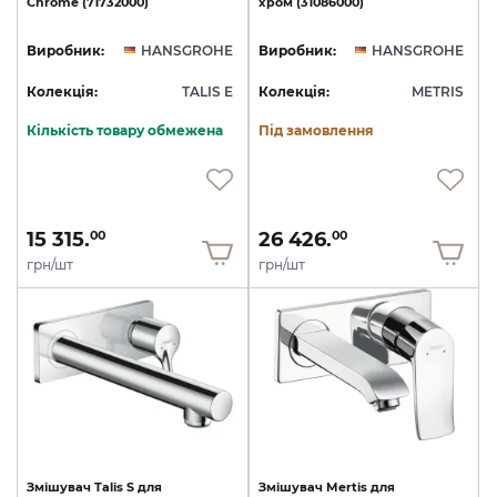
Chrome
(71732000)
хром
(31086000)
Виробник:
HANSGROHE
Виробник:
HANSGROHE
Колекція:
TALIS E
Колекція:
METRIS
Кількість товару обмежена
Під замовлення
15 315.
26 426.
00
00
грн/шт
грн/шт
Змішувач
Talis
S
для
Змішувач
Mertis
для