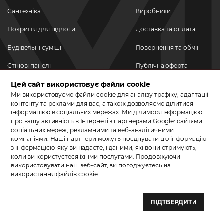
Сантехніка
Виробники
Покриття для підлоги
Доставка та оплата
Будівельні суміші
Повернення та обмін
Стінові панелі
Публічна оферта
Новинки
Цей сайт використовує файли cookie
Політика
конфіденційності
Ми використовуємо файли cookie для аналізу трафіку, адаптації
Акційні товари
контенту та реклами для вас, а також дозволяємо ділитися
інформацією в соціальних мережах. Ми ділимося інформацією
Акції/Знижки
про вашу активність в Інтернеті з партнерами Google: сайтами
соціальних мереж, рекламними та веб-аналітичними
ПРИЄДНУЙТЕСЬ ДО НАС У СОЦМЕРЕЖАХ
компаніями. Наші партнери можуть поєднувати цю інформацію
з інформацією, яку ви надаєте, і даними, які вони отримують,
коли ви користуєтеся їхніми послугами. Продовжуючи
використовувати наш веб-сайт, ви погоджуєтесь на
використання файлів cookie.
© 2026 КЕРАМА МАРКЕТ. Салон плитки, сантехніки, ламінату та
паркетної дошки.
ПІДТВЕРДИТИ
Створення сайту та розробка сайтів — веб–студія ”Бренд–A“