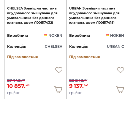
CHELSEA
Зовнішня
частина
URBAN
Зовнішня
частина
вбудованого
змішувача
для
вбудованого
змішувача
для
умивальника
без
донного
умивальника
без
донного
клапана,
хром
(100157432)
клапана,
хром
(100157418)
Виробник:
NOKEN
Виробник:
NOKEN
Колекція:
CHELSEA
Колекція:
URBAN C
Під замовлення
Під замовлення
27 143.
22 843.
20
80
10 857.
9 137.
28
52
грн/шт
грн/шт