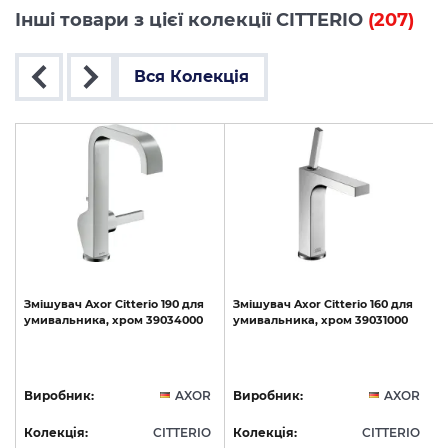
Інші товари з цієї колекції CITTERIO
(207)
Вся Колекція
ць
Змішувач
Axor
Citterio
190
для
Змішувач
Axor
Citterio
160
для
умивальника,
хром
39034000
умивальника,
хром
39031000
S
R
Виробник:
AXOR
Виробник:
AXOR
O
Колекція:
CITTERIO
Колекція:
CITTERIO