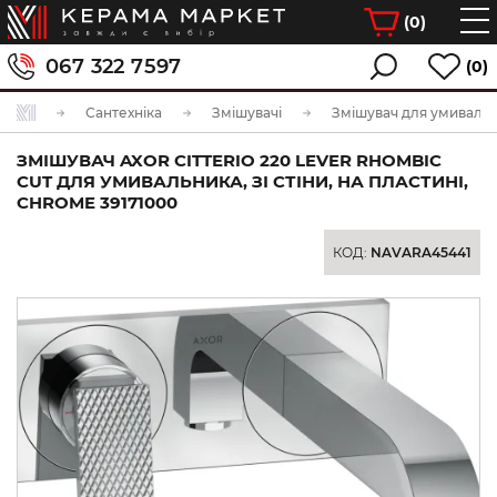
(
0
)
067 322 7597
(0)
Сантехніка
Змішувачі
Змішувач для умиваль
ЗМІШУВАЧ AXOR CITTERIO 220 LEVER RHOMBIC
CUT ДЛЯ УМИВАЛЬНИКА, ЗІ СТІНИ, НА ПЛАСТИНІ,
CHROME 39171000
КОД:
NAVARA45441