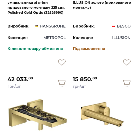
умивальника
зі
стіни
ILLUSION
золото
(прихованого
прихованого
монтажу
225
мм,
монтажу)
Polished
Gold
Optic
(32526990)
Виробник:
HANSGROHE
Виробник:
BESCO
Колекція:
METROPOL
Колекція:
ILLUSION
Кількість товару обмежена
Під замовлення
42 033.
15 850.
00
80
грн/шт
грн/шт