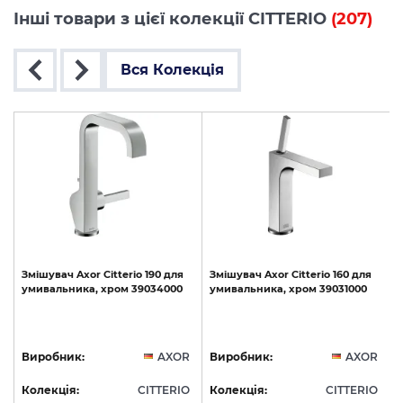
Інші товари з цієї колекції CITTERIO
(207)
Вся Колекція
ць
Змішувач
Axor
Citterio
190
для
Змішувач
Axor
Citterio
160
для
умивальника,
хром
39034000
умивальника,
хром
39031000
S
R
Виробник:
AXOR
Виробник:
AXOR
O
Колекція:
CITTERIO
Колекція:
CITTERIO