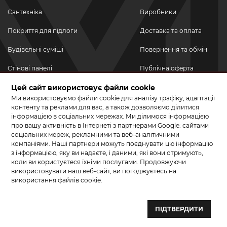
Сантехніка
Виробники
Покриття для підлоги
Доставка та оплата
Будівельні суміші
Повернення та обмін
Стінові панелі
Публічна оферта
Новинки
Цей сайт використовує файли cookie
Політика
конфіденційності
Ми використовуємо файли cookie для аналізу трафіку, адаптації
Акційні товари
контенту та реклами для вас, а також дозволяємо ділитися
інформацією в соціальних мережах. Ми ділимося інформацією
Акції/Знижки
про вашу активність в Інтернеті з партнерами Google: сайтами
соціальних мереж, рекламними та веб-аналітичними
ПРИЄДНУЙТЕСЬ ДО НАС У СОЦМЕРЕЖАХ
компаніями. Наші партнери можуть поєднувати цю інформацію
з інформацією, яку ви надаєте, і даними, які вони отримують,
коли ви користуєтеся їхніми послугами. Продовжуючи
використовувати наш веб-сайт, ви погоджуєтесь на
використання файлів cookie.
© 2026 КЕРАМА МАРКЕТ. Салон плитки, сантехніки, ламінату та
паркетної дошки.
ПІДТВЕРДИТИ
Створення сайту та розробка сайтів — веб–студія ”Бренд–A“