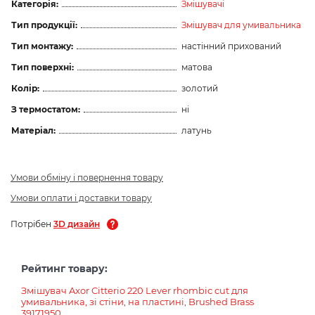
Категорія:
Змішувачі
Тип продукції:
Змішувач для умивальника
Тип монтажу:
настінний прихований
Тип поверхні:
матова
Колір:
золотий
З термостатом:
ні
Матеріал:
латунь
Умови обміну і повернення товару
Умови оплати і доставки товару
Потрібен
3D дизайн
Рейтинг товару:
Змішувач Axor Citterio 220 Lever rhombic cut для
умивальника, зі стіни, на пластині, Brushed Brass
39171950