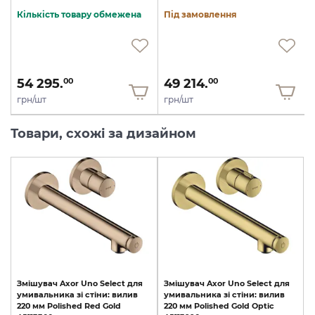
Кількість товару обмежена
Під замовлення
54 295.
49 214.
00
00
грн/шт
грн/шт
Товари, схожі за дизайном
Змішувач
Axor
Uno
Select
для
Змішувач
Axor
Uno
Select
для
умивальника
зі
стіни:
вилив
умивальника
зі
стіни:
вилив
220
мм
Polished
Red
Gold
220
мм
Polished
Gold
Optic