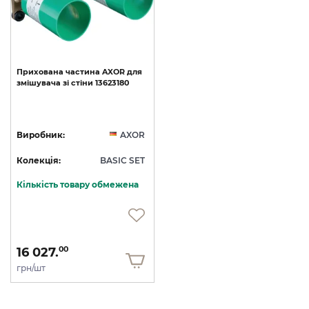
Прихована
частина
AXOR
для
змішувача
зі
стіни
13623180
Виробник:
AXOR
Колекція:
BASIC SET
Кількість товару обмежена
16 027.
00
грн/шт