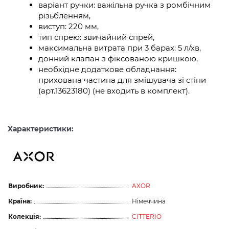
варіант ручки: важільна ручка з ромбічним
різьбленням,
виступ: 220 мм,
тип спрею: звичайний спрей,
максимальна витрата при 3 барах: 5 л/хв,
донний клапан з фіксованою кришкою,
необхідне додаткове обладнання:
прихована частина для змішувача зі стіни
(арт.13623180) (не входить в комплект).
Характеристики:
Виробник:
AXOR
Країна:
Німеччина
Колекція:
CITTERIO