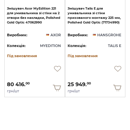
Змішувач
Axor
MyEdition
221
Змішувач
Talis
E
для
для
умивальника
зі
стіни
на
2
умивальника
зі
стіни
отвори
без
накладки,
Polished
прихованого
монтажу
225
мм,
Gold
Optic
47062990
Polished
Gold
Optic
(71734990)
Виробник:
AXOR
Виробник:
HANSGROHE
Колекція:
MYEDITION
Колекція:
TALIS E
Під замовлення
Під замовлення
80 416.
25 949.
00
00
грн/шт
грн/шт