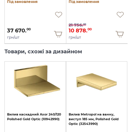
Під замовлення
Під замовлення
21 756.
00
37 670.
10 878.
00
00
грн/шт
грн/шт
Товари, схожі за дизайном
Вилив
каскадний
Axor
240/120
Вилив
Metropol
на
ванну,
Polished
Gold
Optic
(10942990)
виступ
185
мм,
Polished
Gold
Optic
(32543990)