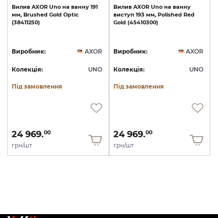
Вилив
AXOR
Uno
на
ванну
191
Вилив
AXOR
Uno
на
ванну
мм,
Brushed
Gold
Optic
виступ
193
мм,
Polished
Red
(38411250)
Gold
(45410300)
Виробник:
AXOR
Виробник:
AXOR
Колекція:
UNO
Колекція:
UNO
Під замовлення
Під замовлення
24 969.
24 969.
00
00
грн/шт
грн/шт