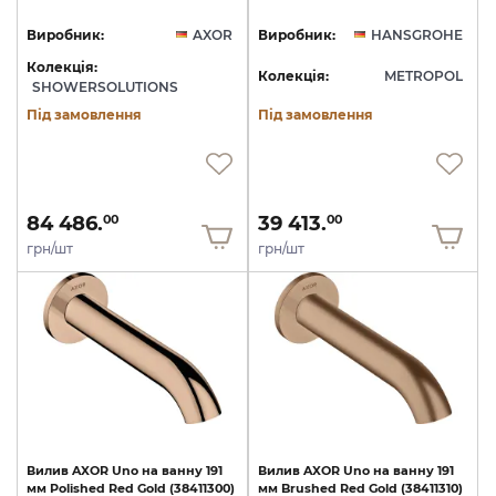
Виробник:
AXOR
Виробник:
HANSGROHE
Колекція:
Колекція:
METROPOL
SHOWERSOLUTIONS
Під замовлення
Під замовлення
84 486.
39 413.
00
00
грн/шт
грн/шт
Вилив
AXOR
Uno
на
ванну
191
Вилив
AXOR
Uno
на
ванну
191
мм
Polished
Red
Gold
(38411300)
мм
Brushed
Red
Gold
(38411310)