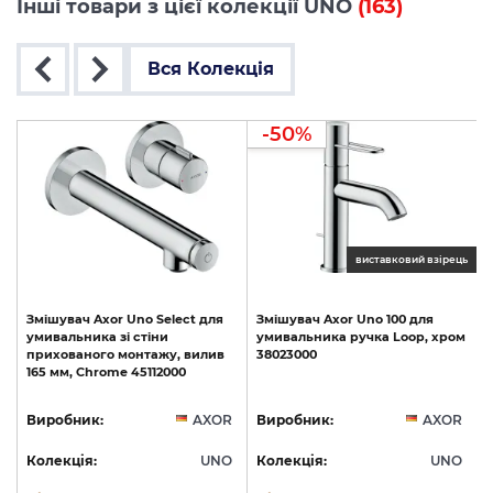
Інші товари з цієї колекції UNO
(163)
Вся Колекція
-50%
ць
виставковий взірець
Змішувач
Axor
Uno
Select
для
Змішувач
Axor
Uno
100
для
умивальника
зі
стіни
умивальника
ручка
Loop,
хром
прихованого
монтажу,
вилив
38023000
165
мм,
Chrome
45112000
R
Виробник:
AXOR
Виробник:
AXOR
O
Колекція:
UNO
Колекція:
UNO