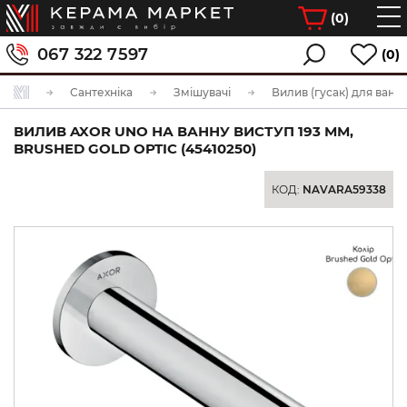
(
0
)
067 322 7597
(0)
Сантехніка
Змішувачі
Вилив (гусак) для ванн
ВИЛИВ AXOR UNO НА ВАННУ ВИСТУП 193 ММ,
BRUSHED GOLD OPTIC (45410250)
КОД:
NAVARA59338