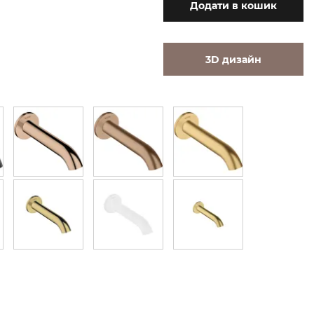
Додати
в кошик
3D дизайн