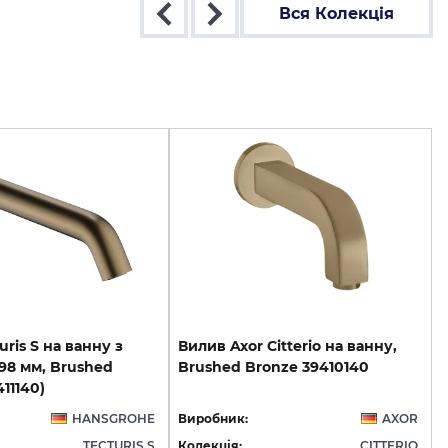
Вся Колекція
uris S на ванну з
Вилив
Axor
Citterio
на
ванну,
98 мм, Brushed
Brushed
Bronze
39410140
11140)
HANSGROHE
Виробник:
AXOR
TECTURIS S
Колекція:
CITTERIO