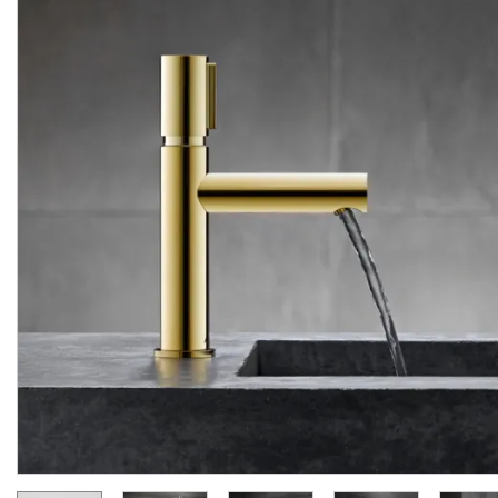
-40%
акційна ціна
Тримач туалетного
Змішувач
Axor
Uno
Sele
паперу настінний Axor
для
біде,
хром
4521000
Uno, хром 41538000
Виробник:
AXOR
Виробник:
AX
Колекція:
UNO
Колекція:
U
Кількість товару
В наявності
обмежена
9 908.
40
5 945.
31 287.
04
00
грн/шт
грн/шт