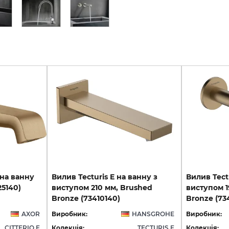
на
ванну
Вилив Tecturis E на ванну з
Вилив Tect
25140)
виступом 210 мм, Brushed
виступом 1
Bronze (73410140)
Bronze (734
AXOR
Виробник:
HANSGROHE
Виробник:
CITTERIO E
Колекція:
TECTURIS E
Колекція: