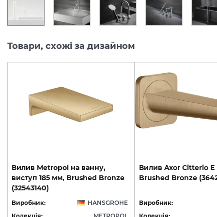
Товари, схожі за дизайном
Вилив Metropol на ванну,
Вилив
Axor
Citterio
E
виступ 185 мм, Brushed Bronze
Brushed
Bronze
(364
(32543140)
Виробник:
HANSGROHE
Виробник:
Колекція:
METROPOL
Колекція: