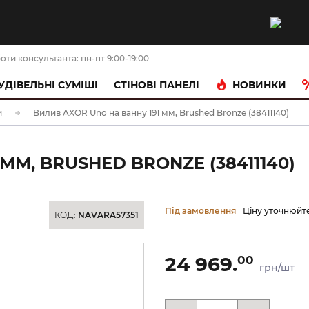
оти консультанта: пн-пт 9:00-19:00
НОВИНКИ
УДІВЕЛЬНІ СУМІШІ
CТІНОВІ ПАНЕЛІ
и
Вилив AXOR Uno на ванну 191 мм, Brushed Bronze (38411140)
ММ, BRUSHED BRONZE (38411140)
Під замовлення
Ціну уточнюйт
КОД:
NAVARA57351
24 969.
00
грн/шт