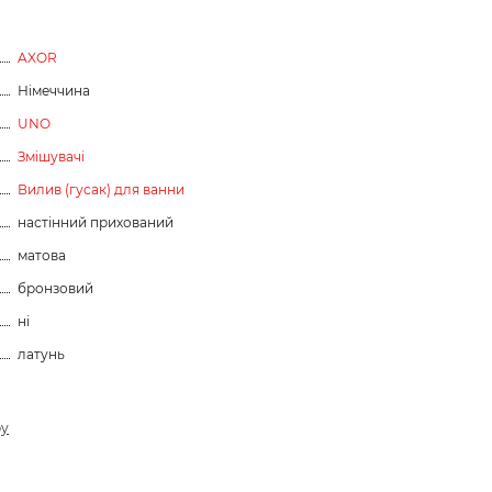
AXOR
Німеччина
UNO
Змішувачі
Вилив (гусак) для ванни
настінний прихований
матова
бронзовий
ні
латунь
ру