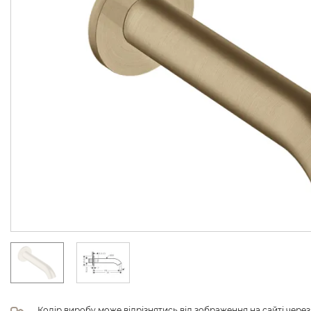
Колір виробу може відрізнятись від зображення на сайті чере