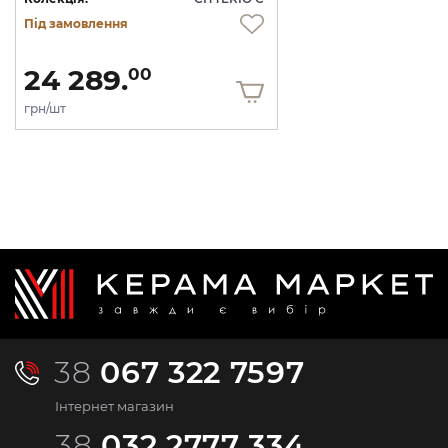
Під замовлення
24 289.
00
грн/шт
38
067 322 7597
Інтернет магазин
38
032 2777 334