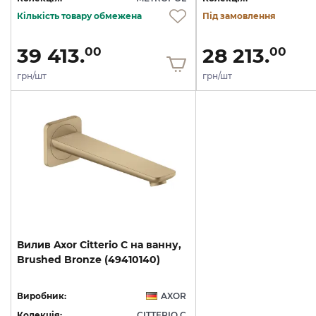
Кількість товару обмежена
Під замовлення
39 413.
28 213.
00
00
грн/шт
грн/шт
Вилив
Axor
Citterio
C
на
ванну,
Brushed
Bronze
(49410140)
Виробник:
AXOR
Колекція:
CITTERIO C