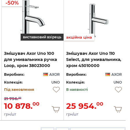
-50%
виставковий взірець
акційна ціна
Змішувач Axor Uno 100
Змішувач Axor Uno 110
для умивальника ручка
Select, для умивальника,
Loop, хром 38023000
хром 45010000
Виробник:
AXOR
Виробник:
AXOR
Колекція:
UNO
Колекція:
UNO
Під замовлення
В наявності
21 756.
00
10 878.
25 954.
00
00
грн/шт
грн/шт