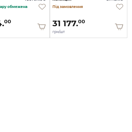
овару обмежена
Під замовлення
.
31 177.
00
00
грн/шт