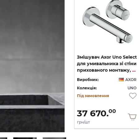
-40%
виставковий взірець
ct
Дозатор настінний Axor
Змішувач Axor Uno Select
0
Uno Polished Red Gold
для умивальника зі стіни
41519300
прихованого монтажу, вилив 165 мм, Chrome 45112000
OR
Виробник:
AXOR
Виробник:
AXOR
NO
Колекція:
UNO
Колекція:
UNO
Під замовлення
Під замовлення
13 137.
60
7 882.
37 670.
56
00
грн/шт
грн/шт