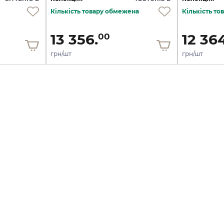
Кількість товару обмежена
Кількість т
13 356.
12 364
00
грн/шт
грн/шт