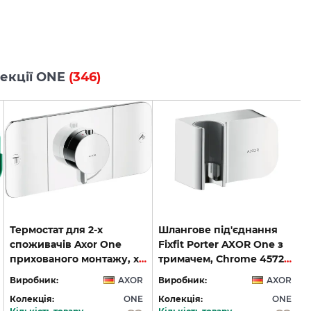
лекції ONE
(346)
Термостат для 2-х
Шлангове під'єднання
споживачів Axor One
Fixfit Porter AXOR One з
прихованого монтажу, хром 45712000
тримачем, Chrome 45723000
Виробник:
AXOR
Виробник:
AXOR
Колекція:
ONE
Колекція:
ONE