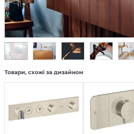
Під замовлення
Під замовлення
8 185.
22 832.
00
00
грн/шт
грн/шт
Товари, схожі за дизайном