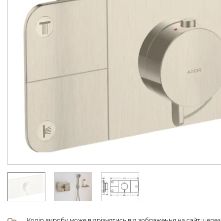
Колір виробу може відрізнятись від зображення на сайті чере