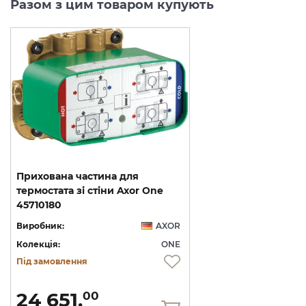
Разом з цим товаром купують
Прихована частина для
термостата зі стіни Axor One
45710180
Виробник:
AXOR
Колекція:
ONE
Під замовлення
24 651.
00