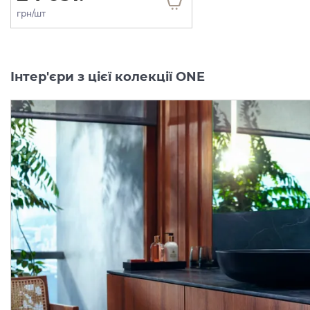
грн/шт
Інтер'єри з цієї колекції ONE
Тримач ручного душу
Шлангове під'єднання
AXOR One, Stainless Steel
Fixfit Porter AXOR One з
Optic 45721800
три
Виробник:
AXOR
Виробник:
AX
Колекція:
ONE
Колекція:
O