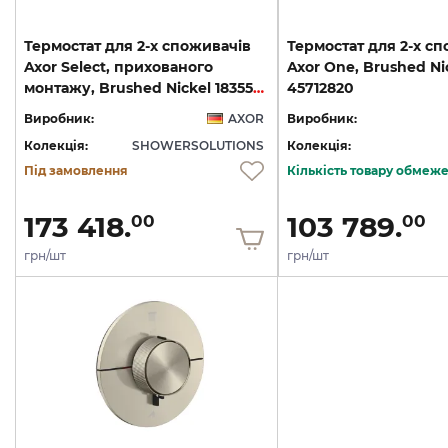
Термостат для 2-х споживачів
Термостат для 2-х с
Axor Select, прихованого
Axor One, Brushed Ni
монтажу, Brushed Nickel 18355820
45712820
Виробник:
AXOR
Виробник:
Колекція:
SHOWERSOLUTIONS
Колекція:
Під замовлення
Кількість товару обмеж
173 418.
103 789.
00
00
грн/шт
грн/шт