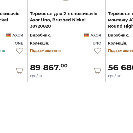
поживачів
Термостат для 2-х споживачів
Термостат
ckel
Axor Uno, Brushed Nickel
монтажу A
38720820
AXOR
Виробник:
AXOR
Виробник:
ONE
Колекція:
UNO
Колекція:
ена
Під замовлення
Під замовле
89 867.
56 68
00
грн/шт
грн/шт