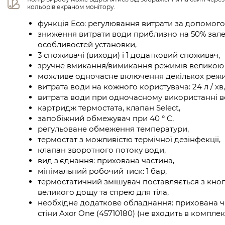
кольорів екраном монітору.
функція Eco: регулювання витрати за допомог
зниження витрати води приблизно на 50% зале
особливостей установки,
3 споживачі (виходи) і 1 додатковий споживач,
зручне вмикання/вимикання режимів великою 
можливе одночасне включення декількох режи
витрата води на кожного користувача: 24 л / хв,
витрата води при одночасному використанні всіх
картридж термостата, клапан Select,
запобіжний обмежувач при 40 ° C,
регульоване обмеження температури,
термостат з можливістю термічної дезінфекції,
клапан зворотного потоку води,
вид з'єднання: прихована частина,
мінімальний робочий тиск: 1 бар,
термостатичний змішувач поставляється з кно
великого дощу та спрею для тіла,
необхідне додаткове обладнання: прихована ча
стіни Axor One (45710180) (не входить в комплект