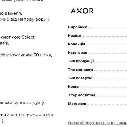
ою важеля,
жно від напору води і
Виробник:
Країна:
кнопкою Select,
мів,
Колекція:
Категорія:
 споживачів: 30 л / хв,
Тип продукції:
Тип монтажу:
Тип поверхні:
Колір:
З термостатом:
пками ручного душу,
Матеріал:
стина для термостата зі
).
Умови обміну і повернення това