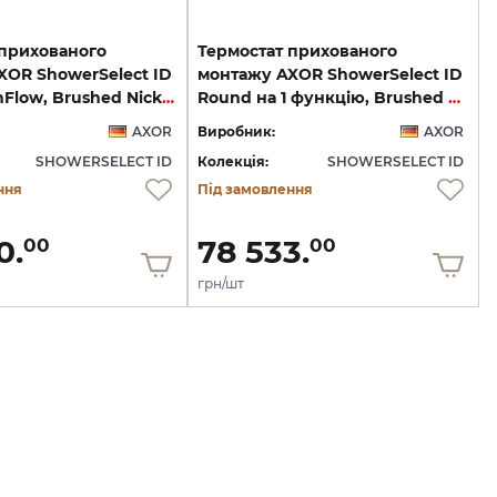
 прихованого
Термостат прихованого
XOR ShowerSelect ID
монтажу AXOR ShowerSelect ID
Round HighFlow, Brushed Nickel (36759820)
Round на 1 функцію, Brushed Nickel (36756820)
AXOR
Виробник:
AXOR
SHOWERSELECT ID
Колекція:
SHOWERSELECT ID
ння
Під замовлення
0.
78 533.
00
00
грн/шт