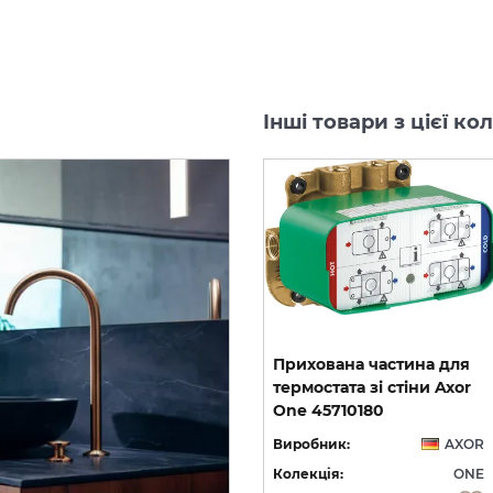
Інші товари з цієї ко
Шлангове під'єднання
Прихована частина для
Fixfit Porter AXOR One з
термостата зі стіни Axor
мачем Polished Red Gold 45723300
тримачем, Brushed Red Gold 45723310
One 45710180
OR
Виробник:
AXOR
Виробник:
AXOR
NE
Колекція:
ONE
Колекція:
ONE