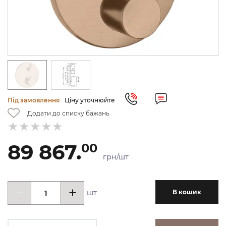
Під замовлення
Ціну уточнюйте
Додати до списку бажань
89 867.
00
грн/шт
шт
В кошик