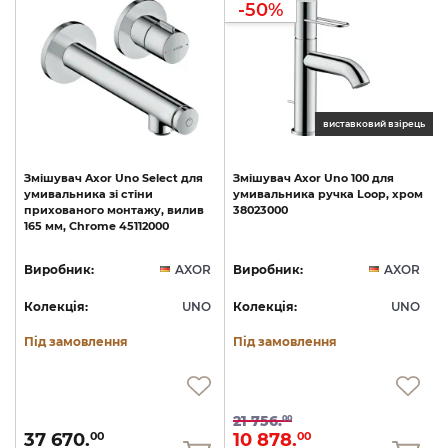
-50%
ць
виставковий взірець
Змішувач
Axor
Uno
Select
для
Змішувач
Axor
Uno
100
для
умивальника
зі
стіни
умивальника
ручка
Loop,
хром
прихованого
монтажу,
вилив
38023000
165
мм,
Chrome
45112000
R
Виробник:
AXOR
Виробник:
AXOR
O
Колекція:
UNO
Колекція:
UNO
Під замовлення
Під замовлення
21 756.
00
37 670.
10 878.
00
00