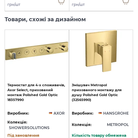
грн/шт
грн/шт
Товари, схожі за дизайном
Термостат
для
4-х
споживачів,
Змішувач
Metropol
Axor
Select,
прихований
прихованого
монтажу
для
монтаж
Polished
Gold
Optic
душу
Polished
Gold
Optic
18357990
(32565990)
Виробник:
AXOR
Виробник:
HANSGROHE
Колекція:
Колекція:
METROPOL
SHOWERSOLUTIONS
Під замовлення
Кількість товару обмежена