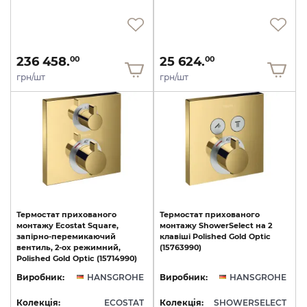
236 458.
25 624.
00
00
грн/шт
грн/шт
Термостат прихованого
Термостат
прихованого
монтажу Ecostat Square,
монтажу
ShowerSelect
на
2
запірно-перемикаючий
клавіші
Polished
Gold
Optic
вентиль, 2-ох режимний,
(15763990)
Polished Gold Optic (15714990)
Виробник:
HANSGROHE
Виробник:
HANSGROHE
Колекція:
ECOSTAT
Колекція:
SHOWERSELECT