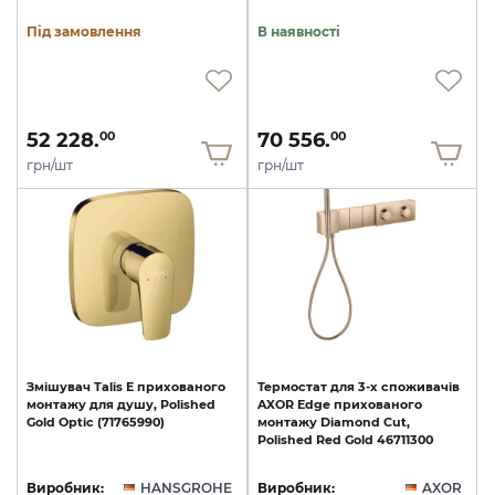
Під замовлення
В наявності
52 228.
70 556.
00
00
грн/шт
грн/шт
Змішувач
Talis
E
прихованого
Термостат
для
3-х
споживачів
монтажу
для
душу,
Polished
AXOR
Edge
прихованого
Gold
Optic
(71765990)
монтажу
Diamond
Cut,
Polished
Red
Gold
46711300
Виробник:
HANSGROHE
Виробник:
AXOR