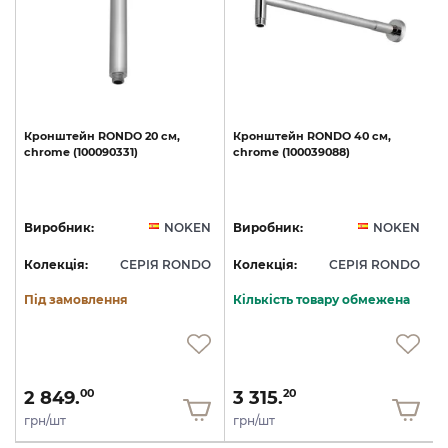
t
Кронштейн
RONDO
20
см,
Кронштейн
RONDO
40
см,
chrome
(100090331)
chrome
(100039088)
N
Виробник:
NOKEN
Виробник:
NOKEN
O
Колекція:
СЕРІЯ RONDO
Колекція:
СЕРІЯ RONDO
Під замовлення
Кількість товару обмежена
2 849.
3 315.
00
20
грн/шт
грн/шт