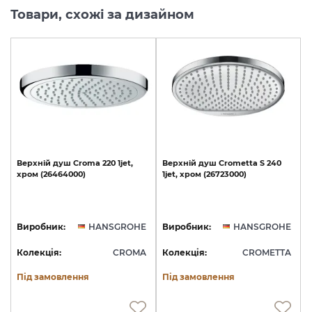
Товари, схожі за дизайном
Верхній
душ
Croma
220
1jet,
Верхній
душ
Crometta
S
240
хром
(26464000)
1jet,
хром
(26723000)
Виробник:
HANSGROHE
Виробник:
HANSGROHE
Колекція:
CROMA
Колекція:
CROMETTA
Під замовлення
Під замовлення