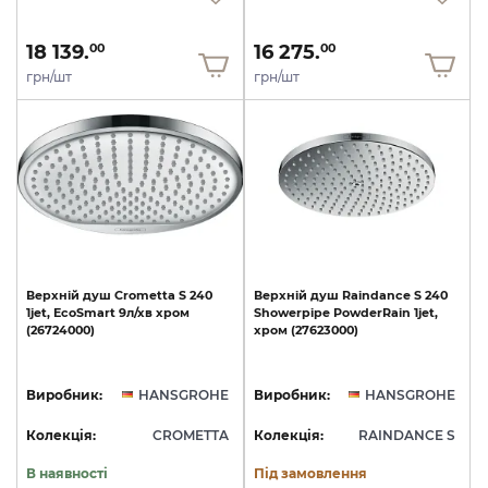
18 139.
16 275.
00
00
грн/шт
грн/шт
Верхній
душ
Crometta
S
240
Верхній
душ
Raindance
S
240
1jet,
EcoSmart
9л/хв
хром
Showerpipe
PowderRain
1jet,
(26724000)
хром
(27623000)
Виробник:
HANSGROHE
Виробник:
HANSGROHE
Колекція:
CROMETTA
Колекція:
RAINDANCE S
В наявності
Під замовлення