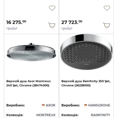
16 275.
27 723.
00
00
грн/шт
грн/шт
Верхній
душ
Axor
Montreux
Верхній
душ
Rainfinity
250
1jet,
240
1jet,
Chrome
(28474000)
Chrome
(26228000)
Виробник:
AXOR
Виробник:
HANSGROHE
Колекція:
MONTREUX
Колекція:
RAINFINITY