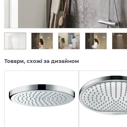
33 719.
29 031.
00
00
грн/шт
грн/шт
Товари, схожі за дизайном