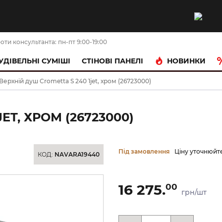
оти консультанта: пн-пт 9:00-19:00
НОВИНКИ
УДІВЕЛЬНІ СУМІШІ
CТІНОВІ ПАНЕЛІ
Верхній душ Crometta S 240 1jet, хром (26723000)
ET, ХРОМ (26723000)
Під замовлення
Ціну уточнюйт
КОД:
NAVARA19440
16 275.
00
грн/шт