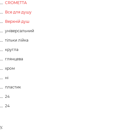
CROMETTA
Все для душу
Верхній душ
універсальний
тільки лійка
кругла
глянцева
хром
ні
пластик
24
24
ру