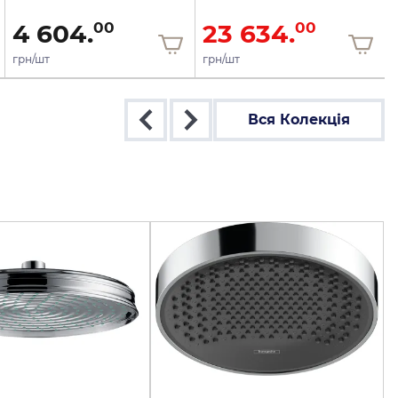
4 604.
23 634.
00
00
грн/шт
грн/шт
Вся Колекція