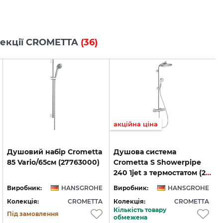
олекції CROMETTA
(36)
акційна ціна
Душовий
набір
Crometta
Душова система
85
Vario/65см
(27763000)
Crometta S Showerpipe
240 1jet з термостатом (27267000)
Виробник:
HANSGROHE
Виробник:
HANSGROHE
Колекція:
CROMETTA
Колекція:
CROMETTA
Кількість товару
Під замовлення
обмежена