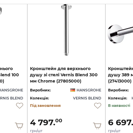
нього
Кронштейн для верхнього
Кронштейн
Blend 100
душу зі стелі Vernis Blend 300
душу 389 
0)
мм Chrome (27805000)
(27413000)
HANSGROHE
Виробник:
HANSGROHE
Виробник:
RNIS BLEND
Колекція:
VERNIS BLEND
Колекція:
Під замовлення
В наявності
4 797.
6 697
00
грн/шт
грн/шт