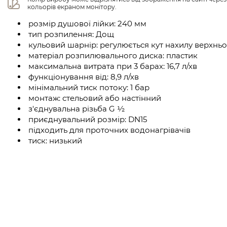
кольорів екраном монітору.
розмір душової лійки: 240 мм
тип розпилення: Дощ
кульовий шарнір: регулюється кут нахилу верхнь
матеріал розпилювального диска: пластик
максимальна витрата при 3 барах: 16,7 л/хв
функціонування від: 8,9 л/хв
мінімальний тиск потоку: 1 бар
монтаж: стельовий або настінний
з'єднувальна різьба G ½
приєднувальний розмір: DN15
підходить для проточних водонагрівачів
тиск: низький