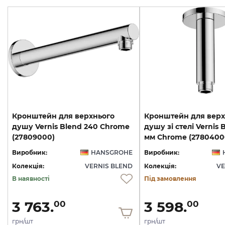
Кронштейн для верхнього
Кронштейн для верх
душу Vernis Blend 240 Chrome
душу зі стелі Vernis 
(27809000)
мм Chrome (2780400
Виробник:
HANSGROHE
Виробник:
Колекція:
VERNIS BLEND
Колекція:
VE
В наявності
Під замовлення
3 763.
3 598.
00
00
грн/шт
грн/шт