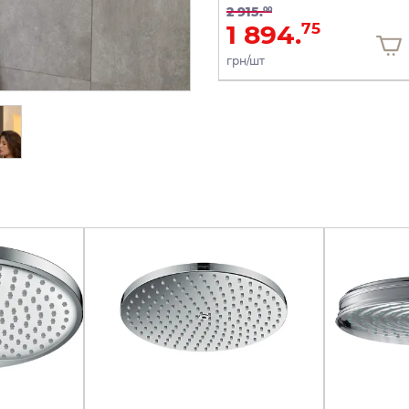
2 915.
00
30 067.
1 894.
00
75
грн/шт
грн/шт