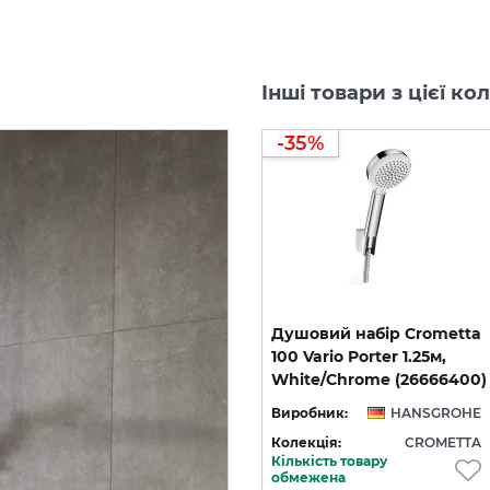
Інші товари з цієї к
-35%
Душова система
Душовий набір Crometta
Crometta S Showerpipe
100 Vario Porter 1.25м,
EcoSmart 240 1jet з термостатом: 9 л/хв (27281000)
240 1jet EcoSmart з термостатом: 9л/хв (27268000)
White/Chrome (26666400)
HE
Виробник:
HANSGROHE
Виробник:
HANSGROHE
TA
Колекція:
CROMETTA
Колекція:
CROMETTA
Кількість товару
Кількість товару
обмежена
обмежена