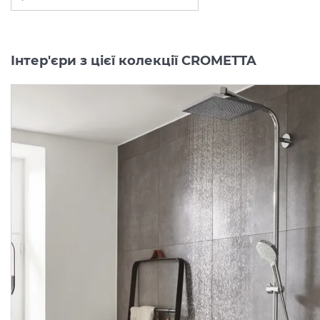
Інтер'єри з цієї колекції CROMETTA
акційна ціна
Душова система
Душова система
Crometta E Showerpipe
Crometta E Showerpipe
240 1jet для ванни з термостатом (27298000)
Виробник:
HANSGROHE
Виробник:
HANSGRO
Колекція:
CROMETTA
Колекція:
CROMET
Кількість товару
Кількість товару
обмежена
обмежена