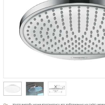
Колір виробу може відрізнятись від зображення на сайті чере