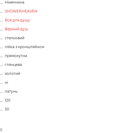
Німеччина
SHOWERHEAVEN
Все для душу
Верхній душ
стельовий
лійка з кронштейном
прямокутна
глянцева
золотий
ні
латунь
120
30
ру