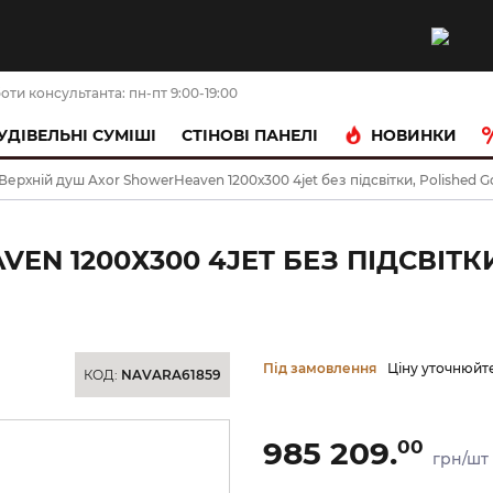
оти консультанта: пн-пт 9:00-19:00
НОВИНКИ
УДІВЕЛЬНІ СУМІШІ
CТІНОВІ ПАНЕЛІ
Верхній душ Axor ShowerHeaven 1200х300 4jet без підсвітки, Polished Go
N 1200Х300 4JET БЕЗ ПІДСВІТКИ
Під замовлення
Ціну уточнюйт
КОД:
NAVARA61859
985 209.
00
грн/шт