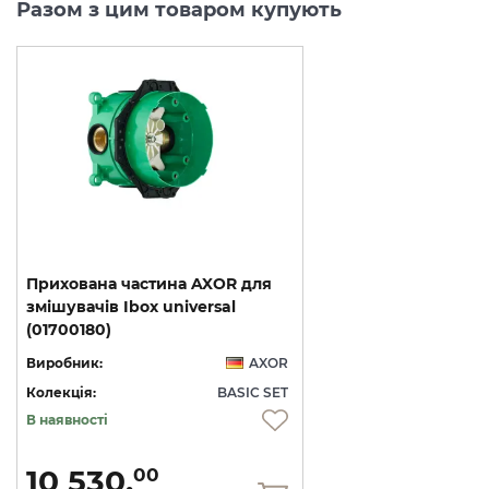
Разом з цим товаром купують
Прихована частина AXOR для
змішувачів Ibox universal
(01700180)
Виробник:
AXOR
Колекція:
BASIC SET
В наявності
10 530.
00