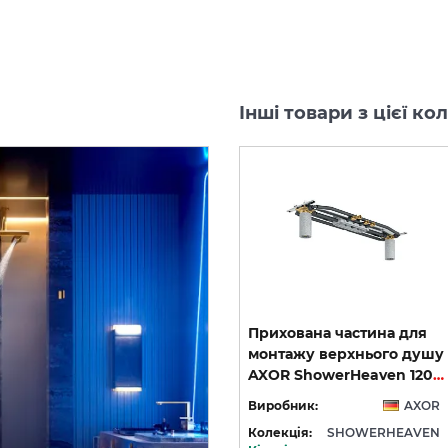
Інші товари з цієї 
a
Верхній душ Axor
Прихована частина для
0
ShowerHeaven 1200х300
монтажу верхнього душу
4jet з підсвіткою 5000 K, Chrome (12423000)
4jet без підсвітки, Brushed Gold Optic (10637250)
AXOR ShowerHeaven 1200/300 4Jet (10922180)
OR
Виробник:
AXOR
Виробник:
AXOR
EN
Колекція:
SHOWERHEAVEN
Колекція:
SHOWERHEAVEN