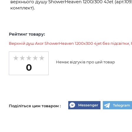
верхнього душу ShowerHeaven 1200/300 4Jet (арт.1092
комплект).
Рейтинг товару:
Верхній душ Axor ShowerHeaven 1200х300 4jet без підсвітки, P
Немає відгуків про цей товар
0
Поділіться цим товаром :