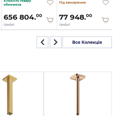
Кількість товару
Під замовлення
обмежена
656 804.
77 948.
00
00
грн/шт
грн/шт
Вся Колекція