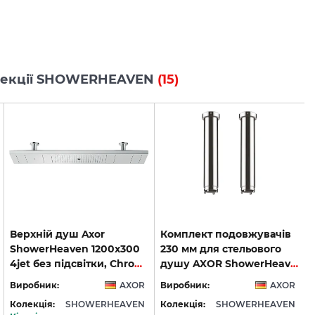
колекції SHOWERHEAVEN
(15)
Верхній душ Axor
Комплект подовжувачів
ShowerHeaven 1200х300
230 мм для стельового
4jet без підсвітки, Chrome (10637000)
душу AXOR ShowerHeaven 1200/300, Chrome (13603000)
Виробник:
AXOR
Виробник:
AXOR
Колекція:
SHOWERHEAVEN
Колекція:
SHOWERHEAVEN