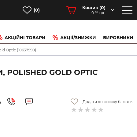
Кошик (
0
)
(0)
0.
грн
00
АКЦІЙНІ ТОВАРИ
АКЦІЇ/ЗНИЖКИ
ВИРОБНИКИ
ld Optic (10637990)
, POLISHED GOLD OPTIC
Додати до списку бажань
е