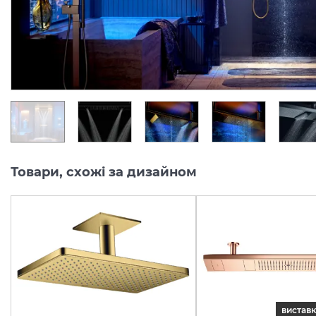
Під замовлення
Під замовлення
48 311.
744 374.
00
00
грн/шт
грн/шт
Товари, схожі за дизайном
виставк