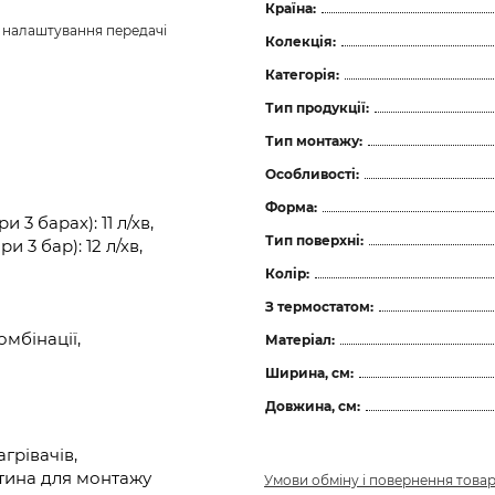
Країна:
з налаштування передачі 
Колекція:
Категорія:
Тип продукції:
Тип монтажу:
Особливості:
Форма:
3 барах): 11 л/хв,
Тип поверхні:
 3 бар): 12 л/хв,
Колір:
З термостатом:
мбінації,
Матеріал:
Ширина, см:
Довжина, см:
грівачів,
тина для монтажу
Умови обміну і повернення това