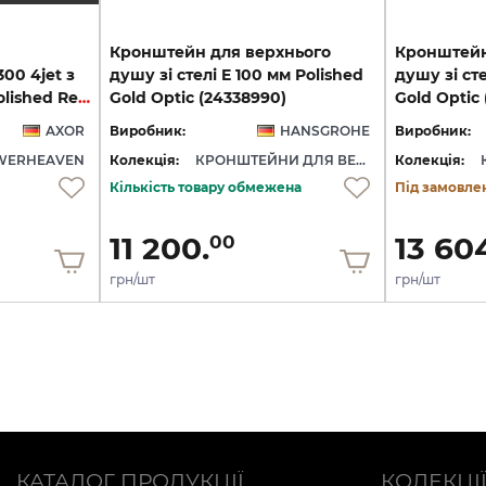
Кронштейн для верхнього
Кронштейн
00 4jet з
душу зі стелі E 100 мм Polished
душу зі сте
підсвіткою 5000 K, Polished Red Gold (10629300)
Gold Optic (24338990)
Gold Optic
AXOR
Виробник:
HANSGROHE
Виробник:
WERHEAVEN
Колекція:
КРОНШТЕЙНИ ДЛЯ ВЕРХНЬОГО ДУШУ
Колекція:
Кількість товару обмежена
Під замовле
11 200.
13 60
00
грн/шт
грн/шт
КАТАЛОГ ПРОДУКЦІЇ
КОЛЕКЦІ