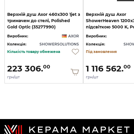
Верхній душ Axor 460х300 1jet з
Верхній душ Axor
тримачем до стелі, Polished
ShowerHeaven 1200х3
Gold Optic (35277990)
Виробник:
AXOR
Виробник:
Колекція:
SHOWERSOLUTIONS
Колекція:
SHO
Кількість товару обмежена
Під замовлення
223 306.
1 116 562.
00
00
грн/шт
грн/шт