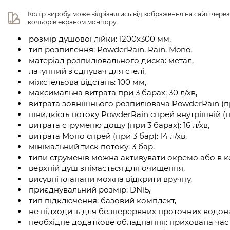
Колір виробу може відрізнятись від зображення на сайті чере
кольорів екраном монітору.
розмір душової лійки: 1200х300 мм,
тип розпилення: PowderRain, Rain, Mono,
матеріал розпилювального диска: метал,
латунний з'єднувач для стелі,
міжстельова відстань: 100 мм,
максимальна витрата при 3 барах: 30 л/хв,
витрата зовнішнього розпилювача PowderRain (при 
швидкість потоку PowderRain спрей внутрішній (при
витрата струменю дощу (при 3 барах): 16 л/хв,
витрата Моно спрей (при 3 бар): 14 л/хв,
мінімальний тиск потоку: 3 бар,
типи струменів можна активувати окремо або в ко
верхній душ знімається для очищення,
висувні клапани можна відкрити вручну,
приєднувальний розмір: DN15,
тип підключення: базовий комплект,
не підходить для безперервних проточних водона
необхідне додаткове обладнання: прихована час