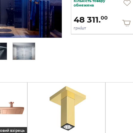
Кількість товару
Під замовлення
обмежена
985 209.
48 311.
00
00
грн/шт
грн/шт
овий взірець