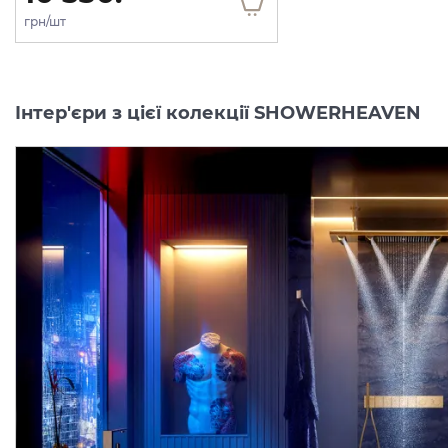
грн/шт
Інтер'єри з цієї колекції SHOWERHEAVEN
новинк
Прихована частина для
Верхній душ Axor
монтажу верхнього душу
ShowerHeaven 1200х30
AXOR ShowerHeaven 1200/300 4Jet з модулем світла (12922180)
Виробник:
AXOR
Виробник:
AX
Колекція:
SHOWERHEAVEN
Колекція:
SHOWERHEAV