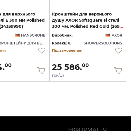
 для верхнього
Кронштейн для верхнього
лі E 300 мм Polished
душу AXOR Softsquare зі стелі
 (24339990)
300 мм, Polished Red Gold (26966300)
HANSGROHE
Виробник:
AXOR
КРОНШТЕЙНИ ДЛЯ ВЕРХНЬОГО ДУШУ
Колекція:
SHOWERSOLUTIONS
ння
Під замовлення
4.
25 586.
00
00
грн/шт
Ї
ІНФОРМАЦІЯ