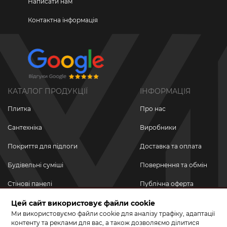
Написати нам
Контактна інформація
КАТАЛОГ ПРОДУКЦІЇ
ІНФОРМАЦІЯ
Плитка
Про нас
Сантехніка
Виробники
Покриття для підлоги
Доставка та оплата
Будівельні суміші
Повернення та обмін
Стінові панелі
Публічна оферта
Новинки
Цей сайт використовує файли cookie
Політика
конфіденційності
Ми використовуємо файли cookie для аналізу трафіку, адаптації
Акційні товари
контенту та реклами для вас, а також дозволяємо ділитися