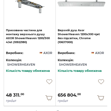
Прихована
частина
для
Верхній
душ
Axor
монтажу
верхнього
душу
ShowerHeaven
1200х300
4jet
AXOR
ShowerHeaven
1200/300
без
підсвітки,
Chrome
4Jet
(10922180)
(10637000)
R
Виробник:
AXOR
Виробник:
AXOR
Колекція:
Колекція:
SHOWERHEAVEN
SHOWERHEAVEN
Кількість товару обмежена
Кількість товару обмежена
48 311.
656 804.
00
00
грн/шт
грн/шт