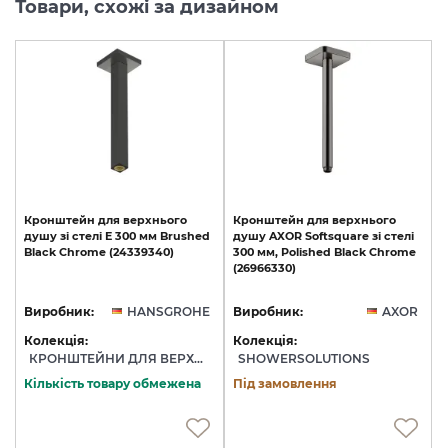
Товари, схожі за дизайном
Кронштейн
для
верхнього
Кронштейн
для
верхнього
душу
зі
стелі
E
300
мм
Brushed
душу
AXOR
Softsquare
зі
стелі
Black
Chrome
(24339340)
300
мм,
Polished
Black
Chrome
(26966330)
Виробник:
HANSGROHE
Виробник:
AXOR
Колекція:
Колекція:
КРОНШТЕЙНИ ДЛЯ ВЕРХНЬОГО ДУШУ
SHOWERSOLUTIONS
Кількість товару обмежена
Під замовлення