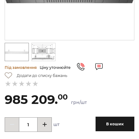
Під замовлення
Ціну уточнюйте
Додати до списку бажань
985 209.
00
грн/шт
шт
В кошик