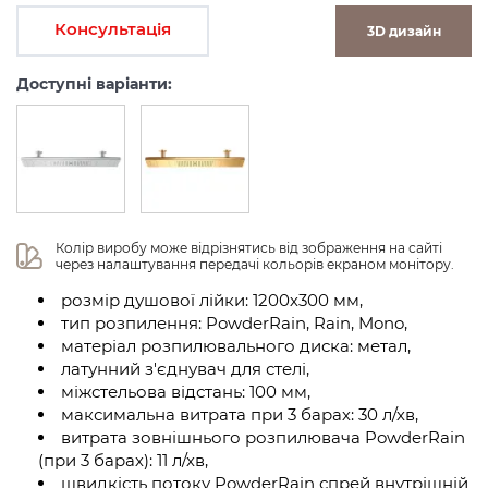
Консультація
3D дизайн
Доступні варіанти:
Колір виробу може відрізнятись від зображення на сайті 
через налаштування передачі кольорів екраном монітору.
розмір душової лійки: 1200х300 мм,
тип розпилення: PowderRain, Rain, Mono,
матеріал розпилювального диска: метал,
латунний з'єднувач для стелі,
міжстельова відстань: 100 мм,
максимальна витрата при 3 барах: 30 л/хв,
витрата зовнішнього розпилювача PowderRain
(при 3 барах): 11 л/хв,
швидкість потоку PowderRain спрей внутрішній