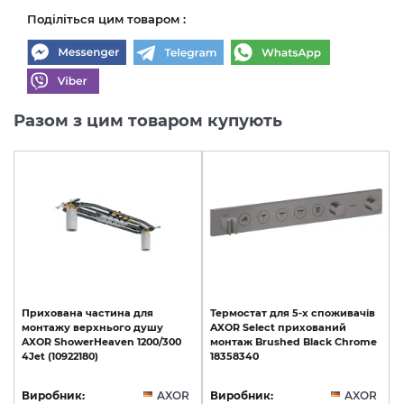
Поділіться цим товаром :
Разом з цим товаром купують
Прихована
частина
для
Термостат
для
5-х
споживачів
монтажу
верхнього
душу
AXOR
Select
прихований
AXOR
ShowerHeaven
1200/300
монтаж
Brushed
Black
Chrome
4Jet
(10922180)
18358340
Виробник:
AXOR
Виробник:
AXOR