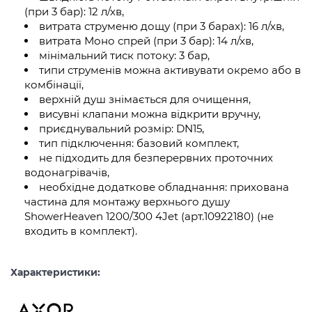
(при 3 бар): 12 л/хв,
витрата струменю дощу (при 3 барах): 16 л/хв,
витрата Моно спрей (при 3 бар): 14 л/хв,
мінімальний тиск потоку: 3 бар,
типи струменів можна активувати окремо або в
комбінації,
верхній душ знімається для очищення,
висувні клапани можна відкрити вручну,
приєднувальний розмір: DN15,
тип підключення: базовий комплект,
не підходить для безперервних проточних
водонагрівачів,
необхідне додаткове обладнання: прихована
частина для монтажу верхнього душу
ShowerHeaven 1200/300 4Jet (арт.10922180) (не
входить в комплект).
Характеристики: