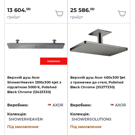
13 604.
25 586.
00
00
грн/шт
грн/шт
новинкa
Верхній
душ
Axor
Верхній
душ
Axor
460х300
1jet
ShowerHeaven
1200х300
4jet
з
з
тримачем
до
стелі,
Polished
підсвіткою
5000
K,
Polished
Black
Chrome
(35277330)
Black
Chrome
(12423330)
Виробник:
AXOR
Виробник:
AXOR
Колекція:
Колекція:
SHOWERHEAVEN
SHOWERSOLUTIONS
Під замовлення
Під замовлення