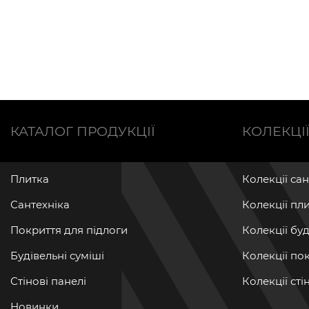
КАТАЛОГ ПРОДУКЦІЇ
КОЛЕКЦІ
Плитка
Колекції са
Сантехніка
Колекції пл
Покриття для підлоги
Колекції бу
Будівельні суміші
Колекції по
Стінові панелі
Колекції ст
Новинки