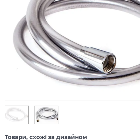
Шланг для душу Isiflex`B
Шланг для душу Isiflex
1,25 м Matt White
1.25 м Polished Gold Opt
(28272700)
(28272990)
Виробник:
HANSGROHE
Виробник:
HANSGRO
Колекція:
ISIFLEX
Колекція:
ISIFL
Кількість товару
Кількість товару
обмежена
обмежена
2 309.
2 754.
00
00
грн/шт
грн/шт
Товари, схожі за дизайном