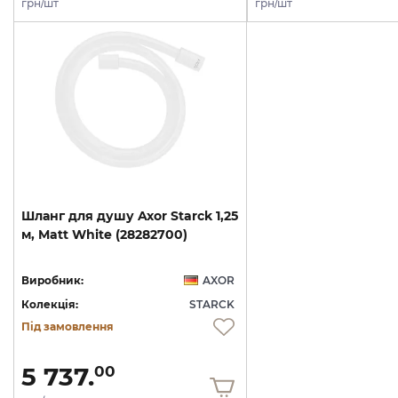
грн/шт
грн/шт
Шланг
для
душу
Axor
Starck
1,25
м,
Matt
White
(28282700)
Виробник:
AXOR
Колекція:
STARCK
Під замовлення
5 737.
00