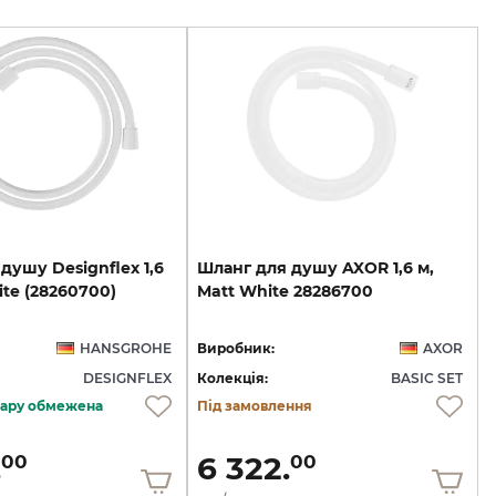
душу
Designflex
1,6
Шланг
для
душу
AXOR
1,6
м,
te
(28260700)
Matt
White
28286700
HANSGROHE
Виробник:
AXOR
DESIGNFLEX
Колекція:
BASIC SET
овару обмежена
Під замовлення
.
6 322.
00
00