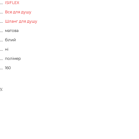
ISIFLEX
Все для душу
Шланг для душу
матова
білий
ні
полімер
160
ру