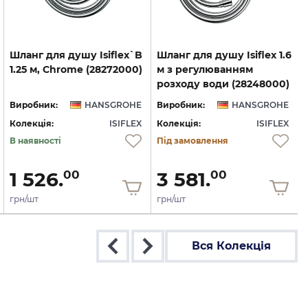
Шланг
для
душу
Isiflex`B
Шланг для душу Isiflex 1.6
1.25
м,
Chrome
(28272000)
м з регулюванням
розходу води (28248000)
Виробник:
HANSGROHE
Виробник:
HANSGROHE
Колекція:
ISIFLEX
Колекція:
ISIFLEX
В наявності
Під замовлення
1 526.
3 581.
00
00
грн/шт
грн/шт
Вся Колекція