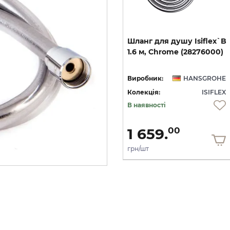
`B
Шланг для гігієнічного
Шланг
для
душу
Isiflex`B
ic
душу Isiflex`B 1,25 м
1.6
м,
Chrome
(28276000)
Stainless Steel Optic (28272800)
HE
Виробник:
HANSGROHE
Виробник:
HANSGROHE
EX
Колекція:
ISIFLEX
Колекція:
ISIFLEX
Під замовлення
В наявності
2 752.
1 659.
00
00
грн/шт
грн/шт