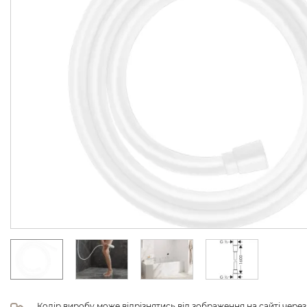
Колір виробу може відрізнятись від зображення на сайті чере