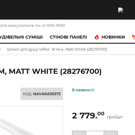
оти консультанта: пн-пт 9:00-19:00
НОВИНКИ
УДІВЕЛЬНІ СУМІШІ
CТІНОВІ ПАНЕЛІ
Шланг для душу Isiflex`B 1.6 м, Matt White (28276700)
М, MATT WHITE (28276700)
В наявності
КОД:
NAVARA30573
2 779.
00
грн/шт