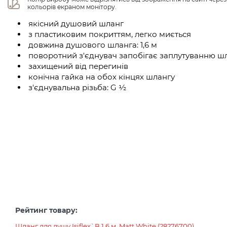
кольорів екраном монітору.
якісний душовий шланг
з пластиковим покриттям, легко миється
довжина душового шланга: 1,6 м
поворотний з'єднувач запобігає заплутуванню ш
захищений від перегинів
конічна гайка на обох кінцях шлангу
з'єднувальна різьба: G ½
Рейтинг товару:
Шланг для душу Isiflex`B 1.6 м, Matt White (28276700)