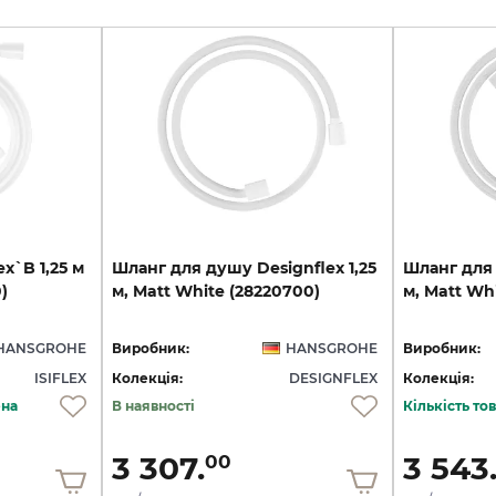
lex`B
1,25
м
Шланг
для
душу
Designflex
1,25
Шланг
для
)
м,
Matt
White
(28220700)
м,
Matt
Whi
HANSGROHE
Виробник:
HANSGROHE
Виробник:
ISIFLEX
Колекція:
DESIGNFLEX
Колекція:
ена
В наявності
Кількість т
3 307.
3 543
00