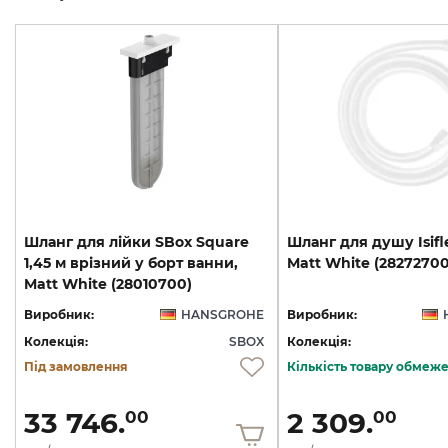
Шланг для лійки SBox Square
Шланг
для
душу
Isif
1,45 м врізний у борт ванни,
Matt
White
(28272700
Matt White (28010700)
Виробник:
HANSGROHE
Виробник:
Колекція:
SBOX
Колекція:
Під замовлення
Кількість товару обмеж
33 746.
2 309.
00
00