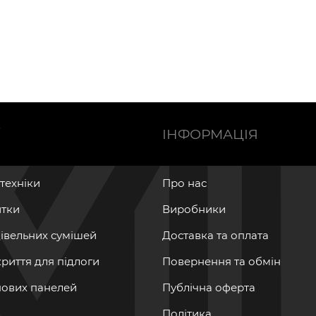
Ї
ІНФОРМАЦІЯ
нтехніки
Про нас
итки
Виробники
дівельних сумішей
Доставка та оплата
криття для підлоги
Повернення та обмін
інових панелей
Публічна оферта
Політика